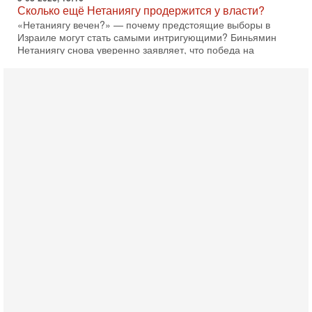
Сколько ещё Нетаниягу продержится у власти?
«Нетаниягу вечен?» — почему предстоящие выборы в
Израиле могут стать самыми интригующими? Биньямин
Нетаниягу снова уверенно заявляет, что победа на
5-08-2026, 08:51
Трамп пригрозил Ирану ударом - НОВОСТИ
05/08/2026
Президент США Дональд Трамп сегодня заявил, что
Ормузский пролив может быть открыт «очень скоро». По
его словам, если этого не произойдет, Иран ждет
4-08-2026, 20:08
Трамп выбирает подходящий момент для удара!
Украину никогда не примут в НАТО
Сегодня гость нашей студии капитан 1-го ранга ВМC США
(в отставке) Гарри (Юрий) Табах, в прошлом: командир
антитеррористического центра НАТО в
3-08-2026, 19:07
«Либо в армию — либо в тюрьму?»
Ситуация вокруг призыва ультраортодоксов в ЦАХАЛ
достигла точки кипения. Попытки принять закон,
освобождающий уклоняющихся харедим от арестов,
3-08-2026, 17:18