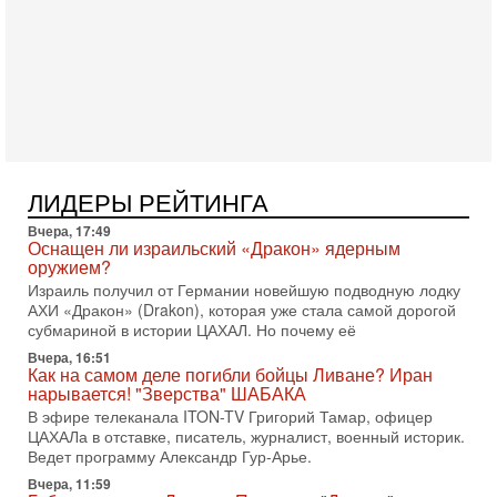
готовность к диалогу. По словам американского
2-08-2026, 08:42
Трамп отменил удар по Ирану - НОВОСТИ
02/08/2026
Президент США Дональд Трамп сегодня заявил об отмене
подготовленного удара по Ирану после обращений
Тегерана и других стран региона. По его словам,
1-08-2026, 17:50
«Русский голос» Израиля: кто заберет его на этот
ЛИДЕРЫ РЕЙТИНГА
раз?
Голоса русскоязычных репатриантов не раз кардинально
Вчера, 17:49
меняли политический ландшафт Израиля. Достаточно
Оснащен ли израильский «Дракон» ядерным
вспомнить взлет партии «Исраэль ба-алия», когда
оружием?
Израиль получил от Германии новейшую подводную лодку
31-07-2026, 17:00
АХИ «Дракон» (Drakon), которая уже стала самой дорогой
Тайны закрытых дверей: о чём на самом деле
субмариной в истории ЦАХАЛ. Но почему её
молчат Трамп и Нетаньяху?
Недавний визит премьер-министра Израиля Биньямина
Вчера, 16:51
Как на самом деле погибли бойцы Ливане? Иран
Нетаньяху в США и его встреча с Дональдом Трампом
нарывается! "Зверства" ШАБАКА
оставили больше вопросов, чем ответов. Полная
В эфире телеканала ITON-TV Григорий Тамар, офицер
31-07-2026, 15:18
ЦАХАЛа в отставке, писатель, журналист, военный историк.
Иран готовит покушение на Нетаниягу! Трамп не
Ведет программу Александр Гур-Арье.
хочет эскалации, но КСИР готовит взрыв!
Вчера, 11:59
В эфире телеканала ITON-TV СЕРГЕЙ МИГДАЛЬ, эксперт