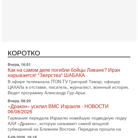
Вчера, 17:49
Оснащен ли израильский «Дракон» ядерным
оружием?
Израиль получил от Германии новейшую подводную лодку
АХИ «Дракон» (Drakon), которая уже стала самой дорогой
КОРОТКО
субмариной в истории ЦАХАЛ. Но почему её
Вчера, 16:51
Как на самом деле погибли бойцы Ливане? Иран
нарывается! "Зверства" ШАБАКА
В эфире телеканала ITON-TV Григорий Тамар, офицер
ЦАХАЛа в отставке, писатель, журналист, военный историк.
Ведет программу Александр Гур-Арье.
Вчера, 08:20
«Дракон» усилил ВМС Израиля - НОВОСТИ
06/08/2026
Германия передала Израилю новейшую подводную лодку
АХИ «Дракон», которую называют самой мощной
субмариной на Ближнем Востоке. Передача прошла на
5-08-2026, 18:16