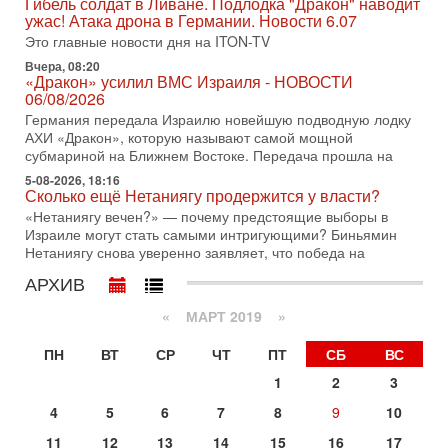
Гибель солдат в Ливане. Подлодка "Дракон" наводит
по вопросам безопасности, офицер запаса
ужас! Атака дрона в Германии. Новости 6.07
Международного управления полиции Израиля, автор
Это главные новости дня на ITON-TV
31-07-2026, 09:02
Вчера, 08:20
Битва за разоружение ХАМАСа - НОВОСТИ
«Дракон» усилил ВМС Израиля - НОВОСТИ
31/07/2026
06/08/2026
Сегодня президент США Дональд Трамп заявил о
Германия передала Израилю новейшую подводную лодку
достижении исторического соглашения о полном
АХИ «Дракон», которую называют самой мощной
разоружении ХАМАСа и других вооруженных группировок в
субмариной на Ближнем Востоке. Передача прошла на
30-07-2026, 17:59
5-08-2026, 18:16
Иран доведет Трампа до крайних мер? Разбор и
Сколько ещё Нетаниягу продержится у власти?
оценка от военного обозревателя Давида Шарпа
«Нетаниягу вечен?» — почему предстоящие выборы в
Ситуация вокруг противостояния Ирана и США накаляется
Израиле могут стать самыми интригующими? Биньямин
с каждым днем. Почему Трамп в самый последний момент
Нетаниягу снова уверенно заявляет, что победа на
отменил решение о нанесении тяжелых ударов
АРХИВ
30-07-2026, 16:54
Покупатель авиакомпании «Аркия» намерен
«
МАРТ 2019
»
запретить полеты по субботам!
Вокруг возможной продажи авиакомпании «Аркия»
ПН
ВТ
СР
ЧТ
ПТ
СБ
ВС
разгорается громкий конфликт.
1
2
3
30-07-2026, 08:16
Трамп готовит удар по Ирану - НОВОСТИ 30/07/2026
4
5
6
7
8
9
10
Президент США Дональд Трамп сегодня рассматривает
11
12
13
14
15
16
17
возможность масштабной военной операции против Ирана