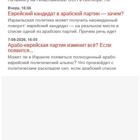
Вчера, 16:56
Еврейский кандидат в арабской партии — зачем?
Израильская политика может получить неожиданный
поворот: еврейский кандидат — на реальном месте в
списке одной из арабских партий. Причем речь идет
7-08-2026, 16:55
Арабо-еврейская партия изменит всё? Если
появится...
Может ли в Израиле появиться полноценный арабо-
еврейский политический альянс? Что произойдет с
политическим раскладом сил, если арабский список
6-08-2026, 17:49
Оснащен ли израильский «Дракон» ядерным
оружием?
Израиль получил от Германии новейшую подводную лодку
АХИ «Дракон» (Drakon), которая уже стала самой дорогой
субмариной в истории ЦАХАЛ. Но почему её
6-08-2026, 16:51
Как на самом деле погибли бойцы Ливане? Иран
нарывается! "Зверства" ШАБАКА
В эфире телеканала ITON-TV Григорий Тамар, офицер
ЦАХАЛа в отставке, писатель, журналист, военный историк.