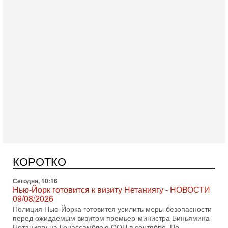
Сегодня, 10:58
Кто и как может сорвать выборы в Израиле?
В обществе все чаще звучат тревожные опасения:
предстоящие выборы могут быть сфальсифицированы, их
КОРОТКО
проведение сорвано, а итоговые результаты
Сегодня, 10:16
Нью-Йорк готовится к визиту Нетаниягу - НОВОСТИ
09/08/2026
Полиция Нью-Йорка готовится усилить меры безопасности
перед ожидаемым визитом премьер-министра Биньямина
Нетаниягу на Генассамблею ООН в сентябре. По