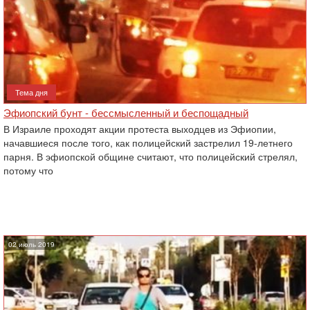
Тема дня
Эфиопский бунт - бессмысленный и беспощадный
В Израиле проходят акции протеста выходцев из Эфиопии,
начавшиеся после того, как полицейский ‎застрелил 19-летнего
парня. В эфиопской общине считают, что полицейский стрелял,
потому ‎что
02 июль 2019