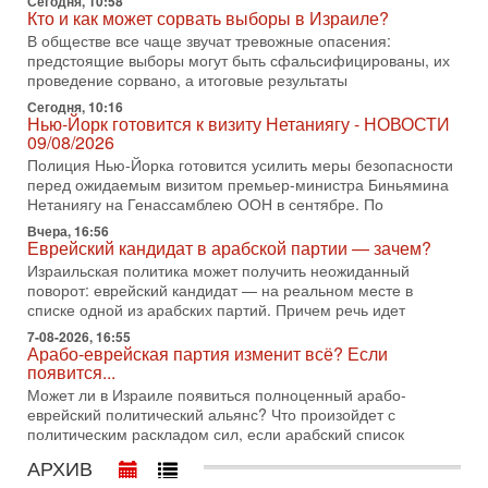
В этом выпуске мы разбираем одну из самых тревожных
Сегодня, 10:58
Кто и как может сорвать выборы в Израиле?
тем израильской политики. Известно, что израильская
Служба общей безопасности (ШАБАК) создала
В обществе все чаще звучат тревожные опасения:
предстоящие выборы могут быть сфальсифицированы, их
3-08-2026, 08:32
проведение сорвано, а итоговые результаты
Трамп и Иран: последний шанс - НОВОСТИ
03/08/2026
Сегодня, 10:16
Нью-Йорк готовится к визиту Нетаниягу - НОВОСТИ
Президент США Дональд Трамп объявил о возобновлении
09/08/2026
переговоров с Ираном, но Тегеран пока не подтвердил
Полиция Нью-Йорка готовится усилить меры безопасности
готовность к диалогу. По словам американского
перед ожидаемым визитом премьер-министра Биньямина
2-08-2026, 08:42
Нетаниягу на Генассамблею ООН в сентябре. По
Трамп отменил удар по Ирану - НОВОСТИ
Вчера, 16:56
02/08/2026
Еврейский кандидат в арабской партии — зачем?
Президент США Дональд Трамп сегодня заявил об отмене
Израильская политика может получить неожиданный
подготовленного удара по Ирану после обращений
поворот: еврейский кандидат — на реальном месте в
Тегерана и других стран региона. По его словам,
списке одной из арабских партий. Причем речь идет
1-08-2026, 17:50
7-08-2026, 16:55
«Русский голос» Израиля: кто заберет его на этот
Арабо-еврейская партия изменит всё? Если
раз?
появится...
Голоса русскоязычных репатриантов не раз кардинально
Может ли в Израиле появиться полноценный арабо-
меняли политический ландшафт Израиля. Достаточно
еврейский политический альянс? Что произойдет с
вспомнить взлет партии «Исраэль ба-алия», когда
политическим раскладом сил, если арабский список
31-07-2026, 17:00
АРХИВ
Тайны закрытых дверей: о чём на самом деле