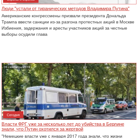
Люди "устали от тиранических методов Владимира Путина"
Американские конгрессмены призвали президента Дональда
Трампа ввести санкции из-за разгона протестных акций в Москве
Избиения, задержания и аресты участников акций за честные
выборы осудили глава
06 сентябрь 2019
Сегодня
Власти ФРГ уже за несколько лет до убийства в Берлине
знали, что Путин охотился за жертвой
"Немецкие власти уже с января 2017 года знали, что жизни