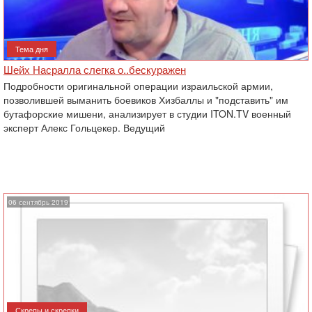
Тема дня
Шейх Насралла слегка о..бескуражен
Подробности оригинальной операции израильской армии,
позволившей выманить боевиков Хизбаллы и "подставить" им
бутафорские мишени, анализирует в студии ITON.TV военный
эксперт Алекс Гольцекер. Ведущий
06 сентябрь 2019
Скрепы и скрепки