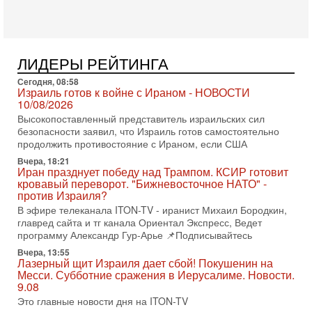
достигла точки кипения. Попытки принять закон,
освобождающий уклоняющихся харедим от арестов,
3-08-2026, 17:18
Хватит отменять атаки! ЦАХАЛ - не игрушка!
Израиль готов ударить по Ирану!
ЛИДЕРЫ РЕЙТИНГА
В эфире телеканала ITON-TV Григорий Тамар, офицер
Сегодня, 08:58
ЦАХАЛа в отставке, писатель, журналист, военный историк.
Израиль готов к войне с Ираном - НОВОСТИ
Ведет программу Александр Гур-Арье.
10/08/2026
3-08-2026, 15:23
Высокопоставленный представитель израильских сил
Иран задыхается. КСИР готовит удар! Россия теряет
безопасности заявил, что Израиль готов самостоятельно
последних союзников. Путин - псих!
продолжить противостояние с Ираном, если США
В эфире ITON-TV доктор Эльдар Намазов , историк,
Вчера, 18:21
политолог, в прошлом – помощник Президента
Иран празднует победу над Трампом. КСИР готовит
Азербайджана Гейдара Алиева . Ведет программу
кровавый переворот. "Бижневосточное НАТО" -
Александр
против Израиля?
3-08-2026, 11:09
В эфире телеканала ITON-TV - иранист Михаил Бородкин,
Выборы в Израиле в опасности?! ШАБАК формирует
главред сайта и тг канала Ориентал Экспресс, Ведет
спецотдел
программу Александр Гур-Арье 📌Подписывайтесь
В этом выпуске мы разбираем одну из самых тревожных
Вчера, 13:55
тем израильской политики. Известно, что израильская
Лазерный щит Израиля дает сбой! Покушенин на
Служба общей безопасности (ШАБАК) создала
Месси. Субботние сражения в Иерусалиме. Новости.
9.08
3-08-2026, 08:32
Это главные новости дня на ITON-TV
Трамп и Иран: последний шанс - НОВОСТИ