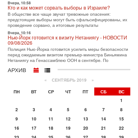
03/08/2026
Вчера, 10:58
Кто и как может сорвать выборы в Израиле?
Президент США Дональд Трамп объявил о возобновлении
переговоров с Ираном, но Тегеран пока не подтвердил
В обществе все чаще звучат тревожные опасения:
готовность к диалогу. По словам американского
предстоящие выборы могут быть сфальсифицированы, их
проведение сорвано, а итоговые результаты
2-08-2026, 08:42
Трамп отменил удар по Ирану - НОВОСТИ
Вчера, 10:16
Нью-Йорк готовится к визиту Нетаниягу - НОВОСТИ
02/08/2026
09/08/2026
Президент США Дональд Трамп сегодня заявил об отмене
Полиция Нью-Йорка готовится усилить меры безопасности
подготовленного удара по Ирану после обращений
перед ожидаемым визитом премьер-министра Биньямина
Тегерана и других стран региона. По его словам,
Нетаниягу на Генассамблею ООН в сентябре. По
1-08-2026, 17:50
«Русский голос» Израиля: кто заберет его на этот
АРХИВ
раз?
«
СЕНТЯБРЬ 2019
»
Голоса русскоязычных репатриантов не раз кардинально
меняли политический ландшафт Израиля. Достаточно
вспомнить взлет партии «Исраэль ба-алия», когда
ПН
ВТ
СР
ЧТ
ПТ
СБ
ВС
31-07-2026, 17:00
1
Тайны закрытых дверей: о чём на самом деле
2
3
4
5
6
7
8
молчат Трамп и Нетаньяху?
Недавний визит премьер-министра Израиля Биньямина
9
10
11
12
13
14
15
Нетаньяху в США и его встреча с Дональдом Трампом
оставили больше вопросов, чем ответов. Полная
16
17
18
19
20
21
22
Сегодня, 08:58
23
24
25
26
27
28
29