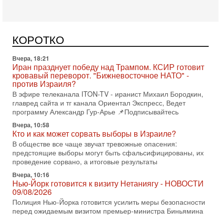
Вчера, 18:21
Иран празднует победу над Трампом. КСИР готовит
кровавый переворот. "Бижневосточное НАТО" -
КОРОТКО
против Израиля?
В эфире телеканала ITON-TV - иранист Михаил Бородкин,
главред сайта и тг канала Ориентал Экспресс, Ведет
программу Александр Гур-Арье 📌Подписывайтесь
Вчера, 10:58
Кто и как может сорвать выборы в Израиле?
В обществе все чаще звучат тревожные опасения:
предстоящие выборы могут быть сфальсифицированы, их
проведение сорвано, а итоговые результаты
Вчера, 10:16
Нью-Йорк готовится к визиту Нетаниягу - НОВОСТИ
09/08/2026
Полиция Нью-Йорка готовится усилить меры безопасности
перед ожидаемым визитом премьер-министра Биньямина
Нетаниягу на Генассамблею ООН в сентябре. По
8-08-2026, 16:56
Еврейский кандидат в арабской партии — зачем?
Израильская политика может получить неожиданный
поворот: еврейский кандидат — на реальном месте в