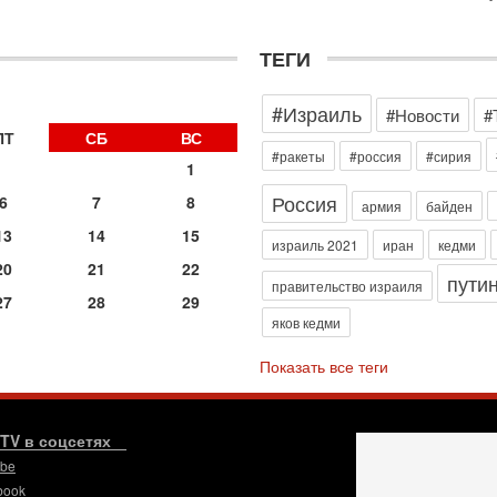
э
М
ТЕГИ
31
Б
3
#Израиль
#Новости
#
С
д
ПТ
СБ
ВС
р
#ракеты
#россия
#сирия
1
г
Россия
6
7
8
30
армия
байден
И
13
14
15
о
израиль 2021
иран
кедми
С
20
21
22
пути
н
правительство израиля
27
28
29
п
яков кедми
т
30
Показать все теги
П
з
В
р
.TV в соцсетях
ube
30
Т
book