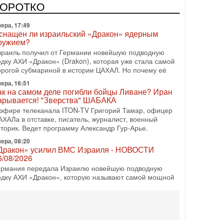
врейский политический альянс? Что произойдет с
КОРОТКО
олитическим раскладом сил, если арабский список
ера, 17:49
снащен ли израильский «Дракон» ядерным
ружием?
зраиль получил от Германии новейшую подводную
одку АХИ «Дракон» (Drakon), которая уже стала самой
орогой субмариной в истории ЦАХАЛ. Но почему её
ера, 16:51
ак на самом деле погибли бойцы Ливане? Иран
арывается! "Зверства" ШАБАКА
 эфире телеканала ITON-TV Григорий Тамар, офицер
АХАЛа в отставке, писатель, журналист, военный
сторик. Ведет программу Александр Гур-Арье.
ера, 08:20
Дракон» усилил ВМС Израиля - НОВОСТИ
6/08/2026
ермания передала Израилю новейшую подводную
одку АХИ «Дракон», которую называют самой мощной
убмариной на Ближнем Востоке. Передача прошла на
08-2026, 18:16
колько ещё Нетаниягу продержится у власти?
Нетаниягу вечен?» — почему предстоящие выборы в