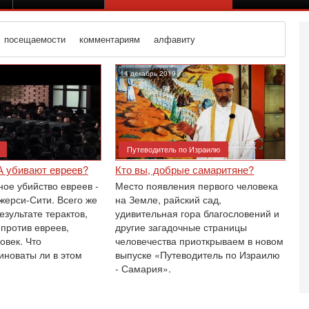
посещаемости
комментариям
алфавиту
14 декабрь 2019
Путеводитель по Израилю
 убивают евреев?
Кто вы, добрые самаритяне?
ое убийство евреев -
Место появления первого человека
Джерси-Сити. Всего же
на Земле, райский сад,
результате терактов,
удивительная гора благословений и
против евреев,
другие загадочные страницы
овек. Что
человечества приоткрываем в новом
иноваты ли в этом
выпуске «Путеводитель по Израилю
Се
- Самария».
А
п
М