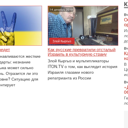
е
п
14 декабрь 2019
Вч
О
о
И
л
д
Злой Кыргыз
Вч
ведет
Как русские превратили отсталый
К
Израиль в культурную страну
анавливаются жесткие
н
Злой Кыргыз и мультипликаторы
дарты: незнание
В
ITON.TV о том, как выглядит история
зыка может сильно
Ц
Израиля глазами нового
ь. Отразится ли это
и
репатрианта из России
овне? Ситуацию для
Вч
нтирует
«
0
Г
л
с
5-
С
«