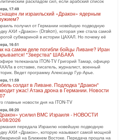
олитическим раскладом сил, если арабский список
08-2026, 08:42
рамп отменил удар по Ирану - НОВОСТИ
ера, 17:49
2/08/2026
снащен ли израильский «Дракон» ядерным
ружием?
резидент США Дональд Трамп сегодня заявил об
тмене подготовленного удара по Ирану после
зраиль получил от Германии новейшую подводную
бращений Тегерана и других стран региона. По его
одку АХИ «Дракон» (Drakon), которая уже стала самой
ловам,
орогой субмариной в истории ЦАХАЛ. Но почему её
ера, 16:51
08-2026, 17:50
ак на самом деле погибли бойцы Ливане? Иран
Русский голос» Израиля: кто заберет его на этот
арывается! "Зверства" ШАБАКА
аз?
 эфире телеканала ITON-TV Григорий Тамар, офицер
олоса русскоязычных репатриантов не раз кардинально
АХАЛа в отставке, писатель, журналист, военный
еняли политический ландшафт Израиля. Достаточно
сторик. Ведет программу Александр Гур-Арье.
спомнить взлет партии «Исраэль ба-алия», когда
ера, 11:59
-07-2026, 17:00
ибель солдат в Ливане. Подлодка "Дракон"
айны закрытых дверей: о чём на самом деле
аводит ужас! Атака дрона в Германии. Новости
олчат Трамп и Нетаньяху?
.07
едавний визит премьер-министра Израиля Биньямина
то главные новости дня на ITON-TV
етаньяху в США и его встреча с Дональдом Трампом
ставили больше вопросов, чем ответов. Полная
ера, 08:20
Дракон» усилил ВМС Израиля - НОВОСТИ
-07-2026, 15:18
6/08/2026
ран готовит покушение на Нетаниягу! Трамп не
ермания передала Израилю новейшую подводную
очет эскалации, но КСИР готовит взрыв!
одку АХИ «Дракон», которую называют самой мощной
 эфире телеканала ITON-TV СЕРГЕЙ МИГДАЛЬ,
убмариной на Ближнем Востоке. Передача прошла на