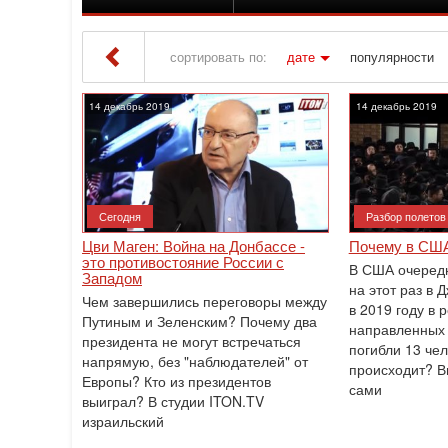
сортировать по:
дате
популярности
Iton TV
» Материалы за 14.12.2019
14 декабрь 2019
14 декабрь 2019
Сегодня
Разбор полетов
Цви Маген: Война на Донбассе -
Почему в США
это противостояние России с
В США очередн
Западом
на этот раз в 
Чем завершились переговоры между
в 2019 году в 
Путиным и Зеленским? Почему два
направленных 
президента не могут встречаться
погибли 13 чел
напрямую, без "наблюдателей" от
происходит? В
Европы? Кто из президентов
сами
выиграл? В студии ITON.TV
израильский