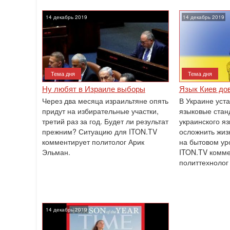
14 декабрь 2019
14 декабрь 2019
Тема дня
Тема дня
Ну любят в Израиле выборы
Язык Киев до
Через два месяца израильтяне опять
В Украине уст
придут на избирательные участки,
языковые стан
третий раз за год. Будет ли результат
украинского я
прежним? Ситуацию для ITON.TV
осложнить жизн
комментирует политолог Арик
на бытовом ур
Эльман.
ITON.TV комме
политтехнолог
14 декабрь 2019