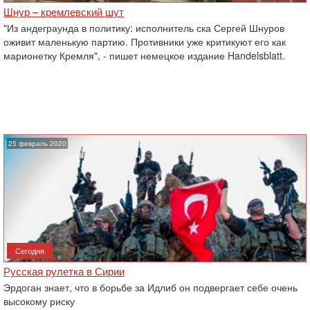
Шнур – кремлевский шут
"Из андеграунда в политику: исполнитель ска Сергей Шнуров
оживит маленькую партию. Противники уже критикуют его как
марионетку Кремля", - пишет немецкое издание Handelsblatt.
25 февраль 2020
Сегодня
Русская рулетка в Сирии
Эрдоган знает, что в борьбе за Идлиб он подвергает себе очень
высокому риску