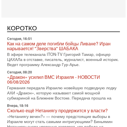
Сегодня, 17:49
Оснащен ли израильский «Дракон» ядерным
оружием?
Израиль получил от Германии новейшую подводную лодку
АХИ «Дракон» (Drakon), которая уже стала самой дорогой
КОРОТКО
субмариной в истории ЦАХАЛ. Но почему её
Сегодня, 16:51
Как на самом деле погибли бойцы Ливане? Иран
нарывается! "Зверства" ШАБАКА
В эфире телеканала ITON-TV Григорий Тамар, офицер
ЦАХАЛа в отставке, писатель, журналист, военный историк.
Ведет программу Александр Гур-Арье.
Сегодня, 08:20
«Дракон» усилил ВМС Израиля - НОВОСТИ
06/08/2026
Германия передала Израилю новейшую подводную лодку
АХИ «Дракон», которую называют самой мощной
субмариной на Ближнем Востоке. Передача прошла на
Вчера, 18:16
Сколько ещё Нетаниягу продержится у власти?
«Нетаниягу вечен?» — почему предстоящие выборы в
Израиле могут стать самыми интригующими? Биньямин
Нетаниягу снова уверенно заявляет, что победа на