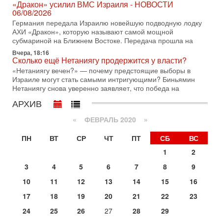
«Дракон» усилил ВМС Израиля - НОВОСТИ
31/07/2026
06/08/2026
Сегодня президент США Дональд Трамп заявил о
Германия передала Израилю новейшую подводную лодку
достижении исторического соглашения о полном
АХИ «Дракон», которую называют самой мощной
разоружении ХАМАСа и других вооруженных группировок в
субмариной на Ближнем Востоке. Передача прошла на
30-07-2026, 17:59
Вчера, 18:16
Иран доведет Трампа до крайних мер? Разбор и
Сколько ещё Нетаниягу продержится у власти?
оценка от военного обозревателя Давида Шарпа
«Нетаниягу вечен?» — почему предстоящие выборы в
Ситуация вокруг противостояния Ирана и США накаляется
Израиле могут стать самыми интригующими? Биньямин
с каждым днем. Почему Трамп в самый последний момент
Нетаниягу снова уверенно заявляет, что победа на
отменил решение о нанесении тяжелых ударов
АРХИВ
30-07-2026, 16:54
Покупатель авиакомпании «Аркия» намерен
«
ФЕВРАЛЬ 2020
»
запретить полеты по субботам!
Вокруг возможной продажи авиакомпании «Аркия»
ПН
ВТ
СР
ЧТ
ПТ
СБ
ВС
разгорается громкий конфликт.
1
2
30-07-2026, 08:16
Трамп готовит удар по Ирану - НОВОСТИ 30/07/2026
3
4
5
6
7
8
9
Президент США Дональд Трамп сегодня рассматривает
10
11
12
13
14
15
16
возможность масштабной военной операции против Ирана
после ракетной атаки на американскую базу в
17
18
19
20
21
22
23
29-07-2026, 18:28
24
25
26
27
28
29
Трамп взбешен атакой на базы! Иран играет с огнем.