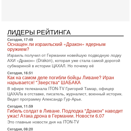
Президент США Дональд Трамп сегодня заявил об отмене
подготовленного удара по Ирану после обращений
Тегерана и других стран региона. По его словам,
1-08-2026, 17:50
«Русский голос» Израиля: кто заберет его на этот
ЛИДЕРЫ РЕЙТИНГА
раз?
Голоса русскоязычных репатриантов не раз кардинально
Сегодня, 17:49
меняли политический ландшафт Израиля. Достаточно
Оснащен ли израильский «Дракон» ядерным
вспомнить взлет партии «Исраэль ба-алия», когда
оружием?
Израиль получил от Германии новейшую подводную лодку
31-07-2026, 17:00
АХИ «Дракон» (Drakon), которая уже стала самой дорогой
Тайны закрытых дверей: о чём на самом деле
субмариной в истории ЦАХАЛ. Но почему её
молчат Трамп и Нетаньяху?
Недавний визит премьер-министра Израиля Биньямина
Сегодня, 16:51
Как на самом деле погибли бойцы Ливане? Иран
Нетаньяху в США и его встреча с Дональдом Трампом
нарывается! "Зверства" ШАБАКА
оставили больше вопросов, чем ответов. Полная
В эфире телеканала ITON-TV Григорий Тамар, офицер
31-07-2026, 15:18
ЦАХАЛа в отставке, писатель, журналист, военный историк.
Иран готовит покушение на Нетаниягу! Трамп не
Ведет программу Александр Гур-Арье.
хочет эскалации, но КСИР готовит взрыв!
Сегодня, 11:59
В эфире телеканала ITON-TV СЕРГЕЙ МИГДАЛЬ, эксперт
Гибель солдат в Ливане. Подлодка "Дракон" наводит
по вопросам безопасности, офицер запаса
ужас! Атака дрона в Германии. Новости 6.07
Международного управления полиции Израиля, автор
Это главные новости дня на ITON-TV
31-07-2026, 09:02
Сегодня, 08:20
Битва за разоружение ХАМАСа - НОВОСТИ