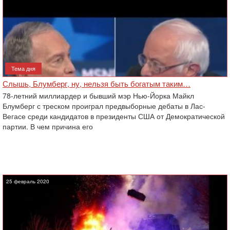
Тема дня
Слышь, Блумберг, ну, нельзя быть богатым таким…
78-летний миллиардер и бывший мэр Нью-Йорка Майкл
Блумберг с треском проиграл предвыборные дебаты в Лас-
Вегасе среди кандидатов в президенты США от Демократической
партии. В чем причина его
25 февраль 2020