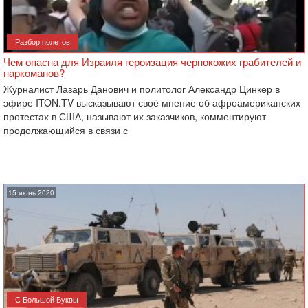
Разбор полетов
Чем опасна для Израиля героизация чернокожих грабителей и
наркоманов?
Журналист Лазарь Данович и политолог Александр Цинкер в
эфире ITON.TV высказывают своё мнение об афроамериканских
протестах в США, называют их заказчиков, комментируют
продолжающийся в связи с
15 июнь 2020
С Большой Буквы