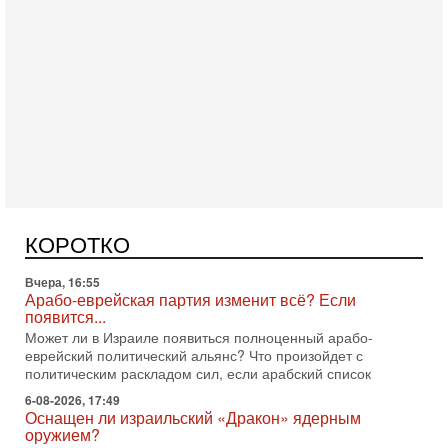
Сегодня, 16:56
Еврейский кандидат в арабской партии — зачем?
Израильская политика может получить неожиданный
поворот: еврейский кандидат — на реальном месте в
КОРОТКО
списке одной из арабских партий. Причем речь идет
Вчера, 16:55
Арабо-еврейская партия изменит всё? Если
появится...
Может ли в Израиле появиться полноценный арабо-
еврейский политический альянс? Что произойдет с
политическим раскладом сил, если арабский список
6-08-2026, 17:49
Оснащен ли израильский «Дракон» ядерным
оружием?