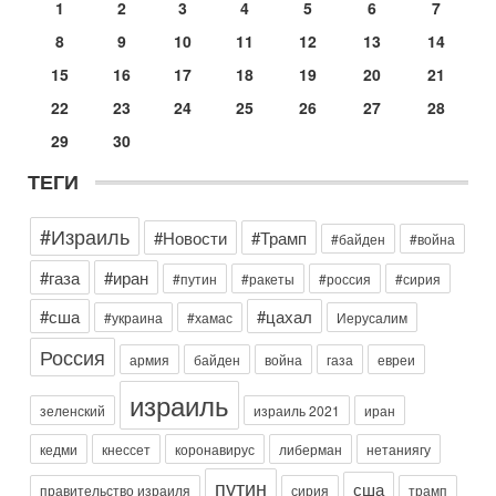
разоружении ХАМАСа и других вооруженных группировок в
1
2
3
4
5
6
7
30-07-2026, 17:59
8
9
10
11
12
13
14
Иран доведет Трампа до крайних мер? Разбор и
оценка от военного обозревателя Давида Шарпа
15
16
17
18
19
20
21
Ситуация вокруг противостояния Ирана и США накаляется
22
23
24
25
26
27
28
с каждым днем. Почему Трамп в самый последний момент
отменил решение о нанесении тяжелых ударов
29
30
30-07-2026, 16:54
ТЕГИ
Покупатель авиакомпании «Аркия» намерен
запретить полеты по субботам!
Вокруг возможной продажи авиакомпании «Аркия»
#Израиль
#Новости
#Трамп
#байден
#война
разгорается громкий конфликт.
#газа
#иран
Сегодня, 16:56
#путин
#ракеты
#россия
#сирия
Еврейский кандидат в арабской партии — зачем?
#сша
#цахал
Израильская политика может получить неожиданный
#украина
#хамас
Иерусалим
поворот: еврейский кандидат — на реальном месте в
Россия
списке одной из арабских партий. Причем речь идет
армия
байден
война
газа
евреи
Вчера, 16:55
израиль
Арабо-еврейская партия изменит всё? Если
зеленский
израиль 2021
иран
появится...
Может ли в Израиле появиться полноценный арабо-
кедми
кнессет
коронавирус
либерман
нетаниягу
еврейский политический альянс? Что произойдет с
путин
сша
политическим раскладом сил, если арабский список
правительство израиля
сирия
трамп