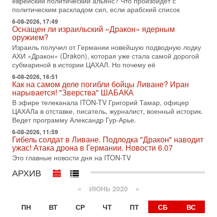
еврейский политический альянс? Что произойдет с
1-08-2026, 17:50
политическим раскладом сил, если арабский список
«Русский голос» Израиля: кто заберет его на этот
раз?
6-08-2026, 17:49
Оснащен ли израильский «Дракон» ядерным
Голоса русскоязычных репатриантов не раз кардинально
оружием?
меняли политический ландшафт Израиля. Достаточно
Израиль получил от Германии новейшую подводную лодку
вспомнить взлет партии «Исраэль ба-алия», когда
АХИ «Дракон» (Drakon), которая уже стала самой дорогой
31-07-2026, 17:00
субмариной в истории ЦАХАЛ. Но почему её
Тайны закрытых дверей: о чём на самом деле
молчат Трамп и Нетаньяху?
6-08-2026, 16:51
Как на самом деле погибли бойцы Ливане? Иран
Недавний визит премьер-министра Израиля Биньямина
нарывается! "Зверства" ШАБАКА
Нетаньяху в США и его встреча с Дональдом Трампом
В эфире телеканала ITON-TV Григорий Тамар, офицер
оставили больше вопросов, чем ответов. Полная
ЦАХАЛа в отставке, писатель, журналист, военный историк.
31-07-2026, 15:18
Ведет программу Александр Гур-Арье.
Иран готовит покушение на Нетаниягу! Трамп не
6-08-2026, 11:59
хочет эскалации, но КСИР готовит взрыв!
Гибель солдат в Ливане. Подлодка "Дракон" наводит
В эфире телеканала ITON-TV СЕРГЕЙ МИГДАЛЬ, эксперт
ужас! Атака дрона в Германии. Новости 6.07
по вопросам безопасности, офицер запаса
Это главные новости дня на ITON-TV
Международного управления полиции Израиля, автор
АРХИВ
31-07-2026, 09:02
Битва за разоружение ХАМАСа - НОВОСТИ
«
ИЮНЬ 2020
»
31/07/2026
Сегодня президент США Дональд Трамп заявил о
ПН
ВТ
СР
ЧТ
ПТ
СБ
ВС
достижении исторического соглашения о полном