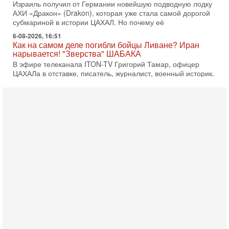
Израиль получил от Германии новейшую подводную лодку
АХИ «Дракон» (Drakon), которая уже стала самой дорогой
субмариной в истории ЦАХАЛ. Но почему её
6-08-2026, 16:51
Как на самом деле погибли бойцы Ливане? Иран
нарывается! "Зверства" ШАБАКА
В эфире телеканала ITON-TV Григорий Тамар, офицер
ЦАХАЛа в отставке, писатель, журналист, военный историк.
Ведет программу Александр Гур-Арье.
6-08-2026, 08:20
«Дракон» усилил ВМС Израиля - НОВОСТИ
06/08/2026
Германия передала Израилю новейшую подводную лодку
АХИ «Дракон», которую называют самой мощной
субмариной на Ближнем Востоке. Передача прошла на
5-08-2026, 18:16
Сколько ещё Нетаниягу продержится у власти?
«Нетаниягу вечен?» — почему предстоящие выборы в
Израиле могут стать самыми интригующими? Биньямин
Нетаниягу снова уверенно заявляет, что победа на
5-08-2026, 08:51
Трамп пригрозил Ирану ударом - НОВОСТИ
05/08/2026