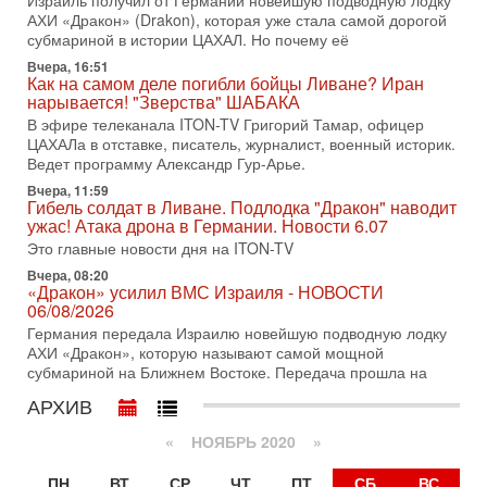
Израиль получил от Германии новейшую подводную лодку
31-07-2026, 17:00
АХИ «Дракон» (Drakon), которая уже стала самой дорогой
Тайны закрытых дверей: о чём на самом деле
субмариной в истории ЦАХАЛ. Но почему её
молчат Трамп и Нетаньяху?
Вчера, 16:51
Недавний визит премьер-министра Израиля Биньямина
Как на самом деле погибли бойцы Ливане? Иран
Нетаньяху в США и его встреча с Дональдом Трампом
нарывается! "Зверства" ШАБАКА
оставили больше вопросов, чем ответов. Полная
В эфире телеканала ITON-TV Григорий Тамар, офицер
31-07-2026, 15:18
ЦАХАЛа в отставке, писатель, журналист, военный историк.
Иран готовит покушение на Нетаниягу! Трамп не
Ведет программу Александр Гур-Арье.
хочет эскалации, но КСИР готовит взрыв!
Вчера, 11:59
В эфире телеканала ITON-TV СЕРГЕЙ МИГДАЛЬ, эксперт
Гибель солдат в Ливане. Подлодка "Дракон" наводит
по вопросам безопасности, офицер запаса
ужас! Атака дрона в Германии. Новости 6.07
Международного управления полиции Израиля, автор
Это главные новости дня на ITON-TV
31-07-2026, 09:02
Вчера, 08:20
Битва за разоружение ХАМАСа - НОВОСТИ
«Дракон» усилил ВМС Израиля - НОВОСТИ
31/07/2026
06/08/2026
Сегодня президент США Дональд Трамп заявил о
Германия передала Израилю новейшую подводную лодку
достижении исторического соглашения о полном
АХИ «Дракон», которую называют самой мощной
разоружении ХАМАСа и других вооруженных группировок в
субмариной на Ближнем Востоке. Передача прошла на
30-07-2026, 17:59
АРХИВ
Иран доведет Трампа до крайних мер? Разбор и
оценка от военного обозревателя Давида Шарпа
«
НОЯБРЬ 2020
»
Ситуация вокруг противостояния Ирана и США накаляется
с каждым днем. Почему Трамп в самый последний момент
ПН
ВТ
СР
ЧТ
ПТ
СБ
ВС