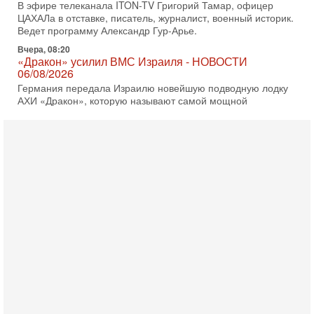
В эфире телеканала ITON-TV Григорий Тамар, офицер
ЦАХАЛа в отставке, писатель, журналист, военный историк.
Ведет программу Александр Гур-Арье.
Вчера, 08:20
«Дракон» усилил ВМС Израиля - НОВОСТИ
06/08/2026
Германия передала Израилю новейшую подводную лодку
АХИ «Дракон», которую называют самой мощной
субмариной на Ближнем Востоке. Передача прошла на
5-08-2026, 18:16
Сколько ещё Нетаниягу продержится у власти?
«Нетаниягу вечен?» — почему предстоящие выборы в
Израиле могут стать самыми интригующими? Биньямин
Нетаниягу снова уверенно заявляет, что победа на
5-08-2026, 08:51
Трамп пригрозил Ирану ударом - НОВОСТИ
05/08/2026
Президент США Дональд Трамп сегодня заявил, что
Ормузский пролив может быть открыт «очень скоро». По
его словам, если этого не произойдет, Иран ждет
4-08-2026, 20:08
Трамп выбирает подходящий момент для удара!
Украину никогда не примут в НАТО