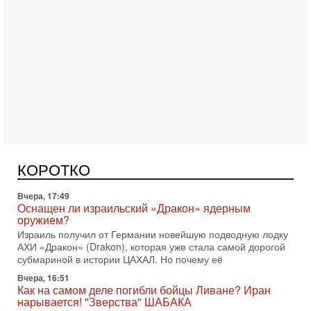
Сегодня, 16:55
Арабо-еврейская партия изменит всё? Если
появится...
Может ли в Израиле появиться полноценный арабо-
еврейский политический альянс? Что произойдет с
КОРОТКО
политическим раскладом сил, если арабский список
Вчера, 17:49
Оснащен ли израильский «Дракон» ядерным
оружием?
Израиль получил от Германии новейшую подводную лодку
АХИ «Дракон» (Drakon), которая уже стала самой дорогой
субмариной в истории ЦАХАЛ. Но почему её
Вчера, 16:51
Как на самом деле погибли бойцы Ливане? Иран
нарывается! "Зверства" ШАБАКА