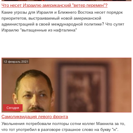
Что несет Израилю американский "ветер перемен"?
Какие угрозы для Израиля и Ближнего Востока несет порядок
приоритетов, выстраиваемый новой американской
администрацией в своей международной политике? Что сулят
Израилю "вытащенные из нафталина"
12 февраль 2021
Сегодня
Cамоликвидация левого фронта
Увольнения потребовали полторы сотни коллег Макнила за то,
что тот употребил в разговоре страшное слово на букву "н".