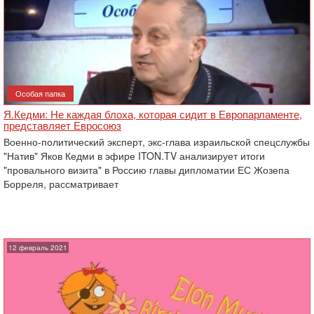
Особая папка
Я.Кедми: Не каждая блоха, которая сидит в Европарламенте,
представляет Евросоюз
Военно-политический эксперт, экс-глава израильской спецслужбы
"Натив" Яков Кедми в эфире ITON.TV анализирует итоги
"провального визита" в Россию главы дипломатии ЕС Жозепа
Борреля, рассматривает
12 февраль 2021