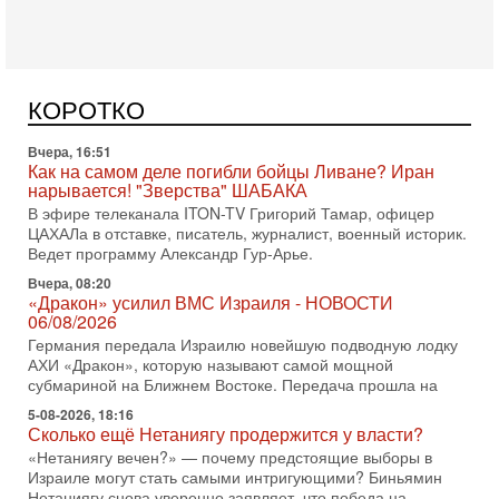
Вчера, 17:49
Оснащен ли израильский «Дракон» ядерным
оружием?
Израиль получил от Германии новейшую подводную лодку
АХИ «Дракон» (Drakon), которая уже стала самой дорогой
КОРОТКО
субмариной в истории ЦАХАЛ. Но почему её
Вчера, 16:51
Как на самом деле погибли бойцы Ливане? Иран
нарывается! "Зверства" ШАБАКА
В эфире телеканала ITON-TV Григорий Тамар, офицер
ЦАХАЛа в отставке, писатель, журналист, военный историк.
Ведет программу Александр Гур-Арье.
Вчера, 08:20
«Дракон» усилил ВМС Израиля - НОВОСТИ
06/08/2026
Германия передала Израилю новейшую подводную лодку
АХИ «Дракон», которую называют самой мощной
субмариной на Ближнем Востоке. Передача прошла на
5-08-2026, 18:16
Сколько ещё Нетаниягу продержится у власти?
«Нетаниягу вечен?» — почему предстоящие выборы в
Израиле могут стать самыми интригующими? Биньямин
Нетаниягу снова уверенно заявляет, что победа на