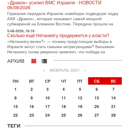
«Дракон» усилил ВМС Израиля - НОВОСТИ
31/07/2026
06/08/2026
Сегодня президент США Дональд Трамп заявил о
Германия передала Израилю новейшую подводную лодку
достижении исторического соглашения о полном
АХИ «Дракон», которую называют самой мощной
разоружении ХАМАСа и других вооруженных группировок в
субмариной на Ближнем Востоке. Передача прошла на
30-07-2026, 17:59
5-08-2026, 18:16
Иран доведет Трампа до крайних мер? Разбор и
Сколько ещё Нетаниягу продержится у власти?
оценка от военного обозревателя Давида Шарпа
«Нетаниягу вечен?» — почему предстоящие выборы в
Ситуация вокруг противостояния Ирана и США накаляется
Израиле могут стать самыми интригующими? Биньямин
с каждым днем. Почему Трамп в самый последний момент
Нетаниягу снова уверенно заявляет, что победа на
отменил решение о нанесении тяжелых ударов
АРХИВ
30-07-2026, 16:54
Покупатель авиакомпании «Аркия» намерен
«
ФЕВРАЛЬ 2021
»
запретить полеты по субботам!
Вокруг возможной продажи авиакомпании «Аркия»
ПН
ВТ
СР
ЧТ
ПТ
СБ
ВС
разгорается громкий конфликт.
1
2
3
4
5
6
7
30-07-2026, 08:16
Трамп готовит удар по Ирану - НОВОСТИ 30/07/2026
8
9
10
11
12
13
14
Президент США Дональд Трамп сегодня рассматривает
15
16
17
18
19
20
21
возможность масштабной военной операции против Ирана
после ракетной атаки на американскую базу в
22
23
24
25
26
27
28
29-07-2026, 18:28
Трамп взбешен атакой на базы! Иран играет с огнем.
ТЕГИ