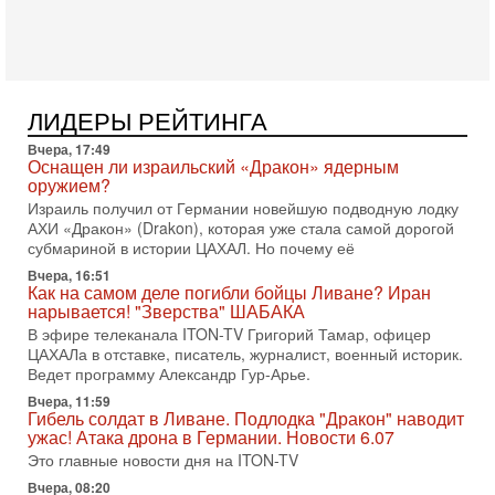
Президент США Дональд Трамп сегодня заявил об отмене
подготовленного удара по Ирану после обращений
Тегерана и других стран региона. По его словам,
1-08-2026, 17:50
«Русский голос» Израиля: кто заберет его на этот
ЛИДЕРЫ РЕЙТИНГА
раз?
Голоса русскоязычных репатриантов не раз кардинально
Вчера, 17:49
меняли политический ландшафт Израиля. Достаточно
Оснащен ли израильский «Дракон» ядерным
вспомнить взлет партии «Исраэль ба-алия», когда
оружием?
Израиль получил от Германии новейшую подводную лодку
31-07-2026, 17:00
АХИ «Дракон» (Drakon), которая уже стала самой дорогой
Тайны закрытых дверей: о чём на самом деле
субмариной в истории ЦАХАЛ. Но почему её
молчат Трамп и Нетаньяху?
Недавний визит премьер-министра Израиля Биньямина
Вчера, 16:51
Как на самом деле погибли бойцы Ливане? Иран
Нетаньяху в США и его встреча с Дональдом Трампом
нарывается! "Зверства" ШАБАКА
оставили больше вопросов, чем ответов. Полная
В эфире телеканала ITON-TV Григорий Тамар, офицер
31-07-2026, 15:18
ЦАХАЛа в отставке, писатель, журналист, военный историк.
Иран готовит покушение на Нетаниягу! Трамп не
Ведет программу Александр Гур-Арье.
хочет эскалации, но КСИР готовит взрыв!
Вчера, 11:59
В эфире телеканала ITON-TV СЕРГЕЙ МИГДАЛЬ, эксперт
Гибель солдат в Ливане. Подлодка "Дракон" наводит
по вопросам безопасности, офицер запаса
ужас! Атака дрона в Германии. Новости 6.07
Международного управления полиции Израиля, автор
Это главные новости дня на ITON-TV
31-07-2026, 09:02
Вчера, 08:20
Битва за разоружение ХАМАСа - НОВОСТИ