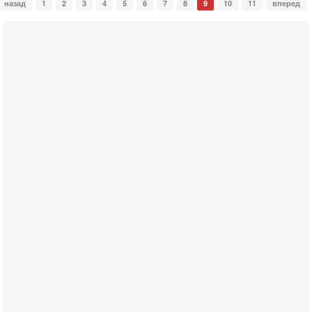
назад
1
2
3
4
5
6
7
8
9
10
11
вперед
Сегодня, 18:21
Иран празднует победу над Трампом. КСИР готовит
кровавый переворот. "Бижневосточное НАТО" -
против Израиля?
В эфире телеканала ITON-TV - иранист Михаил Бородкин,