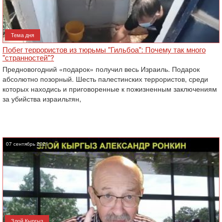
Тема дня
Побег террористов из тюрьмы "Гильбоа": Почему так много
"странностей"?
Предновогодний «подарок» получил весь Израиль. Подарок
абсолютно позорный. Шесть палестинских террористов, среди
которых находись и приговоренные к пожизненным заключениям
за убийства израильтян,
07 сентябрь 2021
Злой Кыргыз