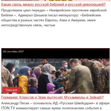
Какая связь между русской библией и русской революцией?
Продолжаем цикл передач « Нееврейское прочтение еврейской
Библии ». Адмирал Шишков писал императору: «Библейские
общества в разных частях Европы, Азии и Америки, имея
непосредственную связь, частые
08 сентябрь 2021
Тема дня
Германия: Клаусов и Эрик вытеснят Мухаммеды и Зейнаб?
Александр Песке – основатель ИД «Русская Швейцария» в эфире
ITON.TV комментирует самые яркие политические события в