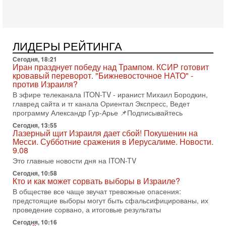
В эфире телеканала ITON-TV Григорий Тамар, офицер
ЦАХАЛа в отставке, писатель, журналист, военный историк.
Ведет программу Александр Гур-Арье.
3-08-2026, 15:23
Иран задыхается. КСИР готовит удар! Россия теряет
ЛИДЕРЫ РЕЙТИНГА
последних союзников. Путин - псих!
Сегодня, 18:21
В эфире ITON-TV доктор Эльдар Намазов , историк,
Иран празднует победу над Трампом. КСИР готовит
политолог, в прошлом – помощник Президента
кровавый переворот. "Бижневосточное НАТО" -
Азербайджана Гейдара Алиева . Ведет программу
против Израиля?
Александр
В эфире телеканала ITON-TV - иранист Михаил Бородкин,
3-08-2026, 11:09
главред сайта и тг канала Ориентал Экспресс, Ведет
Выборы в Израиле в опасности?! ШАБАК формирует
программу Александр Гур-Арье 📌Подписывайтесь
спецотдел
Сегодня, 13:55
В этом выпуске мы разбираем одну из самых тревожных
Лазерный щит Израиля дает сбой! Покушенин на
тем израильской политики. Известно, что израильская
Месси. Субботние сражения в Иерусалиме. Новости.
Служба общей безопасности (ШАБАК) создала
9.08
Это главные новости дня на ITON-TV
3-08-2026, 08:32
Трамп и Иран: последний шанс - НОВОСТИ
Сегодня, 10:58
03/08/2026
Кто и как может сорвать выборы в Израиле?
Президент США Дональд Трамп объявил о возобновлении
В обществе все чаще звучат тревожные опасения:
переговоров с Ираном, но Тегеран пока не подтвердил
предстоящие выборы могут быть сфальсифицированы, их
готовность к диалогу. По словам американского
проведение сорвано, а итоговые результаты
2-08-2026, 08:42
Сегодня, 10:16