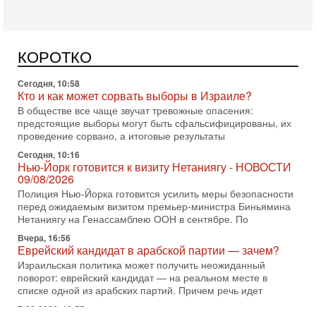
главред сайта и тг канала Ориентал Экспресс, Ведет
программу Александр Гур-Арье 📌Подписывайтесь
Сегодня, 10:58
КОРОТКО
Кто и как может сорвать выборы в Израиле?
В обществе все чаще звучат тревожные опасения:
предстоящие выборы могут быть сфальсифицированы, их
проведение сорвано, а итоговые результаты
Сегодня, 10:16
Нью-Йорк готовится к визиту Нетаниягу - НОВОСТИ
09/08/2026
Полиция Нью-Йорка готовится усилить меры безопасности
перед ожидаемым визитом премьер-министра Биньямина
Нетаниягу на Генассамблею ООН в сентябре. По
Вчера, 16:56
Еврейский кандидат в арабской партии — зачем?
Израильская политика может получить неожиданный
поворот: еврейский кандидат — на реальном месте в
списке одной из арабских партий. Причем речь идет
7-08-2026, 16:55
Арабо-еврейская партия изменит всё? Если
появится...
Может ли в Израиле появиться полноценный арабо-