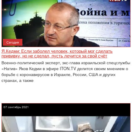
Сегодня
Я.Кедми: Если заболел человек, который мог сделать
прививку, но не сделал, пусть лечится за свой счёт
Военно-политический эксперт, экс-глава израильской спецслужбы
«Натив» Яков Кедми в эфире ITON.TV делится своим мнением о
борьбе с коронавирусом в Израиле, России, США и других
странах, а также
07 сентябрь 2021