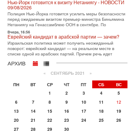
Трамп отменил удар по Ирану - НОВОСТИ
Нью-Йорк готовится к визиту Нетаниягу - НОВОСТИ
02/08/2026
09/08/2026
Президент США Дональд Трамп сегодня заявил об отмене
Полиция Нью-Йорка готовится усилить меры безопасности
подготовленного удара по Ирану после обращений
перед ожидаемым визитом премьер-министра Биньямина
Тегерана и других стран региона. По его словам,
Нетаниягу на Генассамблею ООН в сентябре. По
Вчера, 16:56
1-08-2026, 17:50
Еврейский кандидат в арабской партии — зачем?
«Русский голос» Израиля: кто заберет его на этот
раз?
Израильская политика может получить неожиданный
поворот: еврейский кандидат — на реальном месте в
Голоса русскоязычных репатриантов не раз кардинально
списке одной из арабских партий. Причем речь идет
меняли политический ландшафт Израиля. Достаточно
вспомнить взлет партии «Исраэль ба-алия», когда
АРХИВ
31-07-2026, 17:00
Тайны закрытых дверей: о чём на самом деле
«
СЕНТЯБРЬ 2021
»
молчат Трамп и Нетаньяху?
Недавний визит премьер-министра Израиля Биньямина
ПН
ВТ
СР
ЧТ
ПТ
СБ
ВС
Нетаньяху в США и его встреча с Дональдом Трампом
1
2
3
4
5
оставили больше вопросов, чем ответов. Полная
6
7
8
9
10
11
12
31-07-2026, 15:18
Иран готовит покушение на Нетаниягу! Трамп не
13
14
15
16
17
18
19
хочет эскалации, но КСИР готовит взрыв!
В эфире телеканала ITON-TV СЕРГЕЙ МИГДАЛЬ, эксперт
20
21
22
23
24
25
26
по вопросам безопасности, офицер запаса
27
28
29
30
Международного управления полиции Израиля, автор