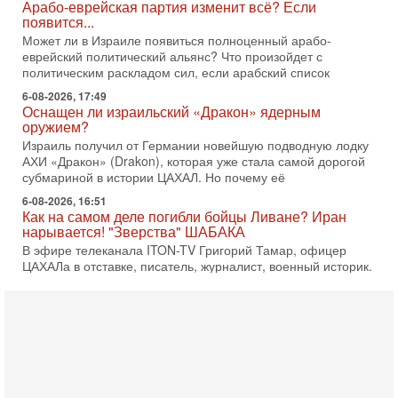
Может ли в Израиле появиться полноценный арабо-
еврейский политический альянс? Что произойдет с
политическим раскладом сил, если арабский список
6-08-2026, 17:49
Оснащен ли израильский «Дракон» ядерным
оружием?
Израиль получил от Германии новейшую подводную лодку
АХИ «Дракон» (Drakon), которая уже стала самой дорогой
субмариной в истории ЦАХАЛ. Но почему её
6-08-2026, 16:51
Как на самом деле погибли бойцы Ливане? Иран
нарывается! "Зверства" ШАБАКА
В эфире телеканала ITON-TV Григорий Тамар, офицер
ЦАХАЛа в отставке, писатель, журналист, военный историк.
Ведет программу Александр Гур-Арье.
6-08-2026, 08:20
«Дракон» усилил ВМС Израиля - НОВОСТИ
06/08/2026
Германия передала Израилю новейшую подводную лодку
АХИ «Дракон», которую называют самой мощной
субмариной на Ближнем Востоке. Передача прошла на
5-08-2026, 18:16