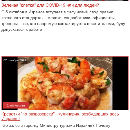
Зеленая "клетка" для COVID-19 или для людей?
С 5 октября в Израиле вступает в силу новый свод правил
«зеленого стандарта» - медики, соцработники, официанты,
тренеры - все, кто напрямую контактирует с посетителями, будут
допускаться к работе
02 октябрь 2021
Злой Кыргыз
Креветки "по-развозовски" - кулинария, возбудившая весь
Израиль!
Кто залез в тарелку Министру туризма Израиля? Почему