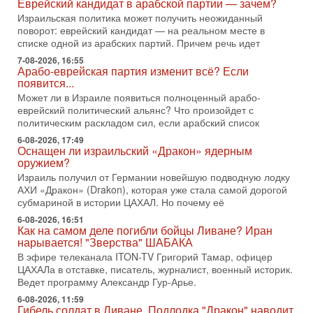
Еврейский кандидат в арабской партии — зачем?
2-08-2026, 08:42
Израильская политика может получить неожиданный
Трамп отменил удар по Ирану - НОВОСТИ
поворот: еврейский кандидат — на реальном месте в
02/08/2026
списке одной из арабских партий. Причем речь идет
Президент США Дональд Трамп сегодня заявил об отмене
7-08-2026, 16:55
подготовленного удара по Ирану после обращений
Арабо-еврейская партия изменит всё? Если
Тегерана и других стран региона. По его словам,
появится...
1-08-2026, 17:50
Может ли в Израиле появиться полноценный арабо-
«Русский голос» Израиля: кто заберет его на этот
еврейский политический альянс? Что произойдет с
раз?
политическим раскладом сил, если арабский список
Голоса русскоязычных репатриантов не раз кардинально
6-08-2026, 17:49
меняли политический ландшафт Израиля. Достаточно
Оснащен ли израильский «Дракон» ядерным
вспомнить взлет партии «Исраэль ба-алия», когда
оружием?
Израиль получил от Германии новейшую подводную лодку
31-07-2026, 17:00
Тайны закрытых дверей: о чём на самом деле
АХИ «Дракон» (Drakon), которая уже стала самой дорогой
молчат Трамп и Нетаньяху?
субмариной в истории ЦАХАЛ. Но почему её
Недавний визит премьер-министра Израиля Биньямина
6-08-2026, 16:51
Нетаньяху в США и его встреча с Дональдом Трампом
Как на самом деле погибли бойцы Ливане? Иран
оставили больше вопросов, чем ответов. Полная
нарывается! "Зверства" ШАБАКА
В эфире телеканала ITON-TV Григорий Тамар, офицер
31-07-2026, 15:18
ЦАХАЛа в отставке, писатель, журналист, военный историк.
Иран готовит покушение на Нетаниягу! Трамп не
Ведет программу Александр Гур-Арье.
хочет эскалации, но КСИР готовит взрыв!
В эфире телеканала ITON-TV СЕРГЕЙ МИГДАЛЬ, эксперт
6-08-2026, 11:59
Гибель солдат в Ливане. Подлодка "Дракон" наводит
по вопросам безопасности, офицер запаса