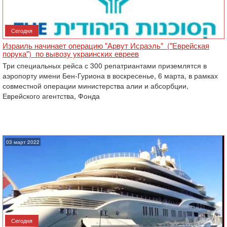
Сегодня
Израиль начинает операцию "Арвут Исраэль" ("Еврейская
порука") по вывозу украинских евреев
Три специальных рейса с 300 репатриантами приземлятся в
аэропорту имени Бен-Гуриона в воскресенье, 6 марта, в рамках
совместной операции министерства алии и абсорбции,
Еврейского агентства, Фонда
03 март 2022
Сегодня