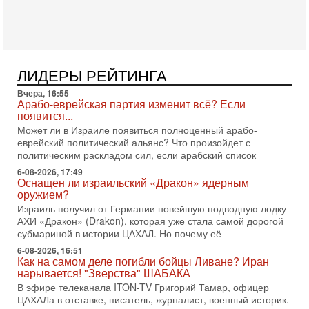
Президент США Дональд Трамп объявил о возобновлении
переговоров с Ираном, но Тегеран пока не подтвердил
готовность к диалогу. По словам американского
2-08-2026, 08:42
Трамп отменил удар по Ирану - НОВОСТИ
ЛИДЕРЫ РЕЙТИНГА
02/08/2026
Президент США Дональд Трамп сегодня заявил об отмене
Вчера, 16:55
подготовленного удара по Ирану после обращений
Арабо-еврейская партия изменит всё? Если
Тегерана и других стран региона. По его словам,
появится...
Может ли в Израиле появиться полноценный арабо-
1-08-2026, 17:50
еврейский политический альянс? Что произойдет с
«Русский голос» Израиля: кто заберет его на этот
политическим раскладом сил, если арабский список
раз?
Голоса русскоязычных репатриантов не раз кардинально
6-08-2026, 17:49
Оснащен ли израильский «Дракон» ядерным
меняли политический ландшафт Израиля. Достаточно
оружием?
вспомнить взлет партии «Исраэль ба-алия», когда
Израиль получил от Германии новейшую подводную лодку
31-07-2026, 17:00
АХИ «Дракон» (Drakon), которая уже стала самой дорогой
Тайны закрытых дверей: о чём на самом деле
субмариной в истории ЦАХАЛ. Но почему её
молчат Трамп и Нетаньяху?
6-08-2026, 16:51
Недавний визит премьер-министра Израиля Биньямина
Как на самом деле погибли бойцы Ливане? Иран
Нетаньяху в США и его встреча с Дональдом Трампом
нарывается! "Зверства" ШАБАКА
оставили больше вопросов, чем ответов. Полная
В эфире телеканала ITON-TV Григорий Тамар, офицер
31-07-2026, 15:18
ЦАХАЛа в отставке, писатель, журналист, военный историк.
Иран готовит покушение на Нетаниягу! Трамп не