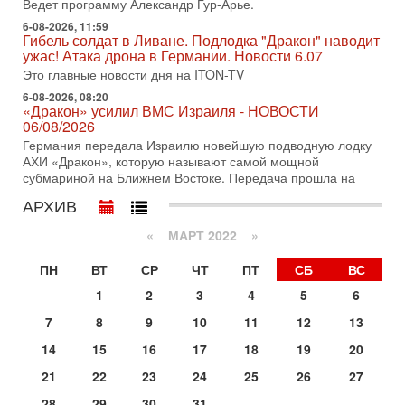
Ведет программу Александр Гур-Арье.
хочет эскалации, но КСИР готовит взрыв!
6-08-2026, 11:59
В эфире телеканала ITON-TV СЕРГЕЙ МИГДАЛЬ, эксперт
Гибель солдат в Ливане. Подлодка "Дракон" наводит
по вопросам безопасности, офицер запаса
ужас! Атака дрона в Германии. Новости 6.07
Международного управления полиции Израиля, автор
Это главные новости дня на ITON-TV
31-07-2026, 09:02
6-08-2026, 08:20
Битва за разоружение ХАМАСа - НОВОСТИ
«Дракон» усилил ВМС Израиля - НОВОСТИ
31/07/2026
06/08/2026
Сегодня президент США Дональд Трамп заявил о
Германия передала Израилю новейшую подводную лодку
достижении исторического соглашения о полном
АХИ «Дракон», которую называют самой мощной
разоружении ХАМАСа и других вооруженных группировок в
субмариной на Ближнем Востоке. Передача прошла на
30-07-2026, 17:59
АРХИВ
Иран доведет Трампа до крайних мер? Разбор и
оценка от военного обозревателя Давида Шарпа
«
МАРТ 2022
»
Ситуация вокруг противостояния Ирана и США накаляется
с каждым днем. Почему Трамп в самый последний момент
ПН
ВТ
СР
ЧТ
ПТ
СБ
ВС
отменил решение о нанесении тяжелых ударов
1
2
3
4
5
6
30-07-2026, 16:54
Покупатель авиакомпании «Аркия» намерен
7
8
9
10
11
12
13
запретить полеты по субботам!
14
15
16
17
18
19
20
Вокруг возможной продажи авиакомпании «Аркия»
разгорается громкий конфликт.
21
22
23
24
25
26
27
30-07-2026, 08:16
28
29
30
31