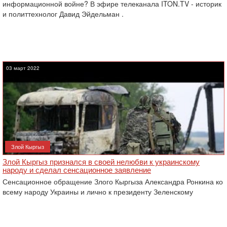
информационной войне? В эфире телеканала ITON.TV - историк
и политтехнолог Давид Эйдельман .
03 март 2022
Злой Кыргыз
Злой Кыргыз признался в своей нелюбви к украинскому
народу и сделал сенсационное заявление
Сенсационное обращение Злого Кыргыза Александра Ронкина ко
всему народу Украины и лично к президенту Зеленскому