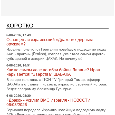
Вчера, 16:55
Арабо-еврейская партия изменит всё? Если
появится...
Может ли в Израиле появиться полноценный арабо-
еврейский политический альянс? Что произойдет с
КОРОТКО
политическим раскладом сил, если арабский список
6-08-2026, 17:49
Оснащен ли израильский «Дракон» ядерным
оружием?
Израиль получил от Германии новейшую подводную лодку
АХИ «Дракон» (Drakon), которая уже стала самой дорогой
субмариной в истории ЦАХАЛ. Но почему её
6-08-2026, 16:51
Как на самом деле погибли бойцы Ливане? Иран
нарывается! "Зверства" ШАБАКА
В эфире телеканала ITON-TV Григорий Тамар, офицер
ЦАХАЛа в отставке, писатель, журналист, военный историк.
Ведет программу Александр Гур-Арье.
6-08-2026, 08:20
«Дракон» усилил ВМС Израиля - НОВОСТИ
06/08/2026
Германия передала Израилю новейшую подводную лодку
АХИ «Дракон», которую называют самой мощной