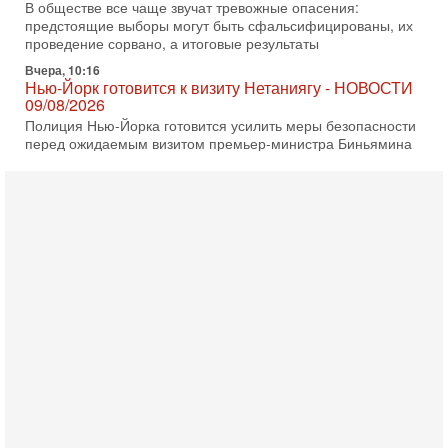
В обществе все чаще звучат тревожные опасения:
предстоящие выборы могут быть сфальсифицированы, их
проведение сорвано, а итоговые результаты
Вчера, 10:16
Нью-Йорк готовится к визиту Нетаниягу - НОВОСТИ
09/08/2026
Полиция Нью-Йорка готовится усилить меры безопасности
перед ожидаемым визитом премьер-министра Биньямина
Нетаниягу на Генассамблею ООН в сентябре. По
8-08-2026, 16:56
Еврейский кандидат в арабской партии — зачем?
Израильская политика может получить неожиданный
поворот: еврейский кандидат — на реальном месте в
списке одной из арабских партий. Причем речь идет
7-08-2026, 16:55
Арабо-еврейская партия изменит всё? Если
появится...
Может ли в Израиле появиться полноценный арабо-
еврейский политический альянс? Что произойдет с
политическим раскладом сил, если арабский список
6-08-2026, 17:49
Оснащен ли израильский «Дракон» ядерным
оружием?