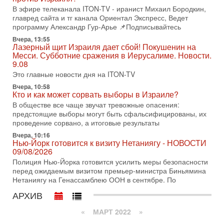
последних союзников. Путин - псих!
В эфире телеканала ITON-TV - иранист Михаил Бородкин,
В эфире ITON-TV доктор Эльдар Намазов , историк,
главред сайта и тг канала Ориентал Экспресс, Ведет
политолог, в прошлом – помощник Президента
программу Александр Гур-Арье 📌Подписывайтесь
Азербайджана Гейдара Алиева . Ведет программу
Вчера, 13:55
Александр
Лазерный щит Израиля дает сбой! Покушенин на
Месси. Субботние сражения в Иерусалиме. Новости.
3-08-2026, 11:09
Выборы в Израиле в опасности?! ШАБАК формирует
9.08
спецотдел
Это главные новости дня на ITON-TV
В этом выпуске мы разбираем одну из самых тревожных
Вчера, 10:58
тем израильской политики. Известно, что израильская
Кто и как может сорвать выборы в Израиле?
Служба общей безопасности (ШАБАК) создала
В обществе все чаще звучат тревожные опасения:
предстоящие выборы могут быть сфальсифицированы, их
3-08-2026, 08:32
Трамп и Иран: последний шанс - НОВОСТИ
проведение сорвано, а итоговые результаты
03/08/2026
Вчера, 10:16
Президент США Дональд Трамп объявил о возобновлении
Нью-Йорк готовится к визиту Нетаниягу - НОВОСТИ
переговоров с Ираном, но Тегеран пока не подтвердил
09/08/2026
готовность к диалогу. По словам американского
Полиция Нью-Йорка готовится усилить меры безопасности
перед ожидаемым визитом премьер-министра Биньямина
2-08-2026, 08:42
Нетаниягу на Генассамблею ООН в сентябре. По
Трамп отменил удар по Ирану - НОВОСТИ
02/08/2026
АРХИВ
Президент США Дональд Трамп сегодня заявил об отмене
подготовленного удара по Ирану после обращений
«
МАРТ 2022
»
Тегерана и других стран региона. По его словам,