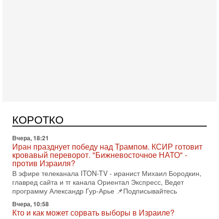
Сегодня, 08:58
Израиль готов к войне с Ираном - НОВОСТИ
10/08/2026
Высокопоставленный представитель израильских сил
безопасности заявил, что Израиль готов самостоятельно
КОРОТКО
продолжить противостояние с Ираном, если США
Вчера, 18:21
Иран празднует победу над Трампом. КСИР готовит
кровавый переворот. "Бижневосточное НАТО" -
против Израиля?
В эфире телеканала ITON-TV - иранист Михаил Бородкин,
главред сайта и тг канала Ориентал Экспресс, Ведет
программу Александр Гур-Арье 📌Подписывайтесь
Вчера, 10:58
Кто и как может сорвать выборы в Израиле?