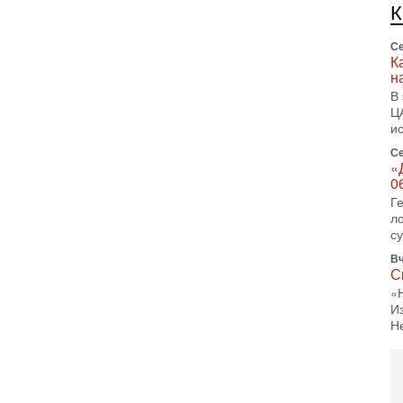
л
д
Се
К
н
В
Ц
и
Се
«
0
Г
л
с
Вч
С
«
И
Н
Вч
Т
0
П