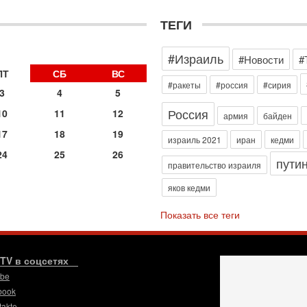
д
р
ТЕГИ
г
30
#Израиль
И
#Новости
#
о
ПТ
СБ
ВС
С
#ракеты
#россия
#сирия
3
4
5
н
п
Россия
10
11
12
армия
байден
т
17
18
19
30
израиль 2021
иран
кедми
П
24
25
26
пути
з
правительство израиля
В
яков кедми
р
30
Показать все теги
Т
3
П
в
.TV в соцсетях
И
ube
29
book
Т
takte