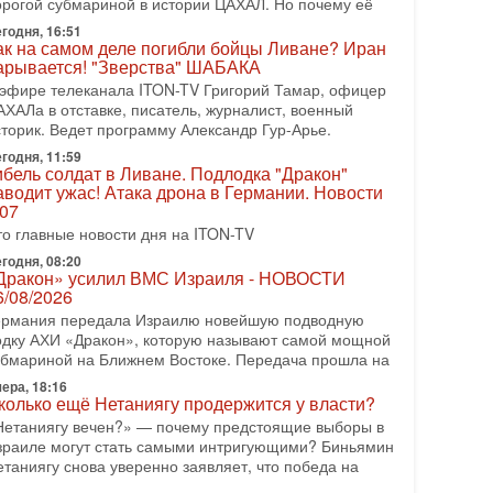
орогой субмариной в истории ЦАХАЛ. Но почему её
08-2026, 17:50
годня, 16:51
Русский голос» Израиля: кто заберет его на этот
ак на самом деле погибли бойцы Ливане? Иран
аз?
арывается! "Зверства" ШАБАКА
олоса русскоязычных репатриантов не раз кардинально
 эфире телеканала ITON-TV Григорий Тамар, офицер
еняли политический ландшафт Израиля. Достаточно
АХАЛа в отставке, писатель, журналист, военный
спомнить взлет партии «Исраэль ба-алия», когда
сторик. Ведет программу Александр Гур-Арье.
годня, 11:59
-07-2026, 17:00
ибель солдат в Ливане. Подлодка "Дракон"
айны закрытых дверей: о чём на самом деле
аводит ужас! Атака дрона в Германии. Новости
олчат Трамп и Нетаньяху?
.07
едавний визит премьер-министра Израиля Биньямина
то главные новости дня на ITON-TV
етаньяху в США и его встреча с Дональдом Трампом
ставили больше вопросов, чем ответов. Полная
годня, 08:20
Дракон» усилил ВМС Израиля - НОВОСТИ
-07-2026, 15:18
6/08/2026
ран готовит покушение на Нетаниягу! Трамп не
ермания передала Израилю новейшую подводную
очет эскалации, но КСИР готовит взрыв!
одку АХИ «Дракон», которую называют самой мощной
 эфире телеканала ITON-TV СЕРГЕЙ МИГДАЛЬ,
убмариной на Ближнем Востоке. Передача прошла на
ксперт по вопросам безопасности, офицер запаса
еждународного управления полиции Израиля, автор
ера, 18:16
колько ещё Нетаниягу продержится у власти?
-07-2026, 09:02
Нетаниягу вечен?» — почему предстоящие выборы в
итва за разоружение ХАМАСа - НОВОСТИ
зраиле могут стать самыми интригующими? Биньямин
1/07/2026
етаниягу снова уверенно заявляет, что победа на
егодня президент США Дональд Трамп заявил о