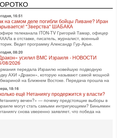
одку АХИ «Дракон» (Drakon), которая уже стала самой
КОРОТКО
орогой субмариной в истории ЦАХАЛ. Но почему её
годня, 16:51
ак на самом деле погибли бойцы Ливане? Иран
арывается! "Зверства" ШАБАКА
 эфире телеканала ITON-TV Григорий Тамар, офицер
АХАЛа в отставке, писатель, журналист, военный
сторик. Ведет программу Александр Гур-Арье.
годня, 08:20
Дракон» усилил ВМС Израиля - НОВОСТИ
6/08/2026
ермания передала Израилю новейшую подводную
одку АХИ «Дракон», которую называют самой мощной
убмариной на Ближнем Востоке. Передача прошла на
ера, 18:16
колько ещё Нетаниягу продержится у власти?
Нетаниягу вечен?» — почему предстоящие выборы в
зраиле могут стать самыми интригующими? Биньямин
етаниягу снова уверенно заявляет, что победа на
ера, 08:51
рамп пригрозил Ирану ударом - НОВОСТИ
5/08/2026
резидент США Дональд Трамп сегодня заявил, что