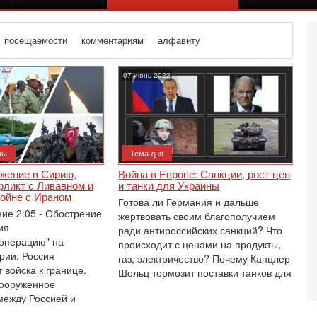
посещаемости
комментариям
алфавиту
07 июнь 2022
вы
Тема дня
ржение в Сирию,
Война в Европе: Санкции, рост цен
фликт с Ливавном и
и танки для Украины
войне с Ираном
Готова ли Германия и дальше
ние 2:05 - Обострение
жертвовать своим благополучием
ия
ради антироссийских санкций? Что
операцию" на
происходит с ценами на продукты,
рии. Россия
газ, электричество? Почему Канцлер
 войска к границе.
Се
Шольц тормозит поставки танков для
О
вооруженное
о
между Россией и
И