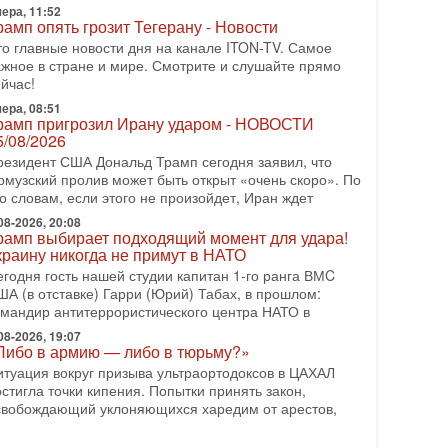
ера, 11:52
еждународного управления полиции Израиля, автор
рамп опять грозит Тегерану - Новости
-07-2026, 09:02
то главные новости дня на канале ITON-TV. Самое
итва за разоружение ХАМАСа - НОВОСТИ
ажное в стране и мире. Смотрите и слушайте прямо
1/07/2026
йчас!
егодня президент США Дональд Трамп заявил о
ера, 08:51
остижении исторического соглашения о полном
рамп пригрозил Ирану ударом - НОВОСТИ
азоружении ХАМАСа и других вооруженных
5/08/2026
руппировок в
резидент США Дональд Трамп сегодня заявил, что
-07-2026, 17:59
рмузский пролив может быть открыт «очень скоро». По
ран доведет Трампа до крайних мер? Разбор и
о словам, если этого не произойдет, Иран ждет
ценка от военного обозревателя Давида Шарпа
08-2026, 20:08
итуация вокруг противостояния Ирана и США
рамп выбирает подходящий момент для удара!
акаляется с каждым днем. Почему Трамп в самый
краину никогда не примут в НАТО
оследний момент отменил решение о нанесении
егодня гость нашей студии капитан 1-го ранга ВМC
яжелых ударов
ША (в отставке) Гарри (Юрий) Табах, в прошлом:
омандир антитеррористического центра НАТО в
-07-2026, 16:54
окупатель авиакомпании «Аркия» намерен
08-2026, 19:07
апретить полеты по субботам!
Либо в армию — либо в тюрьму?»
округ возможной продажи авиакомпании «Аркия»
итуация вокруг призыва ультраортодоксов в ЦАХАЛ
азгорается громкий конфликт.
стигла точки кипения. Попытки принять закон,
свобождающий уклоняющихся харедим от арестов,
-07-2026, 08:16
рамп готовит удар по Ирану - НОВОСТИ