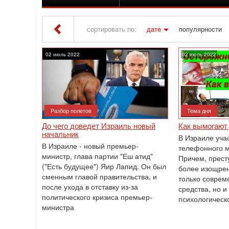
сортировать по:
дате
популярности
Iton TV
» Материалы за 02.07.2022
02 июль 2022
02 июль 2022
Разбор полетов
Тема дня
До чего доведет Израиль новый
Как вымогают 
начальник
В Израиле уча
В Израиле - новый премьер-
телефонного 
министр, глава партии "Еш атид"
Причем, прест
("Есть будущее") Яир Лапид. Он был
более изощрен
сменным главой правительства, и
только соврем
после ухода в отставку из-за
средства, но и
политического кризиса премьер-
психологическ
министра