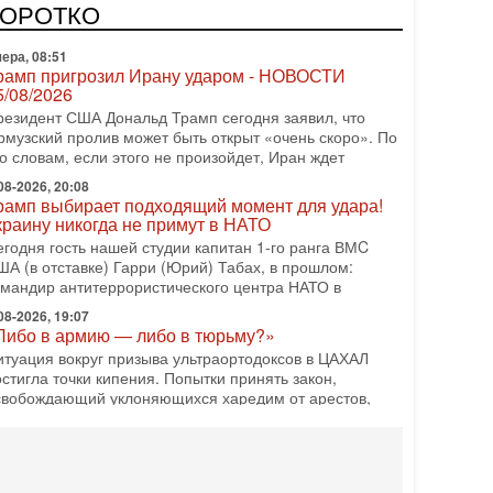
зраиле могут стать самыми интригующими? Биньямин
КОРОТКО
етаниягу снова уверенно заявляет, что победа на
ера, 08:51
рамп пригрозил Ирану ударом - НОВОСТИ
5/08/2026
резидент США Дональд Трамп сегодня заявил, что
рмузский пролив может быть открыт «очень скоро». По
о словам, если этого не произойдет, Иран ждет
08-2026, 20:08
рамп выбирает подходящий момент для удара!
краину никогда не примут в НАТО
егодня гость нашей студии капитан 1-го ранга ВМC
ША (в отставке) Гарри (Юрий) Табах, в прошлом:
омандир антитеррористического центра НАТО в
08-2026, 19:07
Либо в армию — либо в тюрьму?»
итуация вокруг призыва ультраортодоксов в ЦАХАЛ
стигла точки кипения. Попытки принять закон,
свобождающий уклоняющихся харедим от арестов,
08-2026, 17:18
ватит отменять атаки! ЦАХАЛ - не игрушка!
зраиль готов ударить по Ирану!
 эфире телеканала ITON-TV Григорий Тамар, офицер