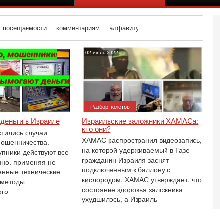
посещаемости
комментариям
алфавиту
02 июль 2022
Разбор полетов
деньги в Израиле
Израильские заложники ХАМАСа:
кто они?
стились случаи
ХАМАС распространил видеозапись,
мошенничества.
на которой удерживаемый в Газе
упники действуют все
гражданин Израиля заснят
но, применяя не
подключенным к баллону с
енные технические
кислородом. ‎ХАМАС утверждает, что
 методы
состояние здоровья заложника
ого
Вч
ухудшилось, а Израиль
С
«