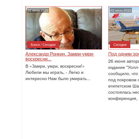
02 июль 2022
02 июль 2022
Блоги / Сегодня
Сегодня
Александр Ронкин. Замри-умри-
Под одним зо
воскресни...
26 июня автор
В «Замри, умри, воскресни!»
издание "Уолл
Любили мы играть, - Легко и
сообщило, что 
интересно Нам было умирать...
под покровом 
египетском Ш
состоялась не
конференция,