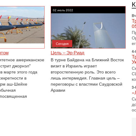
И
Н
02 июль 2022
Вч
Т
0
П
О
ег
Сегодня
4-
нтом
Цель – Эр-Риад
Т
итетное американское
В турне Байдена на Ближний Восток
У
-стрит джорнэл"
визит в Израиль играет
С
в марте этого года
второстепенную роль. Это всего
С
секретности в
лишь интермедия. Главная цель –
к
арм аш-Шейхе
переговоры с властями Саудовской
3-
обычная
Аравии
«
 посвященная
С
до
о
3-
Х
И
В