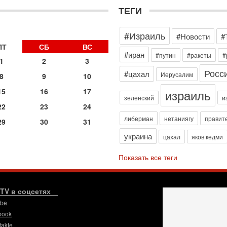
3
ТЕГИ
П
в
И
#Израиль
#Новости
#
29
ПТ
СБ
ВС
Т
#иран
#путин
#ракеты
#
о
1
2
3
В
Росс
#цахал
Иерусалим
8
9
10
д
р
израиль
15
16
17
‎
зеленский
и
22
23
24
29
либерман
нетаниягу
правит
И
29
30
31
п
украина
цахал
яков кедми
В
Ц
Показать все теги
и
29
С
м
.TV в соцсетях
О
ube
мо
book
н
takte