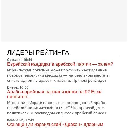
Александр
3-08-2026, 11:09
Выборы в Израиле в опасности?! ШАБАК формирует
спецотдел
В этом выпуске мы разбираем одну из самых тревожных
тем израильской политики. Известно, что израильская
Служба общей безопасности (ШАБАК) создала
3-08-2026, 08:32
Трамп и Иран: последний шанс - НОВОСТИ
ЛИДЕРЫ РЕЙТИНГА
03/08/2026
Президент США Дональд Трамп объявил о возобновлении
Сегодня, 16:56
переговоров с Ираном, но Тегеран пока не подтвердил
Еврейский кандидат в арабской партии — зачем?
готовность к диалогу. По словам американского
Израильская политика может получить неожиданный
поворот: еврейский кандидат — на реальном месте в
2-08-2026, 08:42
списке одной из арабских партий. Причем речь идет
Трамп отменил удар по Ирану - НОВОСТИ
02/08/2026
Вчера, 16:55
Арабо-еврейская партия изменит всё? Если
Президент США Дональд Трамп сегодня заявил об отмене
появится...
подготовленного удара по Ирану после обращений
Тегерана и других стран региона. По его словам,
Может ли в Израиле появиться полноценный арабо-
еврейский политический альянс? Что произойдет с
1-08-2026, 17:50
политическим раскладом сил, если арабский список
«Русский голос» Израиля: кто заберет его на этот
раз?
6-08-2026, 17:49
Оснащен ли израильский «Дракон» ядерным
Голоса русскоязычных репатриантов не раз кардинально