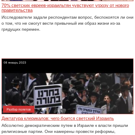
70% светских евреев-израильтян чувствуют угрозу от нового
правительства
Исследователи задали респондентам вопрос, беспокоятся ли они
о том, что не смогут вести привычный им образ жизни из-за
грядущих перемен.
08 январь 2023
Разбор полетов
Диктатура клерикалов: чего боится светский Израиль
Абсолютно демократическим путем в Израиле к власти пришли
религиозные партии. Они намерены провести реформы,