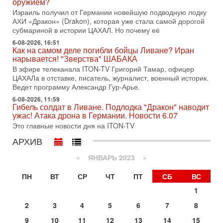
оружием?
меняли политический ландшафт Израиля. Достаточно
Израиль получил от Германии новейшую подводную лодку
вспомнить взлет партии «Исраэль ба-алия», когда
АХИ «Дракон» (Drakon), которая уже стала самой дорогой
31-07-2026, 17:00
субмариной в истории ЦАХАЛ. Но почему её
Тайны закрытых дверей: о чём на самом деле
молчат Трамп и Нетаньяху?
6-08-2026, 16:51
Как на самом деле погибли бойцы Ливане? Иран
Недавний визит премьер-министра Израиля Биньямина
нарывается! "Зверства" ШАБАКА
Нетаньяху в США и его встреча с Дональдом Трампом
В эфире телеканала ITON-TV Григорий Тамар, офицер
оставили больше вопросов, чем ответов. Полная
ЦАХАЛа в отставке, писатель, журналист, военный историк.
31-07-2026, 15:18
Ведет программу Александр Гур-Арье.
Иран готовит покушение на Нетаниягу! Трамп не
6-08-2026, 11:59
хочет эскалации, но КСИР готовит взрыв!
Гибель солдат в Ливане. Подлодка "Дракон" наводит
В эфире телеканала ITON-TV СЕРГЕЙ МИГДАЛЬ, эксперт
ужас! Атака дрона в Германии. Новости 6.07
по вопросам безопасности, офицер запаса
Это главные новости дня на ITON-TV
Международного управления полиции Израиля, автор
АРХИВ
31-07-2026, 09:02
Битва за разоружение ХАМАСа - НОВОСТИ
«
ЯНВАРЬ 2023
»
31/07/2026
Сегодня президент США Дональд Трамп заявил о
ПН
ВТ
СР
ЧТ
ПТ
СБ
ВС
достижении исторического соглашения о полном
разоружении ХАМАСа и других вооруженных группировок в
1
30-07-2026, 17:59
2
3
4
5
6
7
8
Иран доведет Трампа до крайних мер? Разбор и
оценка от военного обозревателя Давида Шарпа
9
10
11
12
13
14
15