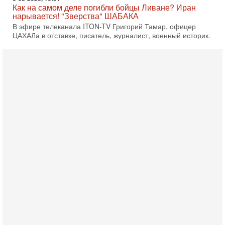
Как на самом деле погибли бойцы Ливане? Иран
нарывается! "Зверства" ШАБАКА
В эфире телеканала ITON-TV Григорий Тамар, офицер
ЦАХАЛа в отставке, писатель, журналист, военный историк.
Ведет программу Александр Гур-Арье.
6-08-2026, 08:20
«Дракон» усилил ВМС Израиля - НОВОСТИ
06/08/2026
Германия передала Израилю новейшую подводную лодку
АХИ «Дракон», которую называют самой мощной
субмариной на Ближнем Востоке. Передача прошла на
5-08-2026, 18:16
Сколько ещё Нетаниягу продержится у власти?
«Нетаниягу вечен?» — почему предстоящие выборы в
Израиле могут стать самыми интригующими? Биньямин
Нетаниягу снова уверенно заявляет, что победа на
5-08-2026, 08:51
Трамп пригрозил Ирану ударом - НОВОСТИ
05/08/2026
Президент США Дональд Трамп сегодня заявил, что
Ормузский пролив может быть открыт «очень скоро». По
его словам, если этого не произойдет, Иран ждет