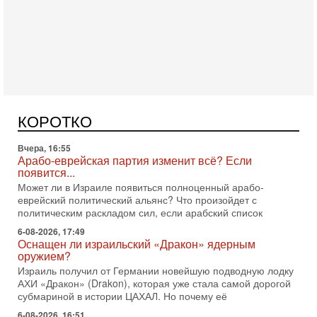
Сегодня, 16:56
Еврейский кандидат в арабской партии — зачем?
Израильская политика может получить неожиданный
поворот: еврейский кандидат — на реальном месте в
КОРОТКО
списке одной из арабских партий. Причем речь идет
Вчера, 16:55
Арабо-еврейская партия изменит всё? Если
появится...
Может ли в Израиле появиться полноценный арабо-
еврейский политический альянс? Что произойдет с
политическим раскладом сил, если арабский список
6-08-2026, 17:49
Оснащен ли израильский «Дракон» ядерным
оружием?
Израиль получил от Германии новейшую подводную лодку
АХИ «Дракон» (Drakon), которая уже стала самой дорогой
субмариной в истории ЦАХАЛ. Но почему её
6-08-2026, 16:51