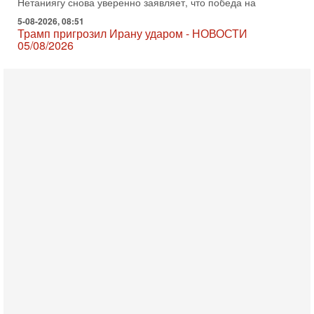
Трамп пригрозил Ирану ударом - НОВОСТИ
05/08/2026
Президент США Дональд Трамп сегодня заявил, что
Ормузский пролив может быть открыт «очень скоро». По
его словам, если этого не произойдет, Иран ждет
4-08-2026, 20:08
Трамп выбирает подходящий момент для удара!
Украину никогда не примут в НАТО
Сегодня гость нашей студии капитан 1-го ранга ВМC США
(в отставке) Гарри (Юрий) Табах, в прошлом: командир
антитеррористического центра НАТО в
3-08-2026, 19:07
«Либо в армию — либо в тюрьму?»
Ситуация вокруг призыва ультраортодоксов в ЦАХАЛ
достигла точки кипения. Попытки принять закон,
освобождающий уклоняющихся харедим от арестов,
3-08-2026, 17:18
Хватит отменять атаки! ЦАХАЛ - не игрушка!
Израиль готов ударить по Ирану!
В эфире телеканала ITON-TV Григорий Тамар, офицер
ЦАХАЛа в отставке, писатель, журналист, военный историк.
Ведет программу Александр Гур-Арье.
3-08-2026, 15:23