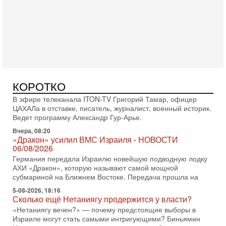
Оснащен ли израильский «Дракон» ядерным
оружием?
Израиль получил от Германии новейшую подводную лодку
АХИ «Дракон» (Drakon), которая уже стала самой дорогой
субмариной в истории ЦАХАЛ. Но почему её
Вчера, 16:51
Как на самом деле погибли бойцы Ливане? Иран
нарывается! "Зверства" ШАБАКА
В эфире телеканала ITON-TV Григорий Тамар, офицер
КОРОТКО
ЦАХАЛа в отставке, писатель, журналист, военный историк.
Ведет программу Александр Гур-Арье.
Вчера, 08:20
«Дракон» усилил ВМС Израиля - НОВОСТИ
06/08/2026
Германия передала Израилю новейшую подводную лодку
АХИ «Дракон», которую называют самой мощной
субмариной на Ближнем Востоке. Передача прошла на
5-08-2026, 18:16
Сколько ещё Нетаниягу продержится у власти?
«Нетаниягу вечен?» — почему предстоящие выборы в
Израиле могут стать самыми интригующими? Биньямин
Нетаниягу снова уверенно заявляет, что победа на
5-08-2026, 08:51