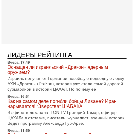
Тегерана и других стран региона. По его словам,
1-08-2026, 17:50
«Русский голос» Израиля: кто заберет его на этот
раз?
Голоса русскоязычных репатриантов не раз кардинально
меняли политический ландшафт Израиля. Достаточно
вспомнить взлет партии «Исраэль ба-алия», когда
31-07-2026, 17:00
Тайны закрытых дверей: о чём на самом деле
ЛИДЕРЫ РЕЙТИНГА
молчат Трамп и Нетаньяху?
Вчера, 17:49
Недавний визит премьер-министра Израиля Биньямина
Оснащен ли израильский «Дракон» ядерным
Нетаньяху в США и его встреча с Дональдом Трампом
оружием?
оставили больше вопросов, чем ответов. Полная
Израиль получил от Германии новейшую подводную лодку
31-07-2026, 15:18
АХИ «Дракон» (Drakon), которая уже стала самой дорогой
Иран готовит покушение на Нетаниягу! Трамп не
субмариной в истории ЦАХАЛ. Но почему её
хочет эскалации, но КСИР готовит взрыв!
Вчера, 16:51
В эфире телеканала ITON-TV СЕРГЕЙ МИГДАЛЬ, эксперт
Как на самом деле погибли бойцы Ливане? Иран
по вопросам безопасности, офицер запаса
нарывается! "Зверства" ШАБАКА
Международного управления полиции Израиля, автор
В эфире телеканала ITON-TV Григорий Тамар, офицер
ЦАХАЛа в отставке, писатель, журналист, военный историк.
31-07-2026, 09:02
Битва за разоружение ХАМАСа - НОВОСТИ
Ведет программу Александр Гур-Арье.
31/07/2026
Вчера, 11:59