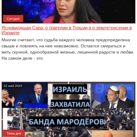
Сегодня
Ясновидящая Сара: о трагедии в Турции и о землетрясении в
Израиле
Многие считают, что судьба каждого человека предопределена
свыше и повлиять на нее невозможно. Остается смириться и
жить скучной, однообразной жизнью, лишенной радости и любви.
На самом деле - это
22 май 2023
Тема дня