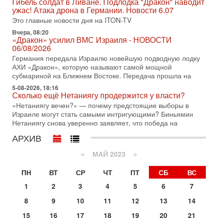
Сегодня президент США Дональд Трамп заявил о
Гибель солдат в Ливане. Подлодка "Дракон" наводит
достижении исторического соглашения о полном
ужас! Атака дрона в Германии. Новости 6.07
разоружении ХАМАСа и других вооруженных группировок в
Это главные новости дня на ITON-TV
30-07-2026, 17:59
Вчера, 08:20
Иран доведет Трампа до крайних мер? Разбор и
«Дракон» усилил ВМС Израиля - НОВОСТИ
оценка от военного обозревателя Давида Шарпа
06/08/2026
Ситуация вокруг противостояния Ирана и США накаляется
Германия передала Израилю новейшую подводную лодку
с каждым днем. Почему Трамп в самый последний момент
АХИ «Дракон», которую называют самой мощной
отменил решение о нанесении тяжелых ударов
субмариной на Ближнем Востоке. Передача прошла на
5-08-2026, 18:16
30-07-2026, 16:54
Сколько ещё Нетаниягу продержится у власти?
Покупатель авиакомпании «Аркия» намерен
запретить полеты по субботам!
«Нетаниягу вечен?» — почему предстоящие выборы в
Израиле могут стать самыми интригующими? Биньямин
Вокруг возможной продажи авиакомпании «Аркия»
Нетаниягу снова уверенно заявляет, что победа на
разгорается громкий конфликт.
АРХИВ
30-07-2026, 08:16
Трамп готовит удар по Ирану - НОВОСТИ 30/07/2026
«
МАЙ 2023
»
Президент США Дональд Трамп сегодня рассматривает
возможность масштабной военной операции против Ирана
ПН
ВТ
СР
ЧТ
ПТ
СБ
ВС
после ракетной атаки на американскую базу в
1
2
3
4
5
6
7
29-07-2026, 18:28
Трамп взбешен атакой на базы! Иран играет с огнем.
8
9
10
11
12
13
14
Израиль меняет курс
В эфире телеканала ITON-TV политолог Цви Маген,
15
16
17
18
19
20
21