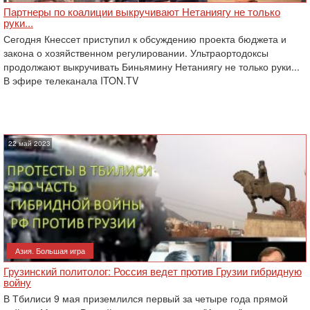
Партнеры по коалиции выкручивают Нетаниягу не только
руки...
Сегодня Кнессет приступил к обсуждению проекта бюджета и
закона о хозяйственном регулировании. Ультраортодоксы
продолжают выкручивать Биньямину Нетаниягу не только руки...
В эфире телеканала ITON.TV
22 май 2023
Азия. Большая игра
Грузинский политолог: Россия ведет против Грузии гибридную
войну
В Тбилиси 9 мая приземлился первый за четыре года прямой