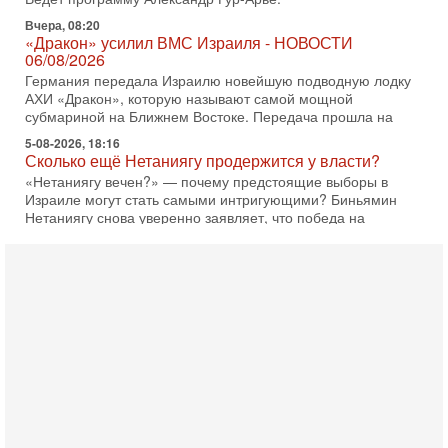
Вчера, 08:20
«Дракон» усилил ВМС Израиля - НОВОСТИ
06/08/2026
Германия передала Израилю новейшую подводную лодку
АХИ «Дракон», которую называют самой мощной
субмариной на Ближнем Востоке. Передача прошла на
5-08-2026, 18:16
Сколько ещё Нетаниягу продержится у власти?
«Нетаниягу вечен?» — почему предстоящие выборы в
Израиле могут стать самыми интригующими? Биньямин
Нетаниягу снова уверенно заявляет, что победа на
5-08-2026, 08:51
Трамп пригрозил Ирану ударом - НОВОСТИ
05/08/2026
Президент США Дональд Трамп сегодня заявил, что
Ормузский пролив может быть открыт «очень скоро». По
его словам, если этого не произойдет, Иран ждет
4-08-2026, 20:08
Трамп выбирает подходящий момент для удара!
Украину никогда не примут в НАТО
Сегодня гость нашей студии капитан 1-го ранга ВМC США
(в отставке) Гарри (Юрий) Табах, в прошлом: командир