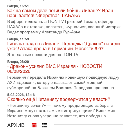
Недавний визит премьер-министра Израиля Биньямина
Вчера, 16:51
Как на самом деле погибли бойцы Ливане? Иран
Нетаньяху в США и его встреча с Дональдом Трампом
нарывается! "Зверства" ШАБАКА
оставили больше вопросов, чем ответов. Полная
В эфире телеканала ITON-TV Григорий Тамар, офицер
31-07-2026, 15:18
ЦАХАЛа в отставке, писатель, журналист, военный историк.
Иран готовит покушение на Нетаниягу! Трамп не
Ведет программу Александр Гур-Арье.
хочет эскалации, но КСИР готовит взрыв!
Вчера, 11:59
В эфире телеканала ITON-TV СЕРГЕЙ МИГДАЛЬ, эксперт
Гибель солдат в Ливане. Подлодка "Дракон" наводит
по вопросам безопасности, офицер запаса
ужас! Атака дрона в Германии. Новости 6.07
Международного управления полиции Израиля, автор
Это главные новости дня на ITON-TV
31-07-2026, 09:02
Вчера, 08:20
Битва за разоружение ХАМАСа - НОВОСТИ
«Дракон» усилил ВМС Израиля - НОВОСТИ
31/07/2026
06/08/2026
Сегодня президент США Дональд Трамп заявил о
Германия передала Израилю новейшую подводную лодку
достижении исторического соглашения о полном
АХИ «Дракон», которую называют самой мощной
разоружении ХАМАСа и других вооруженных группировок в
субмариной на Ближнем Востоке. Передача прошла на
30-07-2026, 17:59
5-08-2026, 18:16
Иран доведет Трампа до крайних мер? Разбор и
Сколько ещё Нетаниягу продержится у власти?
оценка от военного обозревателя Давида Шарпа
«Нетаниягу вечен?» — почему предстоящие выборы в
Ситуация вокруг противостояния Ирана и США накаляется
Израиле могут стать самыми интригующими? Биньямин
с каждым днем. Почему Трамп в самый последний момент
Нетаниягу снова уверенно заявляет, что победа на
отменил решение о нанесении тяжелых ударов
АРХИВ
30-07-2026, 16:54