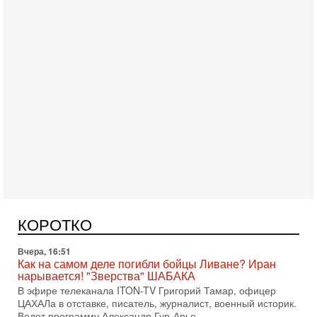
Вчера, 17:49
Оснащен ли израильский «Дракон» ядерным
оружием?
Израиль получил от Германии новейшую подводную лодку
АХИ «Дракон» (Drakon), которая уже стала самой дорогой
КОРОТКО
субмариной в истории ЦАХАЛ. Но почему её
Вчера, 16:51
Как на самом деле погибли бойцы Ливане? Иран
нарывается! "Зверства" ШАБАКА
В эфире телеканала ITON-TV Григорий Тамар, офицер
ЦАХАЛа в отставке, писатель, журналист, военный историк.
Ведет программу Александр Гур-Арье.