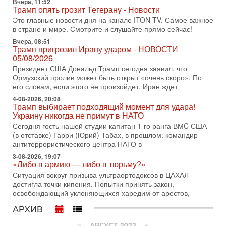
Вчера, 11:52
оценка от военного обозревателя Давида Шарпа
Трамп опять грозит Тегерану - Новости
Ситуация вокруг противостояния Ирана и США накаляется
Это главные новости дня на канале ITON-TV. Самое важное
с каждым днем. Почему Трамп в самый последний момент
в стране и мире. Смотрите и слушайте прямо сейчас!
отменил решение о нанесении тяжелых ударов
Вчера, 08:51
Трамп пригрозил Ирану ударом - НОВОСТИ
30-07-2026, 16:54
05/08/2026
Покупатель авиакомпании «Аркия» намерен
запретить полеты по субботам!
Президент США Дональд Трамп сегодня заявил, что
Вокруг возможной продажи авиакомпании «Аркия»
Ормузский пролив может быть открыт «очень скоро». По
разгорается громкий конфликт.
его словам, если этого не произойдет, Иран ждет
4-08-2026, 20:08
30-07-2026, 08:16
Трамп выбирает подходящий момент для удара!
Трамп готовит удар по Ирану - НОВОСТИ 30/07/2026
Украину никогда не примут в НАТО
Президент США Дональд Трамп сегодня рассматривает
Сегодня гость нашей студии капитан 1-го ранга ВМC США
возможность масштабной военной операции против Ирана
(в отставке) Гарри (Юрий) Табах, в прошлом: командир
после ракетной атаки на американскую базу в
антитеррористического центра НАТО в
29-07-2026, 18:28
3-08-2026, 19:07
Трамп взбешен атакой на базы! Иран играет с огнем.
«Либо в армию — либо в тюрьму?»
Израиль меняет курс
Ситуация вокруг призыва ультраортодоксов в ЦАХАЛ
В эфире телеканала ITON-TV политолог Цви Маген,
достигла точки кипения. Попытки принять закон,
дипломат, в прошлом - старший офицер военной разведки
освобождающий уклоняющихся харедим от арестов,
АМАН, глава спецслужбы "Натив", ‎Чрезвычайный и
АРХИВ
29-07-2026, 15:31
Иран готовит наземное вторжение. Израиль
«
АВГУСТ 2023
»