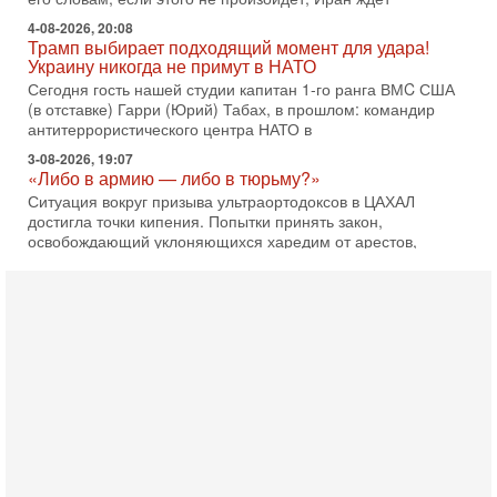
4-08-2026, 20:08
Трамп выбирает подходящий момент для удара!
Украину никогда не примут в НАТО
Сегодня гость нашей студии капитан 1-го ранга ВМC США
(в отставке) Гарри (Юрий) Табах, в прошлом: командир
антитеррористического центра НАТО в
3-08-2026, 19:07
«Либо в армию — либо в тюрьму?»
Ситуация вокруг призыва ультраортодоксов в ЦАХАЛ
достигла точки кипения. Попытки принять закон,
освобождающий уклоняющихся харедим от арестов,
3-08-2026, 17:18
Хватит отменять атаки! ЦАХАЛ - не игрушка!
Израиль готов ударить по Ирану!
В эфире телеканала ITON-TV Григорий Тамар, офицер
ЦАХАЛа в отставке, писатель, журналист, военный историк.
Ведет программу Александр Гур-Арье.
3-08-2026, 15:23
Иран задыхается. КСИР готовит удар! Россия теряет
последних союзников. Путин - псих!
В эфире ITON-TV доктор Эльдар Намазов , историк,
политолог, в прошлом – помощник Президента