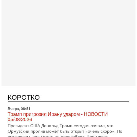
Вчера, 18:16
Сколько ещё Нетаниягу продержится у власти?
«Нетаниягу вечен?» — почему предстоящие выборы в
Израиле могут стать самыми интригующими? Биньямин
КОРОТКО
Нетаниягу снова уверенно заявляет, что победа на
Вчера, 08:51
Трамп пригрозил Ирану ударом - НОВОСТИ
05/08/2026
Президент США Дональд Трамп сегодня заявил, что
Ормузский пролив может быть открыт «очень скоро». По
его словам, если этого не произойдет, Иран ждет