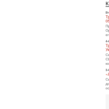
И
Н
Вч
Т
0
П
О
ег
4-
Т
У
С
С
к
3-
«
С
до
о
3-
Х
И
В