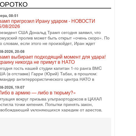
зраиле могут стать самыми интригующими? Биньямин
КОРОТКО
етаниягу снова уверенно заявляет, что победа на
ера, 08:51
рамп пригрозил Ирану ударом - НОВОСТИ
5/08/2026
резидент США Дональд Трамп сегодня заявил, что
рмузский пролив может быть открыт «очень скоро». По
о словам, если этого не произойдет, Иран ждет
08-2026, 20:08
рамп выбирает подходящий момент для удара!
краину никогда не примут в НАТО
егодня гость нашей студии капитан 1-го ранга ВМC
ША (в отставке) Гарри (Юрий) Табах, в прошлом:
омандир антитеррористического центра НАТО в
08-2026, 19:07
Либо в армию — либо в тюрьму?»
итуация вокруг призыва ультраортодоксов в ЦАХАЛ
стигла точки кипения. Попытки принять закон,
свобождающий уклоняющихся харедим от арестов,
08-2026, 17:18
ватит отменять атаки! ЦАХАЛ - не игрушка!
зраиль готов ударить по Ирану!
 эфире телеканала ITON-TV Григорий Тамар, офицер