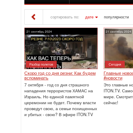
сортировать по:
дате
популярности
Iton TV
» Материалы за 21.09.2024
21 сентябрь 2024
21 сентябрь 2024
Разбор полетов
Сегодня
Скоро год со дня резни: Как будем
Главные новос
вспоминать
#новости
7 октября - год со дня страшного
Это главные н
нападения террористов ХАМАС на
ITON.TV. Само
Израиль. Но единой памятной
мире. Смотрит
церемонии не будет. Почему власти
сейчас!
проведут свою, а семьи похищенных
и убитых - свою? В эфире ITON.TV