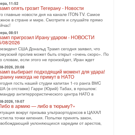
ера, 11:52
еждународного управления полиции Израиля, автор
рамп опять грозит Тегерану - Новости
-07-2026, 09:02
то главные новости дня на канале ITON-TV. Самое
итва за разоружение ХАМАСа - НОВОСТИ
ажное в стране и мире. Смотрите и слушайте прямо
1/07/2026
йчас!
егодня президент США Дональд Трамп заявил о
ера, 08:51
остижении исторического соглашения о полном
рамп пригрозил Ирану ударом - НОВОСТИ
азоружении ХАМАСа и других вооруженных
5/08/2026
руппировок в
резидент США Дональд Трамп сегодня заявил, что
-07-2026, 17:59
рмузский пролив может быть открыт «очень скоро». По
ран доведет Трампа до крайних мер? Разбор и
о словам, если этого не произойдет, Иран ждет
ценка от военного обозревателя Давида Шарпа
08-2026, 20:08
итуация вокруг противостояния Ирана и США
рамп выбирает подходящий момент для удара!
акаляется с каждым днем. Почему Трамп в самый
краину никогда не примут в НАТО
оследний момент отменил решение о нанесении
егодня гость нашей студии капитан 1-го ранга ВМC
яжелых ударов
ША (в отставке) Гарри (Юрий) Табах, в прошлом:
омандир антитеррористического центра НАТО в
-07-2026, 16:54
окупатель авиакомпании «Аркия» намерен
08-2026, 19:07
апретить полеты по субботам!
Либо в армию — либо в тюрьму?»
округ возможной продажи авиакомпании «Аркия»
итуация вокруг призыва ультраортодоксов в ЦАХАЛ
азгорается громкий конфликт.
стигла точки кипения. Попытки принять закон,
свобождающий уклоняющихся харедим от арестов,
-07-2026, 08:16
рамп готовит удар по Ирану - НОВОСТИ