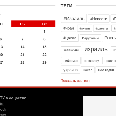
3
ТЕГИ
П
в
»
И
#Израиль
#Новости
#
29
ПТ
СБ
ВС
Т
#иран
#путин
#ракеты
#
о
1
В
Росс
#цахал
Иерусалим
6
7
8
д
р
израиль
13
14
15
‎
зеленский
и
20
21
22
29
либерман
нетаниягу
правит
И
27
28
29
п
украина
цахал
яков кедми
В
Ц
Показать все теги
и
29
С
м
.TV в соцсетях
О
ube
мо
book
н
takte