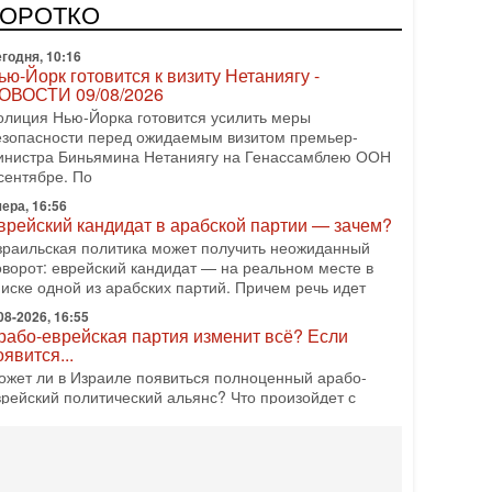
редстоящие выборы могут быть сфальсифицированы,
КОРОТКО
х проведение сорвано, а итоговые результаты
годня, 10:16
ью-Йорк готовится к визиту Нетаниягу -
ОВОСТИ 09/08/2026
олиция Нью-Йорка готовится усилить меры
езопасности перед ожидаемым визитом премьер-
инистра Биньямина Нетаниягу на Генассамблею ООН
сентябре. По
ера, 16:56
врейский кандидат в арабской партии — зачем?
зраильская политика может получить неожиданный
оворот: еврейский кандидат — на реальном месте в
писке одной из арабских партий. Причем речь идет
08-2026, 16:55
рабо-еврейская партия изменит всё? Если
оявится...
ожет ли в Израиле появиться полноценный арабо-
врейский политический альянс? Что произойдет с
олитическим раскладом сил, если арабский список
08-2026, 17:49
снащен ли израильский «Дракон» ядерным
ружием?