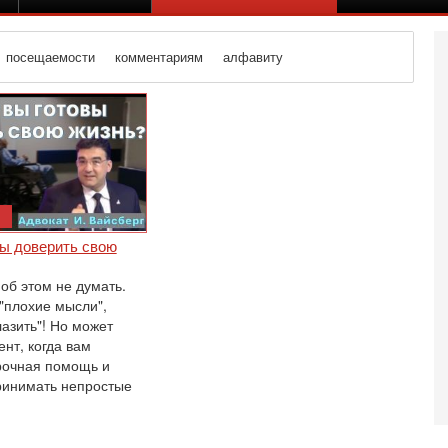
посещаемости
комментариям
алфавиту
вы доверить свою
об этом не думать.
 "плохие мысли",
лазить"! Но может
нт, когда вам
рочная помощь и
ринимать непростые
Се
К
В