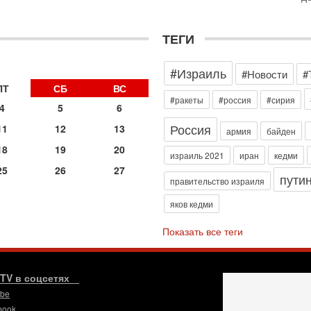
о
с
1-
ТЕГИ
«
р
#Израиль
Г
#Новости
#
м
ПТ
СБ
ВС
в
#ракеты
#россия
#сирия
4
5
6
31
Россия
Т
11
12
13
армия
байден
м
18
19
20
Н
израиль 2021
иран
кедми
Н
25
26
27
пути
о
правительство израиля
31
яков кедми
И
х
Показать все теги
В
э
М
.TV в соцсетях
31
Б
ube
3
book