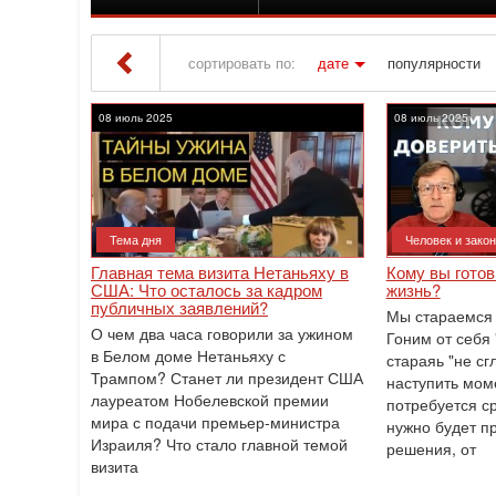
сортировать по:
дате
популярности
Iton TV
» Материалы за 08.07.2025
08 июль 2025
08 июль 2025
Тема дня
Человек и закон
Главная тема визита Нетаньяху в
Кому вы гото
США: Что осталось за кадром
жизнь?
публичных заявлений?
Мы стараемся 
О чем два часа говорили за ужином
Гоним от себя
в Белом доме Нетаньяху с
стараяь "не сг
Трампом? Станет ли президент США
наступить моме
лауреатом Нобелевской премии
потребуется с
мира с подачи премьер-министра
нужно будет п
Израиля? Что стало главной темой
решения, от
визита