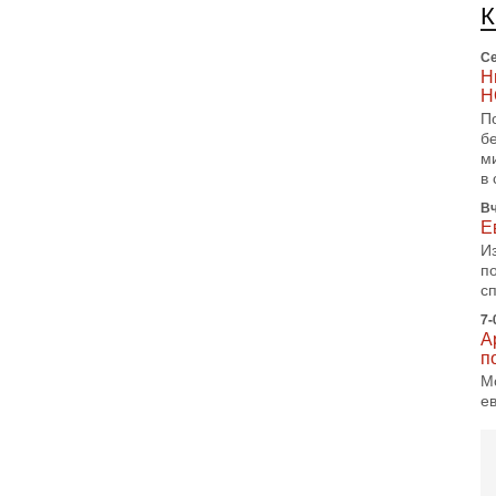
п
и
Се
Н
Н
П
б
м
в 
Вч
Е
И
п
с
7-
А
п
М
е
п
6-
О
о