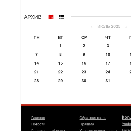
АРХИВ
«
ИЮЛЬ 2025
»
ПН
ВТ
СР
ЧТ
1
2
3
7
8
9
10
14
15
16
17
21
22
23
24
28
29
30
31
Iton
Главная
Обратная связь
Yout
Новости
Правила
Face
Расширенный поиск
Условия использования