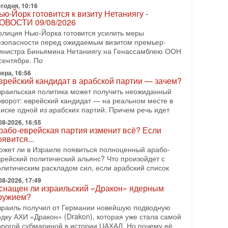
еряет последних союзников. Путин - псих!
годня, 10:16
ью-Йорк готовится к визиту Нетаниягу -
 эфире ITON-TV доктор Эльдар Намазов , историк,
ОВОСТИ 09/08/2026
олитолог, в прошлом – помощник Президента
зербайджана Гейдара Алиева . Ведет программу
олиция Нью-Йорка готовится усилить меры
лександр
езопасности перед ожидаемым визитом премьер-
инистра Биньямина Нетаниягу на Генассамблею ООН
08-2026, 11:09
сентябре. По
ыборы в Израиле в опасности?! ШАБАК
ормирует спецотдел
ера, 16:56
врейский кандидат в арабской партии — зачем?
 этом выпуске мы разбираем одну из самых тревожных
зраильская политика может получить неожиданный
м израильской политики. Известно, что израильская
оворот: еврейский кандидат — на реальном месте в
лужба общей безопасности (ШАБАК) создала
писке одной из арабских партий. Причем речь идет
08-2026, 08:32
08-2026, 16:55
рамп и Иран: последний шанс - НОВОСТИ
рабо-еврейская партия изменит всё? Если
3/08/2026
оявится...
резидент США Дональд Трамп объявил о
ожет ли в Израиле появиться полноценный арабо-
озобновлении переговоров с Ираном, но Тегеран пока
врейский политический альянс? Что произойдет с
 подтвердил готовность к диалогу. По словам
олитическим раскладом сил, если арабский список
мериканского
08-2026, 17:49
08-2026, 08:42
снащен ли израильский «Дракон» ядерным
рамп отменил удар по Ирану - НОВОСТИ
ружием?
2/08/2026
зраиль получил от Германии новейшую подводную
резидент США Дональд Трамп сегодня заявил об
одку АХИ «Дракон» (Drakon), которая уже стала самой
тмене подготовленного удара по Ирану после
орогой субмариной в истории ЦАХАЛ. Но почему её