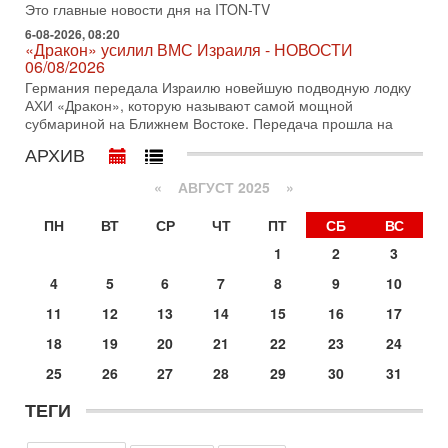
Это главные новости дня на ITON-TV
31-07-2026, 09:02
6-08-2026, 08:20
Битва за разоружение ХАМАСа - НОВОСТИ
«Дракон» усилил ВМС Израиля - НОВОСТИ
31/07/2026
06/08/2026
Сегодня президент США Дональд Трамп заявил о
Германия передала Израилю новейшую подводную лодку
достижении исторического соглашения о полном
АХИ «Дракон», которую называют самой мощной
разоружении ХАМАСа и других вооруженных группировок в
субмариной на Ближнем Востоке. Передача прошла на
30-07-2026, 17:59
АРХИВ
Иран доведет Трампа до крайних мер? Разбор и
оценка от военного обозревателя Давида Шарпа
«
АВГУСТ 2025
»
Ситуация вокруг противостояния Ирана и США накаляется
с каждым днем. Почему Трамп в самый последний момент
ПН
ВТ
СР
ЧТ
ПТ
СБ
ВС
отменил решение о нанесении тяжелых ударов
1
2
3
30-07-2026, 16:54
Покупатель авиакомпании «Аркия» намерен
4
5
6
7
8
9
10
запретить полеты по субботам!
11
12
13
14
15
16
17
Вокруг возможной продажи авиакомпании «Аркия»
разгорается громкий конфликт.
18
19
20
21
22
23
24
30-07-2026, 08:16
25
26
27
28
29
30
31
Трамп готовит удар по Ирану - НОВОСТИ 30/07/2026
Президент США Дональд Трамп сегодня рассматривает
ТЕГИ
возможность масштабной военной операции против Ирана
после ракетной атаки на американскую базу в