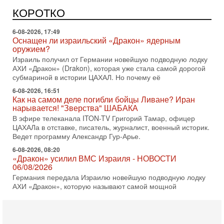
Может ли в Израиле появиться полноценный арабо-
еврейский политический альянс? Что произойдет с
КОРОТКО
политическим раскладом сил, если арабский список
6-08-2026, 17:49
Оснащен ли израильский «Дракон» ядерным
оружием?
Израиль получил от Германии новейшую подводную лодку
АХИ «Дракон» (Drakon), которая уже стала самой дорогой
субмариной в истории ЦАХАЛ. Но почему её
6-08-2026, 16:51
Как на самом деле погибли бойцы Ливане? Иран
нарывается! "Зверства" ШАБАКА
В эфире телеканала ITON-TV Григорий Тамар, офицер
ЦАХАЛа в отставке, писатель, журналист, военный историк.
Ведет программу Александр Гур-Арье.
6-08-2026, 08:20
«Дракон» усилил ВМС Израиля - НОВОСТИ
06/08/2026
Германия передала Израилю новейшую подводную лодку
АХИ «Дракон», которую называют самой мощной
субмариной на Ближнем Востоке. Передача прошла на
5-08-2026, 18:16
Сколько ещё Нетаниягу продержится у власти?