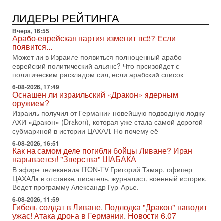
2-08-2026, 08:42
Трамп отменил удар по Ирану - НОВОСТИ
ЛИДЕРЫ РЕЙТИНГА
02/08/2026
Президент США Дональд Трамп сегодня заявил об отмене
Вчера, 16:55
подготовленного удара по Ирану после обращений
Арабо-еврейская партия изменит всё? Если
Тегерана и других стран региона. По его словам,
появится...
Может ли в Израиле появиться полноценный арабо-
1-08-2026, 17:50
еврейский политический альянс? Что произойдет с
«Русский голос» Израиля: кто заберет его на этот
политическим раскладом сил, если арабский список
раз?
Голоса русскоязычных репатриантов не раз кардинально
6-08-2026, 17:49
Оснащен ли израильский «Дракон» ядерным
меняли политический ландшафт Израиля. Достаточно
оружием?
вспомнить взлет партии «Исраэль ба-алия», когда
Израиль получил от Германии новейшую подводную лодку
31-07-2026, 17:00
АХИ «Дракон» (Drakon), которая уже стала самой дорогой
Тайны закрытых дверей: о чём на самом деле
субмариной в истории ЦАХАЛ. Но почему её
молчат Трамп и Нетаньяху?
6-08-2026, 16:51
Недавний визит премьер-министра Израиля Биньямина
Как на самом деле погибли бойцы Ливане? Иран
Нетаньяху в США и его встреча с Дональдом Трампом
нарывается! "Зверства" ШАБАКА
оставили больше вопросов, чем ответов. Полная
В эфире телеканала ITON-TV Григорий Тамар, офицер
31-07-2026, 15:18
ЦАХАЛа в отставке, писатель, журналист, военный историк.
Иран готовит покушение на Нетаниягу! Трамп не
Ведет программу Александр Гур-Арье.
хочет эскалации, но КСИР готовит взрыв!
6-08-2026, 11:59
В эфире телеканала ITON-TV СЕРГЕЙ МИГДАЛЬ, эксперт
Гибель солдат в Ливане. Подлодка "Дракон" наводит
по вопросам безопасности, офицер запаса
ужас! Атака дрона в Германии. Новости 6.07
Международного управления полиции Израиля, автор