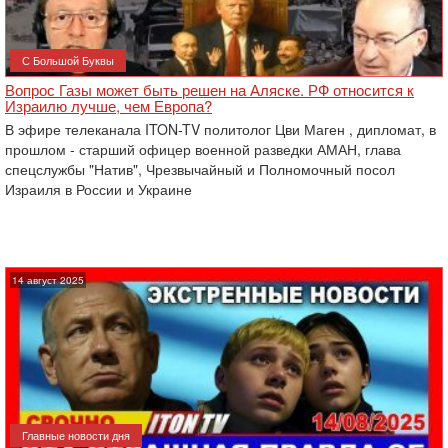
С Большой Буквы
Вопрос Газы может быть решен на Аляске. РФ относится к
Израилю лучше, чем Европа?
В эфире телеканала ITON-TV политолог Цви Маген , дипломат, в
прошлом - старший офицер военной разведки АМАН, глава
спецслужбы "Натив", ‎Чрезвычайный и Полномочный посол
Израиля в России и Украине
14 август 2025
Главные новости дня