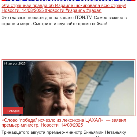
Эта страшнай правда об Израиле шокировала всю страну!
Новости. 14/08/2025 #новости #израиль #цахал
Это главные новости дня на канале ITON.TV. Самое важное в
стране и мире. Смотрите и слушайте прямо сейчас!
14 август 2025
Сегодня
«Слово “победа” исчезло из лексикона ЦАХАЛ», — заявил
премьер-министр. Новости. 14/08/2025
Тринадцатого августа премьер-министр Биньямин Нетаньяху