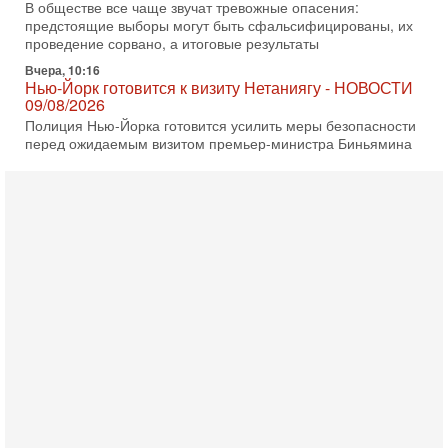
В обществе все чаще звучат тревожные опасения:
предстоящие выборы могут быть сфальсифицированы, их
проведение сорвано, а итоговые результаты
Вчера, 10:16
Нью-Йорк готовится к визиту Нетаниягу - НОВОСТИ
09/08/2026
Полиция Нью-Йорка готовится усилить меры безопасности
перед ожидаемым визитом премьер-министра Биньямина
Нетаниягу на Генассамблею ООН в сентябре. По
8-08-2026, 16:56
Еврейский кандидат в арабской партии — зачем?
Израильская политика может получить неожиданный
поворот: еврейский кандидат — на реальном месте в
списке одной из арабских партий. Причем речь идет
7-08-2026, 16:55
Арабо-еврейская партия изменит всё? Если
появится...
Может ли в Израиле появиться полноценный арабо-
еврейский политический альянс? Что произойдет с
политическим раскладом сил, если арабский список
6-08-2026, 17:49
Оснащен ли израильский «Дракон» ядерным
оружием?