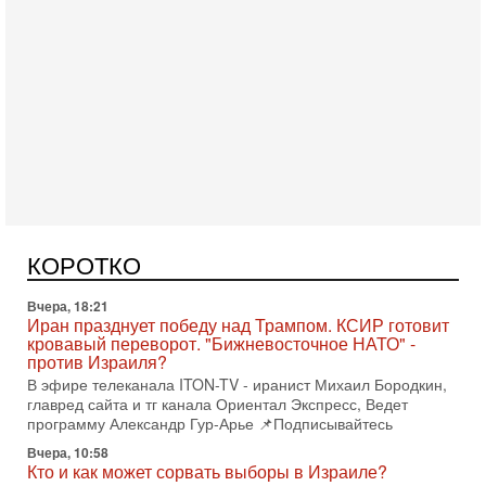
Сегодня, 08:58
Израиль готов к войне с Ираном - НОВОСТИ
10/08/2026
Высокопоставленный представитель израильских сил
безопасности заявил, что Израиль готов самостоятельно
КОРОТКО
продолжить противостояние с Ираном, если США
Вчера, 18:21
Иран празднует победу над Трампом. КСИР готовит
кровавый переворот. "Бижневосточное НАТО" -
против Израиля?
В эфире телеканала ITON-TV - иранист Михаил Бородкин,
главред сайта и тг канала Ориентал Экспресс, Ведет
программу Александр Гур-Арье 📌Подписывайтесь
Вчера, 10:58
Кто и как может сорвать выборы в Израиле?