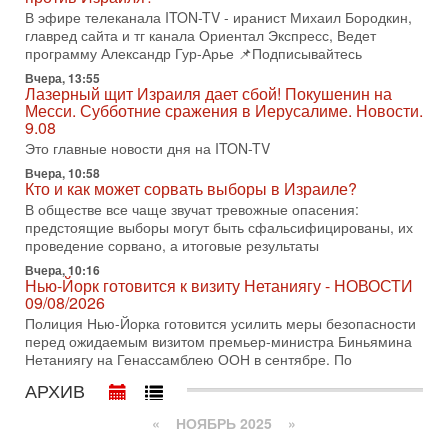
последних союзников. Путин - псих!
В эфире телеканала ITON-TV - иранист Михаил Бородкин,
В эфире ITON-TV доктор Эльдар Намазов , историк,
главред сайта и тг канала Ориентал Экспресс, Ведет
политолог, в прошлом – помощник Президента
программу Александр Гур-Арье 📌Подписывайтесь
Азербайджана Гейдара Алиева . Ведет программу
Вчера, 13:55
Александр
Лазерный щит Израиля дает сбой! Покушенин на
Месси. Субботние сражения в Иерусалиме. Новости.
3-08-2026, 11:09
Выборы в Израиле в опасности?! ШАБАК формирует
9.08
спецотдел
Это главные новости дня на ITON-TV
В этом выпуске мы разбираем одну из самых тревожных
Вчера, 10:58
тем израильской политики. Известно, что израильская
Кто и как может сорвать выборы в Израиле?
Служба общей безопасности (ШАБАК) создала
В обществе все чаще звучат тревожные опасения:
предстоящие выборы могут быть сфальсифицированы, их
3-08-2026, 08:32
Трамп и Иран: последний шанс - НОВОСТИ
проведение сорвано, а итоговые результаты
03/08/2026
Вчера, 10:16
Президент США Дональд Трамп объявил о возобновлении
Нью-Йорк готовится к визиту Нетаниягу - НОВОСТИ
переговоров с Ираном, но Тегеран пока не подтвердил
09/08/2026
готовность к диалогу. По словам американского
Полиция Нью-Йорка готовится усилить меры безопасности
перед ожидаемым визитом премьер-министра Биньямина
2-08-2026, 08:42
Нетаниягу на Генассамблею ООН в сентябре. По
Трамп отменил удар по Ирану - НОВОСТИ
02/08/2026
АРХИВ
Президент США Дональд Трамп сегодня заявил об отмене
подготовленного удара по Ирану после обращений
«
НОЯБРЬ 2025
»
Тегерана и других стран региона. По его словам,