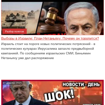
Разбор полетов
Выборы в Израиле: План Нетаньяху. Почему он торопится?
Израиль стоит на пороге новых политических потрясений - в
политических кулуарах Иерусалима запахло предвыборной
кампанией. По сообщениям израильских СМИ, Биньямин
Нетаньяху уже дал распоряжение
27 декабрь 2025