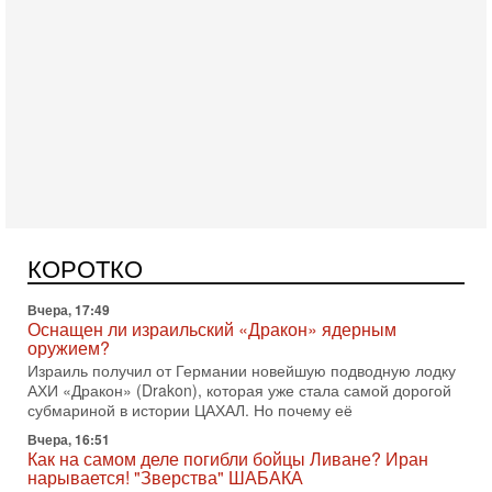
Сегодня, 16:55
Арабо-еврейская партия изменит всё? Если
появится...
Может ли в Израиле появиться полноценный арабо-
еврейский политический альянс? Что произойдет с
КОРОТКО
политическим раскладом сил, если арабский список
Вчера, 17:49
Оснащен ли израильский «Дракон» ядерным
оружием?
Израиль получил от Германии новейшую подводную лодку
АХИ «Дракон» (Drakon), которая уже стала самой дорогой
субмариной в истории ЦАХАЛ. Но почему её
Вчера, 16:51
Как на самом деле погибли бойцы Ливане? Иран
нарывается! "Зверства" ШАБАКА