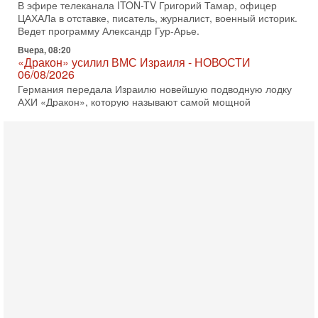
В эфире телеканала ITON-TV Григорий Тамар, офицер
ЦАХАЛа в отставке, писатель, журналист, военный историк.
Ведет программу Александр Гур-Арье.
Вчера, 08:20
«Дракон» усилил ВМС Израиля - НОВОСТИ
06/08/2026
Германия передала Израилю новейшую подводную лодку
АХИ «Дракон», которую называют самой мощной
субмариной на Ближнем Востоке. Передача прошла на
5-08-2026, 18:16
Сколько ещё Нетаниягу продержится у власти?
«Нетаниягу вечен?» — почему предстоящие выборы в
Израиле могут стать самыми интригующими? Биньямин
Нетаниягу снова уверенно заявляет, что победа на
5-08-2026, 08:51
Трамп пригрозил Ирану ударом - НОВОСТИ
05/08/2026
Президент США Дональд Трамп сегодня заявил, что
Ормузский пролив может быть открыт «очень скоро». По
его словам, если этого не произойдет, Иран ждет
4-08-2026, 20:08
Трамп выбирает подходящий момент для удара!
Украину никогда не примут в НАТО