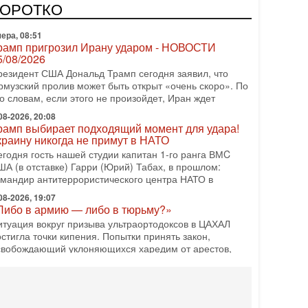
зраиле могут стать самыми интригующими? Биньямин
КОРОТКО
етаниягу снова уверенно заявляет, что победа на
ера, 08:51
рамп пригрозил Ирану ударом - НОВОСТИ
5/08/2026
резидент США Дональд Трамп сегодня заявил, что
рмузский пролив может быть открыт «очень скоро». По
о словам, если этого не произойдет, Иран ждет
08-2026, 20:08
рамп выбирает подходящий момент для удара!
краину никогда не примут в НАТО
егодня гость нашей студии капитан 1-го ранга ВМC
ША (в отставке) Гарри (Юрий) Табах, в прошлом:
омандир антитеррористического центра НАТО в
08-2026, 19:07
Либо в армию — либо в тюрьму?»
итуация вокруг призыва ультраортодоксов в ЦАХАЛ
стигла точки кипения. Попытки принять закон,
свобождающий уклоняющихся харедим от арестов,
08-2026, 17:18
ватит отменять атаки! ЦАХАЛ - не игрушка!
зраиль готов ударить по Ирану!
 эфире телеканала ITON-TV Григорий Тамар, офицер