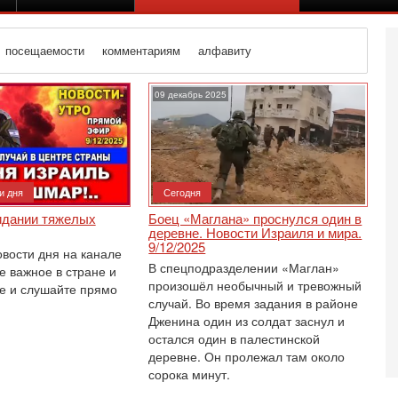
посещаемости
комментариям
алфавиту
09 декабрь 2025
и дня
Сегодня
идании тяжелых
Боец «Маглана» проснулся один в
деревне. Новости Израиля и мира.
9/12/2025
овости дня на канале
В спецподразделении «Маглан»
е важное в стране и
произошёл необычный и тревожный
е и слушайте прямо
случай. Во время задания в районе
Дженина один из солдат заснул и
остался один в палестинской
Вч
деревне. Он пролежал там около
С
сорока минут.
«