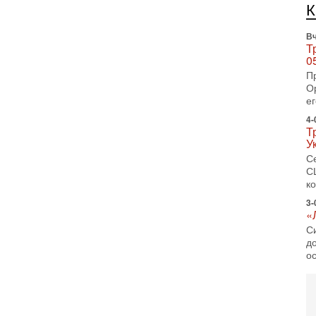
И
Н
Вч
Т
0
П
О
ег
4-
Т
У
С
С
к
3-
«
С
до
о
3-
Х
И
В