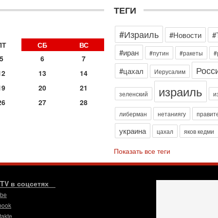
3
ТЕГИ
П
в
И
#Израиль
#Новости
#
29
ПТ
СБ
ВС
Т
#иран
#путин
#ракеты
#
о
5
6
7
В
Росс
#цахал
Иерусалим
12
13
14
д
р
израиль
19
20
21
‎
зеленский
и
26
27
28
29
либерман
нетаниягу
правит
И
п
украина
цахал
яков кедми
В
Ц
Показать все теги
и
29
С
м
.TV в соцсетях
О
ube
мо
book
н
takte