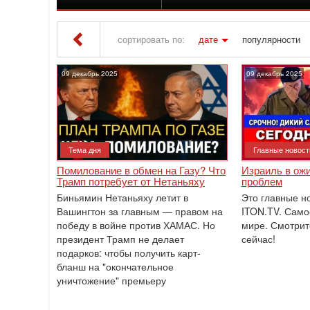
сортировать по:
дате
популярности
Iton TV
» Материалы за 09.12.2025
09 декабрь 2025
09 декабрь 2025
Тема дня
Главные новост
Помилование в обмен на Газу? Что
Израиль в ож
Трамп потребует от Нетаньяху
проблем
Биньямин Нетаньяху летит в
Это главные н
Вашингтон за главным — правом на
ITON.TV. Само
победу в войне против ХАМАС. Но
мире. Смотрит
президент Трамп не делает
сейчас!
подарков: чтобы получить карт-
бланш на "окончательное
уничтожение" премьеру