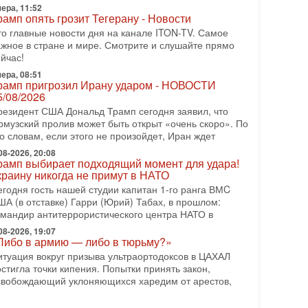
ера, 11:52
еждународного управления полиции Израиля, автор
рамп опять грозит Тегерану - Новости
-07-2026, 09:02
то главные новости дня на канале ITON-TV. Самое
итва за разоружение ХАМАСа - НОВОСТИ
ажное в стране и мире. Смотрите и слушайте прямо
1/07/2026
йчас!
егодня президент США Дональд Трамп заявил о
ера, 08:51
остижении исторического соглашения о полном
рамп пригрозил Ирану ударом - НОВОСТИ
азоружении ХАМАСа и других вооруженных
5/08/2026
руппировок в
резидент США Дональд Трамп сегодня заявил, что
-07-2026, 17:59
рмузский пролив может быть открыт «очень скоро». По
ран доведет Трампа до крайних мер? Разбор и
о словам, если этого не произойдет, Иран ждет
ценка от военного обозревателя Давида Шарпа
08-2026, 20:08
итуация вокруг противостояния Ирана и США
рамп выбирает подходящий момент для удара!
акаляется с каждым днем. Почему Трамп в самый
краину никогда не примут в НАТО
оследний момент отменил решение о нанесении
егодня гость нашей студии капитан 1-го ранга ВМC
яжелых ударов
ША (в отставке) Гарри (Юрий) Табах, в прошлом:
омандир антитеррористического центра НАТО в
-07-2026, 16:54
окупатель авиакомпании «Аркия» намерен
08-2026, 19:07
апретить полеты по субботам!
Либо в армию — либо в тюрьму?»
округ возможной продажи авиакомпании «Аркия»
итуация вокруг призыва ультраортодоксов в ЦАХАЛ
азгорается громкий конфликт.
стигла точки кипения. Попытки принять закон,
свобождающий уклоняющихся харедим от арестов,
-07-2026, 08:16
рамп готовит удар по Ирану - НОВОСТИ