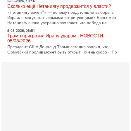
5-08-2026, 18:16
Сколько ещё Нетаниягу продержится у власти?
«Нетаниягу вечен?» — почему предстоящие выборы в
Израиле могут стать самыми интригующими? Биньямин
Нетаниягу снова уверенно заявляет, что победа на
5-08-2026, 08:51
Трамп пригрозил Ирану ударом - НОВОСТИ
05/08/2026
Президент США Дональд Трамп сегодня заявил, что
Ормузский пролив может быть открыт «очень скоро». По
его словам, если этого не произойдет, Иран ждет
4-08-2026, 20:08
Трамп выбирает подходящий момент для удара!
Украину никогда не примут в НАТО
Сегодня гость нашей студии капитан 1-го ранга ВМC США
(в отставке) Гарри (Юрий) Табах, в прошлом: командир
антитеррористического центра НАТО в
3-08-2026, 19:07
«Либо в армию — либо в тюрьму?»
Ситуация вокруг призыва ультраортодоксов в ЦАХАЛ
достигла точки кипения. Попытки принять закон,
освобождающий уклоняющихся харедим от арестов,
3-08-2026, 17:18