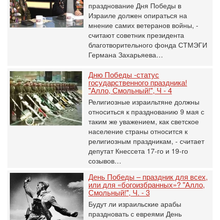
празднование Дня Победы в
Израиле должен опираться на
мнение самих ветеранов войны, -
считают советник президента
благотворительного фонда СТМЭГИ
Германа Захарьяева…
Дню Победы -статус
государственного праздника!
"Алло, Смольный!", Ч - 4
Религиозные израильтяне должны
относиться к празднованию 9 мая с
таким же уважением, как светское
население страны относится к
религиозным праздникам, - считает
депутат Кнессета 17-го и 19-го
созывов…
День Победы – праздник для всех,
или для «богоизбранных»? "Алло,
Смольный!", Ч. - 3
Будут ли израильские арабы
праздновать с евреями День