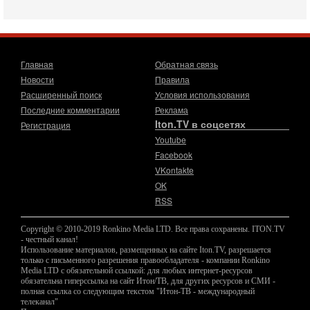
достигла точки кипения. Попытки принять закон,
освобождающий уклоняющихся харедим от арестов,
3-08-2026, 17:18
Хватит отменять атаки! ЦАХАЛ - не игрушка!
Главная
Обратная связь
Израиль готов ударить по Ирану!
Новости
Правила
В эфире телеканала ITON-TV Григорий Тамар, офицер
ЦАХАЛа в отставке, писатель, журналист, военный историк.
Расширенный поиск
Условия использования
Ведет программу Александр Гур-Арье.
Последние комментарии
Реклама
Iton.TV в соцсетях
3-08-2026, 15:23
Регистрация
Иран задыхается. КСИР готовит удар! Россия теряет
Youtube
последних союзников. Путин - псих!
Facebook
В эфире ITON-TV доктор Эльдар Намазов , историк,
VKontakte
политолог, в прошлом – помощник Президента
OK
Азербайджана Гейдара Алиева . Ведет программу
Александр
RSS
3-08-2026, 11:09
Выборы в Израиле в опасности?! ШАБАК формирует
Copyright © 2010-2019 Ronkino Media LTD. Все права сохранены. ITON.TV
спецотдел
- честный канал!
Использование материалов, размещенных на сайте Iton.TV, разрешается
В этом выпуске мы разбираем одну из самых тревожных
только с письменного разрешения правообладателя - компании Ronkino
тем израильской политики. Известно, что израильская
Media LTD с обязательной ссылкой: для любых интернет-ресурсов
Служба общей безопасности (ШАБАК) создала
обязательна гиперссылка на сайт Итон/ТВ, для других ресурсов и СМИ -
полная ссылка со следующим текстом "Итон-ТВ - международный
3-08-2026, 08:32
телеканал"