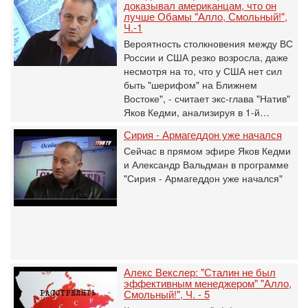
доказывал американцам, что он
лучше Обамы "Алло, Смольный!",
Ч.-1
Вероятность столкновения между ВС
России и США резко возросла, даже
несмотря на то, что у США нет сил
быть "шерифом" на Ближнем
Востоке", - считает экс-глава "Натив"
Яков Кедми, анализируя в 1-й…
Сирия - Армагеддон уже начался
Сейчас в прямом эфире Яков Кедми
и Александр Вальдман в программе
"Сирия - Армагеддон уже начался"
Алекс Векслер: "Сталин не был
эффективным менеджером" "Алло,
Смольный!", Ч. - 5