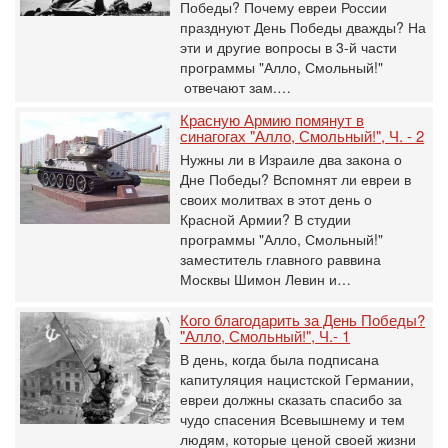
Победы? Почему евреи России
празднуют День Победы дважды? На
эти и другие вопросы в 3-й части
программы "Алло, Смольный!"
отвечают зам.…
Красную Армию помянут в
синагогах "Алло, Смольный!", Ч. - 2
Нужны ли в Израиле два закона о
Дне Победы? Вспомнят ли евреи в
своих молитвах в этот день о
Красной Армии? В студии
программы "Алло, Смольный!"
заместитель главного раввина
Москвы Шимон Левин и…
Кого благодарить за День Победы?
"Алло, Смольный!", Ч.- 1
В день, когда была подписана
капитуляция нацистской Германии,
евреи должны сказать спасибо за
чудо спасения Всевышнему и тем
людям, которые ценой своей жизни