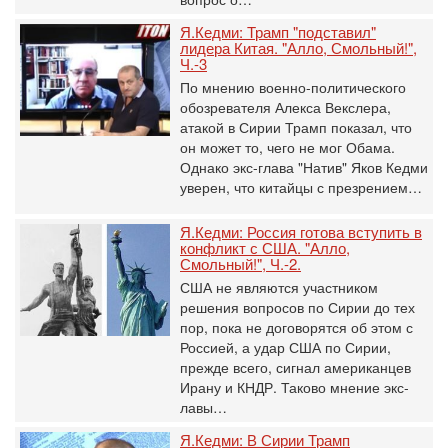
Я.Кедми: Трамп "подставил"
лидера Китая. "Алло, Смольный!",
Ч.-3
По мнению военно-политического
обозревателя Алекса Векслера,
атакой в Сирии Трамп показал, что
он может то, чего не мог Обама.
Однако экс-глава "Натив" Яков Кедми
уверен, что китайцы с презрением…
Я.Кедми: Россия готова вступить в
конфликт с США. "Алло,
Смольный!", Ч.-2.
США не являются участником
решения вопросов по Сирии до тех
пор, пока не договорятся об этом с
Россией, а удар США по Сирии,
прежде всего, сигнал американцев
Ирану и КНДР. Таково мнение экс-
лавы…
Я.Кедми: В Сирии Трамп