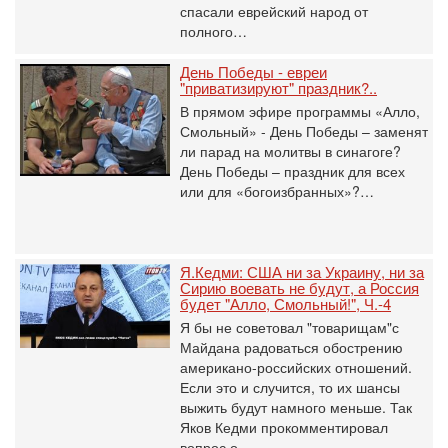
спасали еврейский народ от
полного…
День Победы - евреи
"приватизируют" праздник?..
В прямом эфире программы «Алло,
Смольный» - День Победы – заменят
ли парад на молитвы в синагоге?
День Победы – праздник для всех
или для «богоизбранных»?…
Я.Кедми: США ни за Украину, ни за
Сирию воевать не будут, а Россия
будет "Алло, Смольный!", Ч.-4
Я бы не советовал "товарищам"с
Майдана радоваться обострению
американо-российских отношений.
Если это и случится, то их шансы
выжить будут намного меньше. Так
Яков Кедми прокомментировал
вопрос о…