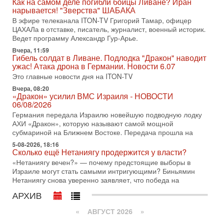
Как на самом деле погибли бойцы Ливане? Иран
по вопросам безопасности, офицер запаса
нарывается! "Зверства" ШАБАКА
Международного управления полиции Израиля, автор
В эфире телеканала ITON-TV Григорий Тамар, офицер
ЦАХАЛа в отставке, писатель, журналист, военный историк.
31-07-2026, 09:02
Битва за разоружение ХАМАСа - НОВОСТИ
Ведет программу Александр Гур-Арье.
31/07/2026
Вчера, 11:59
Сегодня президент США Дональд Трамп заявил о
Гибель солдат в Ливане. Подлодка "Дракон" наводит
достижении исторического соглашения о полном
ужас! Атака дрона в Германии. Новости 6.07
разоружении ХАМАСа и других вооруженных группировок в
Это главные новости дня на ITON-TV
30-07-2026, 17:59
Вчера, 08:20
Иран доведет Трампа до крайних мер? Разбор и
«Дракон» усилил ВМС Израиля - НОВОСТИ
оценка от военного обозревателя Давида Шарпа
06/08/2026
Ситуация вокруг противостояния Ирана и США накаляется
Германия передала Израилю новейшую подводную лодку
с каждым днем. Почему Трамп в самый последний момент
АХИ «Дракон», которую называют самой мощной
отменил решение о нанесении тяжелых ударов
субмариной на Ближнем Востоке. Передача прошла на
5-08-2026, 18:16
30-07-2026, 16:54
Сколько ещё Нетаниягу продержится у власти?
Покупатель авиакомпании «Аркия» намерен
запретить полеты по субботам!
«Нетаниягу вечен?» — почему предстоящие выборы в
Израиле могут стать самыми интригующими? Биньямин
Вокруг возможной продажи авиакомпании «Аркия»
Нетаниягу снова уверенно заявляет, что победа на
разгорается громкий конфликт.
АРХИВ
30-07-2026, 08:16
Трамп готовит удар по Ирану - НОВОСТИ 30/07/2026
«
АВГУСТ 2026 »
Президент США Дональд Трамп сегодня рассматривает