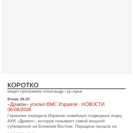
Вчера, 17:49
Оснащен ли израильский «Дракон» ядерным
оружием?
Израиль получил от Германии новейшую подводную лодку
АХИ «Дракон» (Drakon), которая уже стала самой дорогой
субмариной в истории ЦАХАЛ. Но почему её
Вчера, 16:51
Как на самом деле погибли бойцы Ливане? Иран
нарывается! "Зверства" ШАБАКА
В эфире телеканала ITON-TV Григорий Тамар, офицер
КОРОТКО
ЦАХАЛа в отставке, писатель, журналист, военный историк.
Ведет программу Александр Гур-Арье.
Вчера, 08:20
«Дракон» усилил ВМС Израиля - НОВОСТИ
06/08/2026
Германия передала Израилю новейшую подводную лодку
АХИ «Дракон», которую называют самой мощной
субмариной на Ближнем Востоке. Передача прошла на