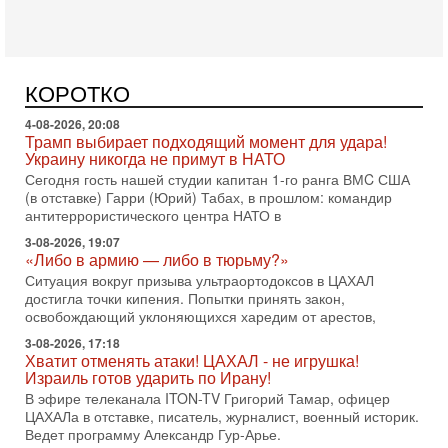
Вчера, 08:51
Трамп пригрозил Ирану ударом - НОВОСТИ
05/08/2026
Президент США Дональд Трамп сегодня заявил, что
Ормузский пролив может быть открыт «очень скоро». По
КОРОТКО
его словам, если этого не произойдет, Иран ждет
4-08-2026, 20:08
Трамп выбирает подходящий момент для удара!
Украину никогда не примут в НАТО
Сегодня гость нашей студии капитан 1-го ранга ВМC США
(в отставке) Гарри (Юрий) Табах, в прошлом: командир
антитеррористического центра НАТО в
3-08-2026, 19:07
«Либо в армию — либо в тюрьму?»
Ситуация вокруг призыва ультраортодоксов в ЦАХАЛ
достигла точки кипения. Попытки принять закон,
освобождающий уклоняющихся харедим от арестов,
3-08-2026, 17:18
Хватит отменять атаки! ЦАХАЛ - не игрушка!
Израиль готов ударить по Ирану!
В эфире телеканала ITON-TV Григорий Тамар, офицер
ЦАХАЛа в отставке, писатель, журналист, военный историк.
Ведет программу Александр Гур-Арье.