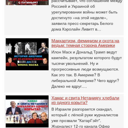
рассчитывает, что соглашение между
Россией и Украиной об
урегулировании войны может быть
достигнуто «на этой неделе»,
заявила пресс-секретарь Белого
дома Кэролайн Ливитт в…
Маккартизм, феминизм и охота на
ведьм: темная сторона Америки
Илон Маск и Дональд Трамп ведут
кампейн, результатом которого будут
тысячи увольнений. Ну и
прогрессивные люди возмущаются.
Как это так. В Америке? В
либеральной Америке? Чего вдруг?
Далеко не вдруг.…
Хамас и свита Нетаниягу хлебали
из одного корыта?
В Израиле разгорается скандал,
который с лёгкой руки журналистов
уже прозвали "КатарГэйт".
Журналист 12-го канала Офер