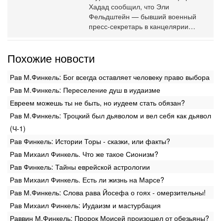
Хадад сообщил, что Эли
Фельдштейн — бывший военный
пресс-секретарь в канцелярии…
Похожие новости
Рав М.Финкель: Бог всегда оставляет человеку право выбора
Рав М.Финкель: Переселение душ в иудаизме
Евреем можешь ты не быть, но иудеем стать обязан?
Рав М.Финкель: Троцкий был дьяволом и вел себя как дьявол
(Ч-1)
Рав Финкель: Истории Торы - сказки, или факты?
Рав Михаил Финкель. Что же такое Сионизм?
Рав Финкель: Тайны еврейской астрологии
Рав Михаил Финкель. Есть ли жизнь на Марсе?
Рав М.Финкель: Слова рава Йосефа о гоях - омерзительны!
Рав Михаил Финкель: Иудаизм и мастурбация
Раввин М.Финкель: Пророк Моисей произошел от обезьяны?