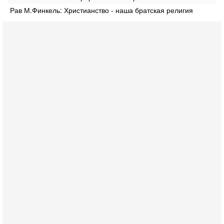
Рав М.Финкель: Христианство - наша братская религия
Вчера, 18:16
Сколько ещё Нетаниягу продержится у власти?
«Нетаниягу вечен?» — почему предстоящие выборы в
Израиле могут стать самыми интригующими? Биньямин
Нетаниягу снова уверенно заявляет, что победа на