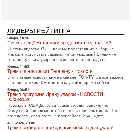
Сегодня президент США Дональд Трамп заявил о
достижении исторического соглашения о полном
разоружении ХАМАСа и других вооруженных группировок в
30-07-2026, 17:59
Иран доведет Трампа до крайних мер? Разбор и
ЛИДЕРЫ РЕЙТИНГА
оценка от военного обозревателя Давида Шарпа
Вчера, 18:16
Ситуация вокруг противостояния Ирана и США накаляется
Сколько ещё Нетаниягу продержится у власти?
с каждым днем. Почему Трамп в самый последний момент
«Нетаниягу вечен?» — почему предстоящие выборы в
отменил решение о нанесении тяжелых ударов
Израиле могут стать самыми интригующими? Биньямин
30-07-2026, 16:54
Нетаниягу снова уверенно заявляет, что победа на
Покупатель авиакомпании «Аркия» намерен
Вчера, 11:52
запретить полеты по субботам!
Трамп опять грозит Тегерану - Новости
Вокруг возможной продажи авиакомпании «Аркия»
Это главные новости дня на канале ITON-TV. Самое важное
разгорается громкий конфликт.
в стране и мире. Смотрите и слушайте прямо сейчас!
30-07-2026, 08:16
Вчера, 08:51
Трамп готовит удар по Ирану - НОВОСТИ 30/07/2026
Трамп пригрозил Ирану ударом - НОВОСТИ
Президент США Дональд Трамп сегодня рассматривает
05/08/2026
возможность масштабной военной операции против Ирана
Президент США Дональд Трамп сегодня заявил, что
после ракетной атаки на американскую базу в
Ормузский пролив может быть открыт «очень скоро». По
его словам, если этого не произойдет, Иран ждет
29-07-2026, 18:28
Трамп взбешен атакой на базы! Иран играет с огнем.
4-08-2026, 20:08
Израиль меняет курс
Трамп выбирает подходящий момент для удара!