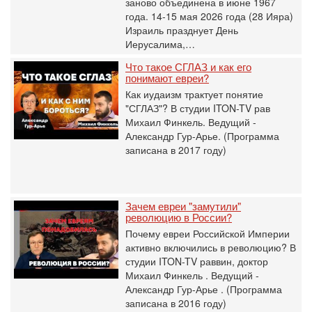
заново объединена в июне 1967
года. 14-15 мая 2026 года (28 Ияра)
Израиль празднует День
Иерусалима,…
Что такое СГЛАЗ и как его
понимают евреи?
Как иудаизм трактует понятие
"СГЛАЗ"? В студии ITON-TV рав
Михаил Финкель. Ведущий -
Александр Гур-Арье. (Программа
записана в 2017 году)
Зачем евреи "замутили"
революцию в России?
Почему евреи Российской Империи
активно включились в революцию? В
студии ITON-TV раввин, доктор
Михаил Финкель . Ведущий -
Александр Гур-Арье . (Программа
записана в 2016 году)