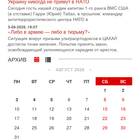
Украину никогда не примут в НАТО
В эфире телеканала ITON-TV политолог Цви Маген,
дипломат, в прошлом - старший офицер военной разведки
Сегодня гость нашей студии капитан 1-го ранга ВМC США
АМАН, глава спецслужбы "Натив", ‎Чрезвычайный и
(в отставке) Гарри (Юрий) Табах, в прошлом: командир
антитеррористического центра НАТО в
29-07-2026, 15:31
Иран готовит наземное вторжение. Израиль
3-08-2026, 19:07
«Либо в армию — либо в тюрьму?»
повышает готовность. Развязка все ближе!
Ситуация вокруг призыва ультраортодоксов в ЦАХАЛ
В эфире телеканала ITON-TV Григорий Тамар, офицер
достигла точки кипения. Попытки принять закон,
ЦАХАЛа в отставке, писатель, журналист, военный историк.
освобождающий уклоняющихся харедим от арестов,
Ведет программу Александр Гур-Арье.
АРХИВ
29-07-2026, 11:48
Соцработники выходит на "тропу войны" с местными
властями
«
АВГУСТ 2026 »
Около 7 400 социальных работников по всему Израилю
могут перейти к акциям протеста. Гистадрут объявил о
ПН
ВТ
СР
ЧТ
ПТ
СБ
ВС
начале трудового спора между Профсоюзом
1
2
28-07-2026, 19:29
3
4
5
6
7
8
9
Удар по Ирану неизбежен! Украина вступает в новую
войну!
10
11
12
13
14
15
16
Сегодня гость нашей студии капитан 1-го ранга ВМC США
(в отставке) Гарри (Юрий) Табах, в прошлом: командир
17
18
19
20
21
22
23
антитеррористического центра НАТО в
24
25
26
27
28
29
30
Вчера, 18:16
Сколько ещё Нетаниягу продержится у власти?
31