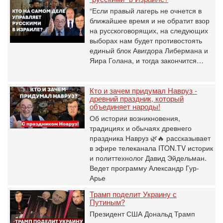
“Если правый лагерь не очнется в
ближайшее время и не обратит взор
на русскоговорящих, на следующих
выборах нам будет противостоять
единый блок Авигдора Либермана и
Яира Голана, и тогда закончится…
Кто и зачем придумал Навруз -
древний праздник, который
объединяет народы!
Об истории возникновения,
традициях и обычаях древнего
праздника Навруз 🌿🔥 рассказывает
в эфире телеканала ITON.TV историк
и политтехнолог Давид Эйдельман.
Ведет программу Александр Гур-
Арье
Трамп поделит Украину с
Путиным?
Президент США Дональд Трамп