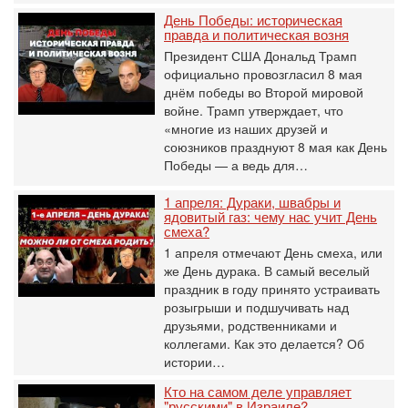
День Победы: историческая
правда и политическая возня
Президент США Дональд Трамп
официально провозгласил 8 мая
днём победы во Второй мировой
войне. Трамп утверждает, что
«многие из наших друзей и
союзников празднуют 8 мая как День
Победы — а ведь для…
1 апреля: Дураки, швабры и
ядовитый газ: чему нас учит День
смеха?
1 апреля отмечают День смеха, или
же День дурака. В самый веселый
праздник в году принято устраивать
розыгрыши и подшучивать над
друзьями, родственниками и
коллегами. Как это делается? Об
истории…
Кто на самом деле управляет
"русскими" в Израиле?