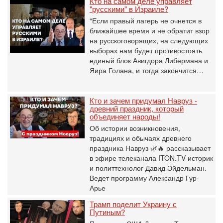
Кто на самом деле управляет
"русскими" в Израиле?
“Если правый лагерь не очнется в
ближайшее время и не обратит взор
на русскоговорящих, на следующих
выборах нам будет противостоять
единый блок Авигдора Либермана и
Яира Голана, и тогда закончится…
Кто и зачем придумал Навруз -
древний праздник, который
объединяет народы!
Об истории возникновения,
традициях и обычаях древнего
праздника Навруз 🌿🔥 рассказывает
в эфире телеканала ITON.TV историк
и политтехнолог Давид Эйдельман.
Ведет программу Александр Гур-
Арье
Трамп поделит Украину с
Путиным?