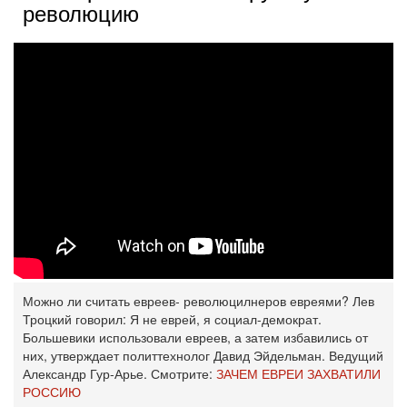
революцию
Можно ли считать евреев- революцилнеров евреями? Лев
Троцкий говорил: Я не еврей, я социал-демократ.
Большевики использовали евреев, а затем избавились от
них, утверждает политтехнолог Давид Эйдельман. Ведущий
Александр Гур-Арье. Смотрите:
ЗАЧЕМ ЕВРЕИ ЗАХВАТИЛИ
РОССИЮ