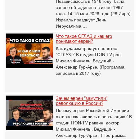
Независимость в 1948 году, была
заново объединена в июне 1967
года. 14-15 мая 2026 года (28 Ияра)
Израиль празднует День
Иерусалима,…
Что такое СГЛАЗ и как его
понимают евреи?
Как иудаизм трактует понятие
"СГЛАЗ"? В студии ITON-TV рав
Михаил Финкель. Ведущий -
Александр Гур-Арье. (Программа
записана в 2017 году)
Зачем евреи "замутили"
революцию в России?
Почему евреи Российской Империи
активно включились в революцию? В
студии ITON-TV раввин, доктор
Михаил Финкель . Ведущий -
Александр Гур-Арье . (Программа