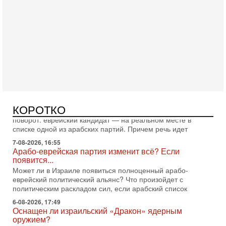
Сегодня, 10:16
Нью-Йорк готовится к визиту Нетаниягу - НОВОСТИ
09/08/2026
Полиция Нью-Йорка готовится усилить меры безопасности
перед ожидаемым визитом премьер-министра Биньямина
Нетаниягу на Генассамблею ООН в сентябре. По
Вчера, 16:56
Еврейский кандидат в арабской партии — зачем?
КОРОТКО
Израильская политика может получить неожиданный
поворот: еврейский кандидат — на реальном месте в
списке одной из арабских партий. Причем речь идет
7-08-2026, 16:55
Арабо-еврейская партия изменит всё? Если
появится...
Может ли в Израиле появиться полноценный арабо-
еврейский политический альянс? Что произойдет с
политическим раскладом сил, если арабский список
6-08-2026, 17:49
Оснащен ли израильский «Дракон» ядерным
оружием?