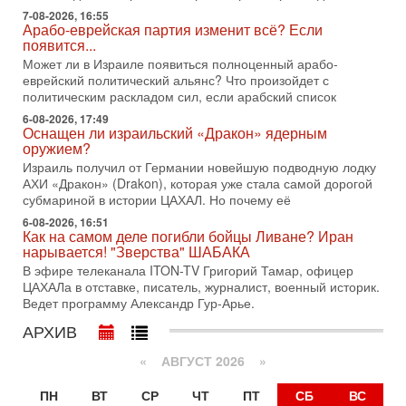
1-08-2026, 17:50
7-08-2026, 16:55
«Русский голос» Израиля: кто заберет его на этот
Арабо-еврейская партия изменит всё? Если
раз?
появится...
Голоса русскоязычных репатриантов не раз кардинально
Может ли в Израиле появиться полноценный арабо-
меняли политический ландшафт Израиля. Достаточно
еврейский политический альянс? Что произойдет с
вспомнить взлет партии «Исраэль ба-алия», когда
политическим раскладом сил, если арабский список
31-07-2026, 17:00
6-08-2026, 17:49
Тайны закрытых дверей: о чём на самом деле
Оснащен ли израильский «Дракон» ядерным
молчат Трамп и Нетаньяху?
оружием?
Недавний визит премьер-министра Израиля Биньямина
Израиль получил от Германии новейшую подводную лодку
Нетаньяху в США и его встреча с Дональдом Трампом
АХИ «Дракон» (Drakon), которая уже стала самой дорогой
оставили больше вопросов, чем ответов. Полная
субмариной в истории ЦАХАЛ. Но почему её
31-07-2026, 15:18
6-08-2026, 16:51
Как на самом деле погибли бойцы Ливане? Иран
Иран готовит покушение на Нетаниягу! Трамп не
нарывается! "Зверства" ШАБАКА
хочет эскалации, но КСИР готовит взрыв!
В эфире телеканала ITON-TV Григорий Тамар, офицер
В эфире телеканала ITON-TV СЕРГЕЙ МИГДАЛЬ, эксперт
ЦАХАЛа в отставке, писатель, журналист, военный историк.
по вопросам безопасности, офицер запаса
Ведет программу Александр Гур-Арье.
Международного управления полиции Израиля, автор
АРХИВ
31-07-2026, 09:02
Битва за разоружение ХАМАСа - НОВОСТИ
31/07/2026
«
АВГУСТ 2026 »
Сегодня президент США Дональд Трамп заявил о
достижении исторического соглашения о полном
ПН
ВТ
СР
ЧТ
ПТ
СБ
ВС