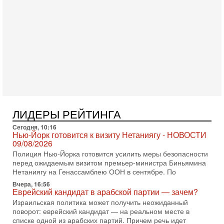
последних союзников. Путин - псих!
В эфире ITON-TV доктор Эльдар Намазов , историк,
политолог, в прошлом – помощник Президента
Азербайджана Гейдара Алиева . Ведет программу
Александр
3-08-2026, 11:09
Выборы в Израиле в опасности?! ШАБАК формирует
спецотдел
В этом выпуске мы разбираем одну из самых тревожных
тем израильской политики. Известно, что израильская
Служба общей безопасности (ШАБАК) создала
3-08-2026, 08:32
ЛИДЕРЫ РЕЙТИНГА
Трамп и Иран: последний шанс - НОВОСТИ
03/08/2026
Сегодня, 10:16
Нью-Йорк готовится к визиту Нетаниягу - НОВОСТИ
Президент США Дональд Трамп объявил о возобновлении
09/08/2026
переговоров с Ираном, но Тегеран пока не подтвердил
Полиция Нью-Йорка готовится усилить меры безопасности
готовность к диалогу. По словам американского
перед ожидаемым визитом премьер-министра Биньямина
2-08-2026, 08:42
Нетаниягу на Генассамблею ООН в сентябре. По
Трамп отменил удар по Ирану - НОВОСТИ
Вчера, 16:56
02/08/2026
Еврейский кандидат в арабской партии — зачем?
Президент США Дональд Трамп сегодня заявил об отмене
Израильская политика может получить неожиданный
подготовленного удара по Ирану после обращений
поворот: еврейский кандидат — на реальном месте в
Тегерана и других стран региона. По его словам,
списке одной из арабских партий. Причем речь идет