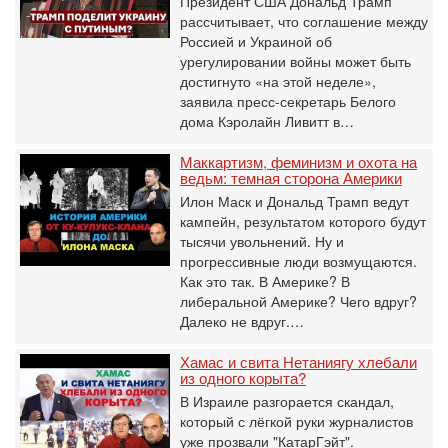
Президент США Дональд Трамп
рассчитывает, что соглашение между
Россией и Украиной об
урегулировании войны может быть
достигнуто «на этой неделе»,
заявила пресс-секретарь Белого
дома Кэролайн Ливитт в…
Маккартизм, феминизм и охота на
ведьм: темная сторона Америки
Илон Маск и Дональд Трамп ведут
кампейн, результатом которого будут
тысячи увольнений. Ну и
прогрессивные люди возмущаются.
Как это так. В Америке? В
либеральной Америке? Чего вдруг?
Далеко не вдруг.…
Хамас и свита Нетаниягу хлебали
из одного корыта?
В Израиле разгорается скандал,
который с лёгкой руки журналистов
уже прозвали "КатарГэйт".