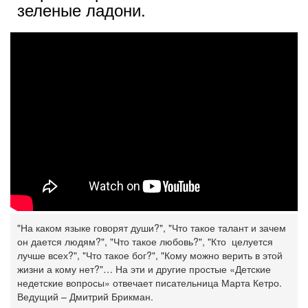
зеленые ладони.
"На каком языке говорят души?", "Что такое талант и зачем
он дается людям?", "Что такое любовь?", "Кто целуется
лучше всех?", "Что такое бог?", "Кому можно верить в этой
жизни а кому нет?"… На эти и другие простые «Детские
недетские вопросы» отвечает писательница Марта Кетро.
Ведущий – Дмитрий Брикман.