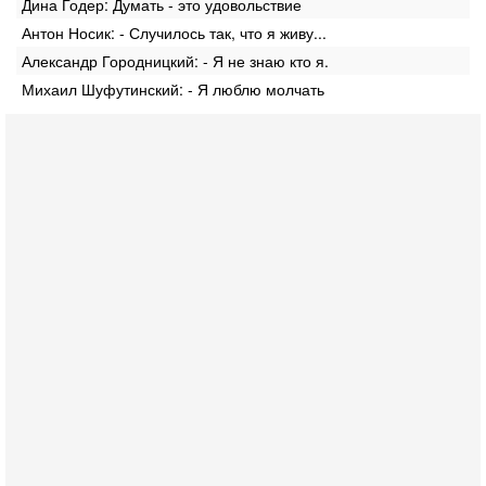
Дина Годер: Думать - это удовольствие
Антон Носик: - Случилось так, что я живу...
Александр Городницкий: - Я не знаю кто я.
Михаил Шуфутинский: - Я люблю молчать
Вчера, 18:16
Сколько ещё Нетаниягу продержится у власти?