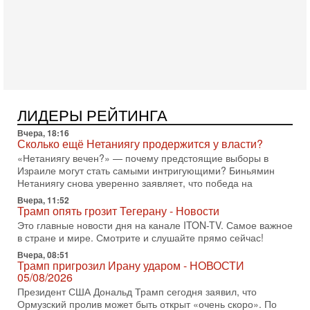
31-07-2026, 09:02
Битва за разоружение ХАМАСа - НОВОСТИ
31/07/2026
Сегодня президент США Дональд Трамп заявил о
достижении исторического соглашения о полном
разоружении ХАМАСа и других вооруженных группировок в
30-07-2026, 17:59
Иран доведет Трампа до крайних мер? Разбор и
ЛИДЕРЫ РЕЙТИНГА
оценка от военного обозревателя Давида Шарпа
Вчера, 18:16
Ситуация вокруг противостояния Ирана и США накаляется
Сколько ещё Нетаниягу продержится у власти?
с каждым днем. Почему Трамп в самый последний момент
«Нетаниягу вечен?» — почему предстоящие выборы в
отменил решение о нанесении тяжелых ударов
Израиле могут стать самыми интригующими? Биньямин
30-07-2026, 16:54
Нетаниягу снова уверенно заявляет, что победа на
Покупатель авиакомпании «Аркия» намерен
Вчера, 11:52
запретить полеты по субботам!
Трамп опять грозит Тегерану - Новости
Вокруг возможной продажи авиакомпании «Аркия»
Это главные новости дня на канале ITON-TV. Самое важное
разгорается громкий конфликт.
в стране и мире. Смотрите и слушайте прямо сейчас!
30-07-2026, 08:16
Вчера, 08:51
Трамп готовит удар по Ирану - НОВОСТИ 30/07/2026
Трамп пригрозил Ирану ударом - НОВОСТИ
Президент США Дональд Трамп сегодня рассматривает
05/08/2026
возможность масштабной военной операции против Ирана
Президент США Дональд Трамп сегодня заявил, что
после ракетной атаки на американскую базу в
Ормузский пролив может быть открыт «очень скоро». По