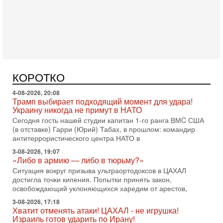
«Нетаниягу вечен?» — почему предстоящие выборы в
Израиле могут стать самыми интригующими? Биньямин
Нетаниягу снова уверенно заявляет, что победа на
Вчера, 08:51
Трамп пригрозил Ирану ударом - НОВОСТИ
05/08/2026
Президент США Дональд Трамп сегодня заявил, что
Ормузский пролив может быть открыт «очень скоро». По
КОРОТКО
его словам, если этого не произойдет, Иран ждет
4-08-2026, 20:08
Трамп выбирает подходящий момент для удара!
Украину никогда не примут в НАТО
Сегодня гость нашей студии капитан 1-го ранга ВМC США
(в отставке) Гарри (Юрий) Табах, в прошлом: командир
антитеррористического центра НАТО в
3-08-2026, 19:07
«Либо в армию — либо в тюрьму?»
Ситуация вокруг призыва ультраортодоксов в ЦАХАЛ
достигла точки кипения. Попытки принять закон,
освобождающий уклоняющихся харедим от арестов,
3-08-2026, 17:18
Хватит отменять атаки! ЦАХАЛ - не игрушка!
Израиль готов ударить по Ирану!