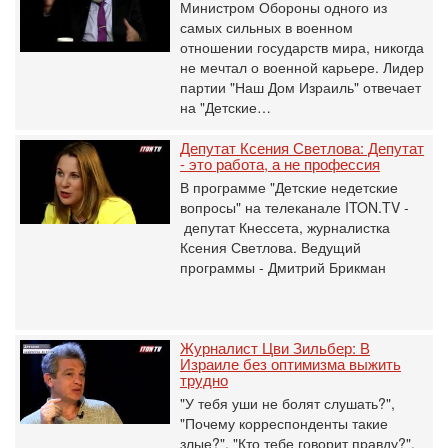
Министром Обороны одного из
самых сильных в военном
отношении государств мира, никогда
не мечтал о военной карьере. Лидер
партии "Наш Дом Израиль" отвечает
на "Детские…
Депутат Ксения Светлова: Депутат
- это работа, а не профессия
В программе "Детские недетские
вопросы" на телеканале ITON.TV -
депутат Кнессета, журналистка
Ксения Светлова. Ведущий
программы - Дмитрий Брикман
Журналист Цви Зильбер: В
Израиле без оптимизма выжить
трудно
"У тебя уши не болят слушать?",
"Почему корреспонденты такие
злые?", "Кто тебе говорит правду?",