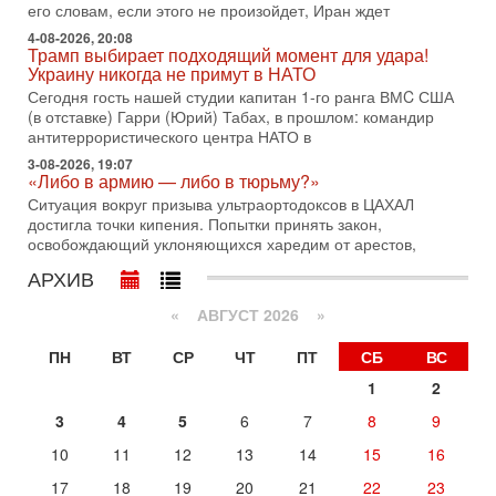
его словам, если этого не произойдет, Иран ждет
29-07-2026, 18:28
Трамп взбешен атакой на базы! Иран играет с огнем.
4-08-2026, 20:08
Израиль меняет курс
Трамп выбирает подходящий момент для удара!
Украину никогда не примут в НАТО
В эфире телеканала ITON-TV политолог Цви Маген,
дипломат, в прошлом - старший офицер военной разведки
Сегодня гость нашей студии капитан 1-го ранга ВМC США
АМАН, глава спецслужбы "Натив", ‎Чрезвычайный и
(в отставке) Гарри (Юрий) Табах, в прошлом: командир
антитеррористического центра НАТО в
29-07-2026, 15:31
Иран готовит наземное вторжение. Израиль
3-08-2026, 19:07
«Либо в армию — либо в тюрьму?»
повышает готовность. Развязка все ближе!
Ситуация вокруг призыва ультраортодоксов в ЦАХАЛ
В эфире телеканала ITON-TV Григорий Тамар, офицер
достигла точки кипения. Попытки принять закон,
ЦАХАЛа в отставке, писатель, журналист, военный историк.
освобождающий уклоняющихся харедим от арестов,
Ведет программу Александр Гур-Арье.
АРХИВ
29-07-2026, 11:48
Соцработники выходит на "тропу войны" с местными
властями
«
АВГУСТ 2026 »
Около 7 400 социальных работников по всему Израилю
могут перейти к акциям протеста. Гистадрут объявил о
ПН
ВТ
СР
ЧТ
ПТ
СБ
ВС
начале трудового спора между Профсоюзом
1
2
28-07-2026, 19:29
3
4
5
6
7
8
9
Удар по Ирану неизбежен! Украина вступает в новую
войну!
10
11
12
13
14
15
16
Сегодня гость нашей студии капитан 1-го ранга ВМC США
(в отставке) Гарри (Юрий) Табах, в прошлом: командир
17
18
19
20
21
22
23