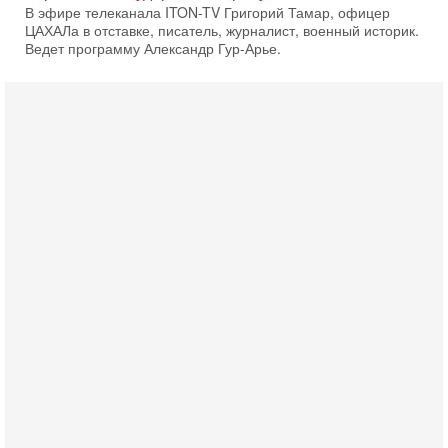
В эфире телеканала ITON-TV Григорий Тамар, офицер
ЦАХАЛа в отставке, писатель, журналист, военный историк.
Ведет программу Александр Гур-Арье.
3-08-2026, 15:23
Иран задыхается. КСИР готовит удар! Россия теряет
последних союзников. Путин - псих!
В эфире ITON-TV доктор Эльдар Намазов , историк,
политолог, в прошлом – помощник Президента
Азербайджана Гейдара Алиева . Ведет программу
Александр
3-08-2026, 11:09
Выборы в Израиле в опасности?! ШАБАК формирует
спецотдел
В этом выпуске мы разбираем одну из самых тревожных
тем израильской политики. Известно, что израильская
Служба общей безопасности (ШАБАК) создала
3-08-2026, 08:32
Трамп и Иран: последний шанс - НОВОСТИ
03/08/2026
Президент США Дональд Трамп объявил о возобновлении
переговоров с Ираном, но Тегеран пока не подтвердил
готовность к диалогу. По словам американского
2-08-2026, 08:42