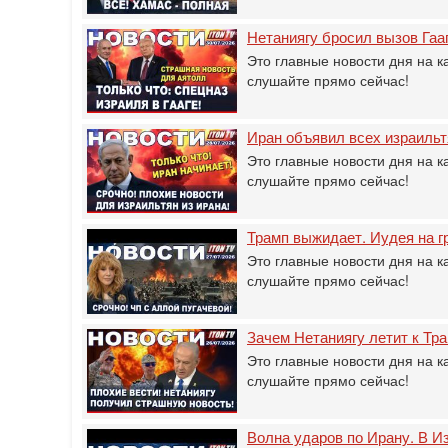
Нетаниягу бросил вызов Гаа
Это главные новости дня на к
слушайте прямо сейчас!
Иран объявил всех израил
Это главные новости дня на к
слушайте прямо сейчас!
Трамп выжидает. Иудея на г
Это главные новости дня на к
слушайте прямо сейчас!
Зачем Нетаниягу летит к Тра
Это главные новости дня на к
слушайте прямо сейчас!
Волна ударов по Ирану. В Из