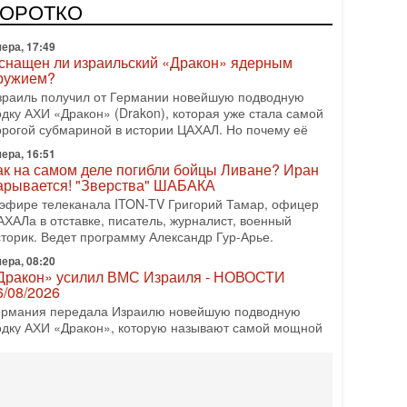
врейский политический альянс? Что произойдет с
КОРОТКО
олитическим раскладом сил, если арабский список
ера, 17:49
снащен ли израильский «Дракон» ядерным
ружием?
зраиль получил от Германии новейшую подводную
одку АХИ «Дракон» (Drakon), которая уже стала самой
орогой субмариной в истории ЦАХАЛ. Но почему её
ера, 16:51
ак на самом деле погибли бойцы Ливане? Иран
арывается! "Зверства" ШАБАКА
 эфире телеканала ITON-TV Григорий Тамар, офицер
АХАЛа в отставке, писатель, журналист, военный
сторик. Ведет программу Александр Гур-Арье.
ера, 08:20
Дракон» усилил ВМС Израиля - НОВОСТИ
6/08/2026
ермания передала Израилю новейшую подводную
одку АХИ «Дракон», которую называют самой мощной
убмариной на Ближнем Востоке. Передача прошла на
08-2026, 18:16
колько ещё Нетаниягу продержится у власти?
Нетаниягу вечен?» — почему предстоящие выборы в