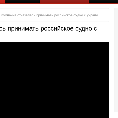
омпания отказалась принимать российское судно с украинским зерном
сь принимать российское судно с
Се
А
п
М