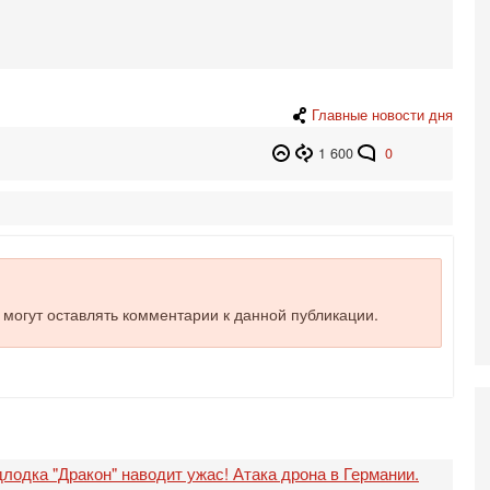
И
Н
5-
Т
0
Главные новости дня
П
О
1 600
0
ег
4-
Т
У
С
С
к
е могут оставлять комментарии к данной публикации.
3-
«
С
до
о
3-
Х
И
лодка "Дракон" наводит ужас! Атака дрона в Германии.