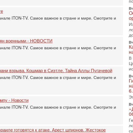
п
2-
Т
Вч
ге
0
О
о
анале ITON-TV. Самое важное в стране и мире. Смотрите и
П
о
И
о
л
с
д
ьтян военными - НОВОСТИ
Вч
1-
К
«
анале ITON-TV. Самое важное в стране и мире. Смотрите и
н
р
В
Г
Ц
м
и
в
рани взрыва. Кошмар в Сиэтле. Тайна Аллы Пугачевой
Вч
анале ITON-TV. Самое важное в стране и мире. Смотрите и
31
Г
Т
н
м
6
Н
Э
Н
мпу - Новости
о
Вч
анале ITON-TV. Самое важное в стране и мире. Смотрите и
«
31
0
И
Г
х
л
В
раиле готовятся к атаке. Арест шпионов. Жестокое
с