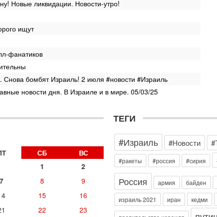
3
у! Новые ликвидации. Новости-утро!
П
в
орого ищут
И
Се
А
лл-фанатиков
п
дительны
М
. Снова бомбят Израиль! 2 июля #новости #Израиль
е
п
вные новости дня. В Израиле и в мире. 05/03/25
Вч
О
ТЕГИ
о
И
л
#Израиль
#Новости
#
д
ПТ
СБ
ВС
Вч
#ракеты
#россия
#сирия
К
1
2
н
Россия
7
8
9
армия
байден
В
Ц
14
15
16
израиль 2021
иран
кедми
и
21
22
23
пути
Вч