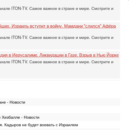
э
М
анале ITON-TV. Самое важное в стране и мире. Смотрите и
31
Б
3
ибших. Израиль вступит в войну. Мамдани "слился" Афёра
С
д
анале ITON-TV. Самое важное в стране и мире. Смотрите и
р
г
30
едия в Иерусалиме. Ликвидации в Газе. Взрыв в Нью Йорке
И
анале ITON.TV. Самое важное в стране и мире. Смотрите и
о
С
н
п
т
30
П
ане - Новости
з
В
р
 Хизбалле - Новости
30
. Кадыров не будет воевать с Израилем
Т