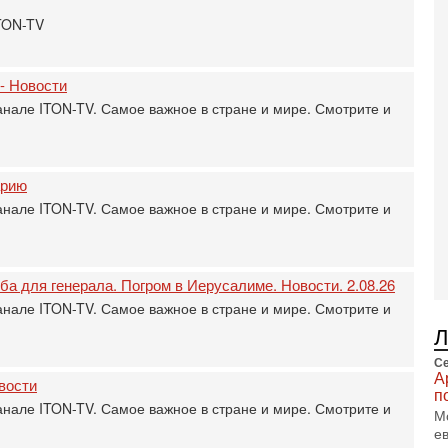
В
Ц
ITON-TV
и
3-
И
 - Новости
т
анале ITON-TV. Самое важное в стране и мире. Смотрите и
В
п
А
А
арию
3-
анале ITON-TV. Самое важное в стране и мире. Смотрите и
В
ф
В
те
ба для генерала. Погром в Иерусалиме. Новости. 2.08.26
С
анале ITON-TV. Самое важное в стране и мире. Смотрите и
3-
Т
0
Се
П
А
вости
в
п
анале ITON-TV. Самое важное в стране и мире. Смотрите и
не
М
а
е