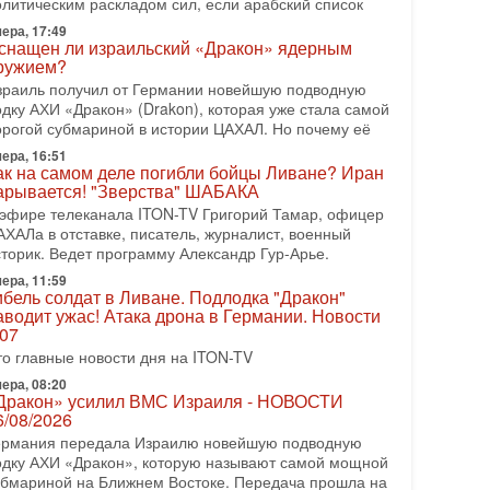
олитическим раскладом сил, если арабский список
08-2026, 08:42
рамп отменил удар по Ирану - НОВОСТИ
ера, 17:49
2/08/2026
снащен ли израильский «Дракон» ядерным
ружием?
резидент США Дональд Трамп сегодня заявил об
тмене подготовленного удара по Ирану после
зраиль получил от Германии новейшую подводную
бращений Тегерана и других стран региона. По его
одку АХИ «Дракон» (Drakon), которая уже стала самой
ловам,
орогой субмариной в истории ЦАХАЛ. Но почему её
ера, 16:51
08-2026, 17:50
ак на самом деле погибли бойцы Ливане? Иран
Русский голос» Израиля: кто заберет его на этот
арывается! "Зверства" ШАБАКА
аз?
 эфире телеканала ITON-TV Григорий Тамар, офицер
олоса русскоязычных репатриантов не раз кардинально
АХАЛа в отставке, писатель, журналист, военный
еняли политический ландшафт Израиля. Достаточно
сторик. Ведет программу Александр Гур-Арье.
спомнить взлет партии «Исраэль ба-алия», когда
ера, 11:59
-07-2026, 17:00
ибель солдат в Ливане. Подлодка "Дракон"
айны закрытых дверей: о чём на самом деле
аводит ужас! Атака дрона в Германии. Новости
олчат Трамп и Нетаньяху?
.07
едавний визит премьер-министра Израиля Биньямина
то главные новости дня на ITON-TV
етаньяху в США и его встреча с Дональдом Трампом
ставили больше вопросов, чем ответов. Полная
ера, 08:20
Дракон» усилил ВМС Израиля - НОВОСТИ
-07-2026, 15:18
6/08/2026
ран готовит покушение на Нетаниягу! Трамп не
ермания передала Израилю новейшую подводную
очет эскалации, но КСИР готовит взрыв!
одку АХИ «Дракон», которую называют самой мощной
 эфире телеканала ITON-TV СЕРГЕЙ МИГДАЛЬ,
убмариной на Ближнем Востоке. Передача прошла на