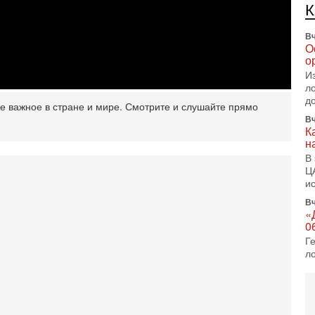
е
п
Вч
О
о
И
л
д
ое важное в стране и мире. Смотрите и слушайте прямо
Вч
К
н
В
Ц
и
Вч
«
0
Г
л
с
5-
С
«