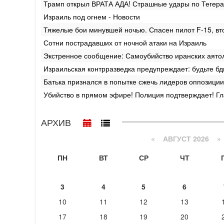
Трамп открыл ВРАТА АДА! Страшные удары по Тегеран
Израиль под огнем - Новости
Тяжелые бои минувшей ночью. Спасен пилот F-15, вт
Сотни пострадавших от ночной атаки на Израиль
Экстренное сообщение: Самоубийство иранских аято
Израильская контрразведка предупреждает: будьте б
Батька признался в попытке сжечь лидеров оппозиции
Убийство в прямом эфире! Полиция подтверждает! Гла
АРХИВ
«
АВГУСТ 2026 »
ПН
ВТ
СР
ЧТ
3
4
5
6
10
11
12
13
17
18
19
20