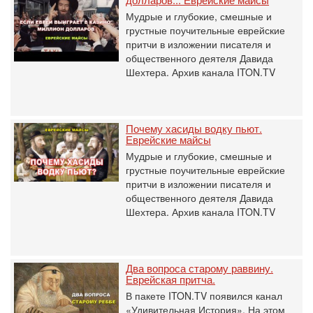
Мудрые и глубокие, смешные и
грустные поучительные еврейские
притчи в изложении писателя и
общественного деятеля Давида
Шехтера. Архив канала ITON.TV
Почему хасиды водку пьют.
Еврейские майсы
Мудрые и глубокие, смешные и
грустные поучительные еврейские
притчи в изложении писателя и
общественного деятеля Давида
Шехтера. Архив канала ITON.TV
Два вопроса старому раввину.
Еврейская притча.
В пакете ITON.TV появился канал
«Удивительная История». На этом