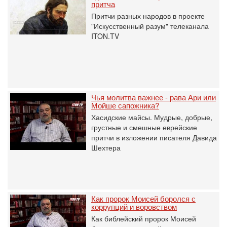
притча
Притчи разных народов в проекте
"Искусственный разум" телеканала
ITON.TV
Чья молитва важнее - рава Ари или
Мойше сапожника?
Хасидские майсы. Мудрые, добрые,
грустные и смешные еврейские
притчи в изложении писателя Давида
Шехтера
Как пророк Моисей боролся с
коррупций и воровством
Как библейский пророк Моисей