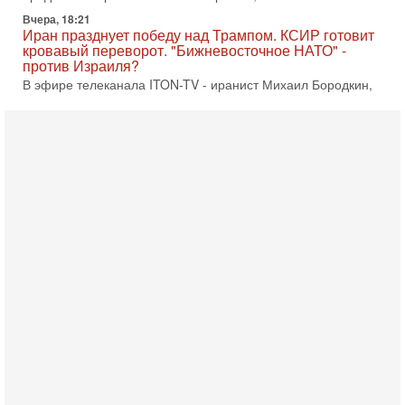
Иран празднует победу над Трампом. КСИР готовит
кровавый переворот. "Бижневосточное НАТО" -
против Израиля?
В эфире телеканала ITON-TV - иранист Михаил Бородкин,
главред сайта и тг канала Ориентал Экспресс, Ведет
программу Александр Гур-Арье 📌Подписывайтесь
Вчера, 10:58
Кто и как может сорвать выборы в Израиле?
В обществе все чаще звучат тревожные опасения:
предстоящие выборы могут быть сфальсифицированы, их
проведение сорвано, а итоговые результаты
Вчера, 10:16
Нью-Йорк готовится к визиту Нетаниягу - НОВОСТИ
09/08/2026
Полиция Нью-Йорка готовится усилить меры безопасности
перед ожидаемым визитом премьер-министра Биньямина
Нетаниягу на Генассамблею ООН в сентябре. По
8-08-2026, 16:56
Еврейский кандидат в арабской партии — зачем?
Израильская политика может получить неожиданный
поворот: еврейский кандидат — на реальном месте в
списке одной из арабских партий. Причем речь идет
7-08-2026, 16:55