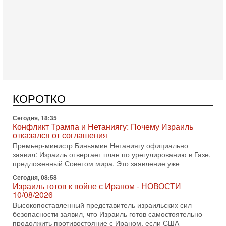
Сегодня, 19:21
Тревога в Израиле: Эрдоган сколачивает Исламское
НАТО! Если присоединится Египет...
В эфире телеканала ITON-TV Григорий Тамар, офицер
ЦАХАЛа в отставке, писатель, журналист, военный историк.
Ведет программу Александр Гур-Арье.
КОРОТКО
Сегодня, 18:35
Конфликт Трампа и Нетаниягу: Почему Израиль
отказался от соглашения
Премьер-министр Биньямин Нетаниягу официально
заявил: Израиль отвергает план по урегулированию в Газе,
предложенный Советом мира. Это заявление уже
Сегодня, 08:58
Израиль готов к войне с Ираном - НОВОСТИ
10/08/2026
Высокопоставленный представитель израильских сил
безопасности заявил, что Израиль готов самостоятельно
продолжить противостояние с Ираном, если США
Вчера, 18:21