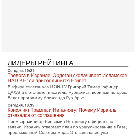
5-08-2026, 18:16
Сколько ещё Нетаниягу продержится у власти?
«Нетаниягу вечен?» — почему предстоящие выборы в
Израиле могут стать самыми интригующими? Биньямин
Нетаниягу снова уверенно заявляет, что победа на
5-08-2026, 08:51
Трамп пригрозил Ирану ударом - НОВОСТИ
05/08/2026
Президент США Дональд Трамп сегодня заявил, что
Ормузский пролив может быть открыт «очень скоро». По
ЛИДЕРЫ РЕЙТИНГА
его словам, если этого не произойдет, Иран ждет
Сегодня, 19:21
4-08-2026, 20:08
Тревога в Израиле: Эрдоган сколачивает Исламское
Трамп выбирает подходящий момент для удара!
НАТО! Если присоединится Египет...
Украину никогда не примут в НАТО
В эфире телеканала ITON-TV Григорий Тамар, офицер
Сегодня гость нашей студии капитан 1-го ранга ВМC США
ЦАХАЛа в отставке, писатель, журналист, военный историк.
(в отставке) Гарри (Юрий) Табах, в прошлом: командир
Ведет программу Александр Гур-Арье.
антитеррористического центра НАТО в
Сегодня, 18:35
3-08-2026, 19:07
Конфликт Трампа и Нетаниягу: Почему Израиль
«Либо в армию — либо в тюрьму?»
отказался от соглашения
Ситуация вокруг призыва ультраортодоксов в ЦАХАЛ
Премьер-министр Биньямин Нетаниягу официально
достигла точки кипения. Попытки принять закон,
заявил: Израиль отвергает план по урегулированию в Газе,
освобождающий уклоняющихся харедим от арестов,
предложенный Советом мира. Это заявление уже