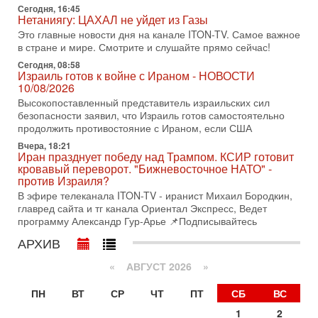
3-08-2026, 17:18
Сегодня, 16:45
Нетаниягу: ЦАХАЛ не уйдет из Газы
Хватит отменять атаки! ЦАХАЛ - не игрушка!
Израиль готов ударить по Ирану!
Это главные новости дня на канале ITON-TV. Самое важное
в стране и мире. Смотрите и слушайте прямо сейчас!
В эфире телеканала ITON-TV Григорий Тамар, офицер
ЦАХАЛа в отставке, писатель, журналист, военный историк.
Сегодня, 08:58
Ведет программу Александр Гур-Арье.
Израиль готов к войне с Ираном - НОВОСТИ
10/08/2026
3-08-2026, 15:23
Высокопоставленный представитель израильских сил
Иран задыхается. КСИР готовит удар! Россия теряет
безопасности заявил, что Израиль готов самостоятельно
последних союзников. Путин - псих!
продолжить противостояние с Ираном, если США
В эфире ITON-TV доктор Эльдар Намазов , историк,
политолог, в прошлом – помощник Президента
Вчера, 18:21
Иран празднует победу над Трампом. КСИР готовит
Азербайджана Гейдара Алиева . Ведет программу
кровавый переворот. "Бижневосточное НАТО" -
Александр
против Израиля?
3-08-2026, 11:09
В эфире телеканала ITON-TV - иранист Михаил Бородкин,
Выборы в Израиле в опасности?! ШАБАК формирует
главред сайта и тг канала Ориентал Экспресс, Ведет
спецотдел
программу Александр Гур-Арье 📌Подписывайтесь
В этом выпуске мы разбираем одну из самых тревожных
АРХИВ
тем израильской политики. Известно, что израильская
Служба общей безопасности (ШАБАК) создала
«
АВГУСТ 2026 »
3-08-2026, 08:32
Трамп и Иран: последний шанс - НОВОСТИ
ПН
ВТ
СР
ЧТ
ПТ
СБ
ВС
03/08/2026
Президент США Дональд Трамп объявил о возобновлении
1
2