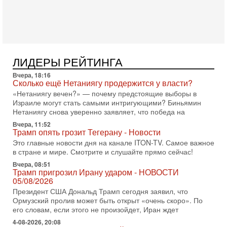
31/07/2026
Сегодня президент США Дональд Трамп заявил о
достижении исторического соглашения о полном
разоружении ХАМАСа и других вооруженных группировок в
30-07-2026, 17:59
Иран доведет Трампа до крайних мер? Разбор и
ЛИДЕРЫ РЕЙТИНГА
оценка от военного обозревателя Давида Шарпа
Вчера, 18:16
Ситуация вокруг противостояния Ирана и США накаляется
Сколько ещё Нетаниягу продержится у власти?
с каждым днем. Почему Трамп в самый последний момент
«Нетаниягу вечен?» — почему предстоящие выборы в
отменил решение о нанесении тяжелых ударов
Израиле могут стать самыми интригующими? Биньямин
30-07-2026, 16:54
Нетаниягу снова уверенно заявляет, что победа на
Покупатель авиакомпании «Аркия» намерен
Вчера, 11:52
запретить полеты по субботам!
Трамп опять грозит Тегерану - Новости
Вокруг возможной продажи авиакомпании «Аркия»
Это главные новости дня на канале ITON-TV. Самое важное
разгорается громкий конфликт.
в стране и мире. Смотрите и слушайте прямо сейчас!
30-07-2026, 08:16
Вчера, 08:51
Трамп готовит удар по Ирану - НОВОСТИ 30/07/2026
Трамп пригрозил Ирану ударом - НОВОСТИ
Президент США Дональд Трамп сегодня рассматривает
05/08/2026
возможность масштабной военной операции против Ирана
Президент США Дональд Трамп сегодня заявил, что
после ракетной атаки на американскую базу в
Ормузский пролив может быть открыт «очень скоро». По
его словам, если этого не произойдет, Иран ждет
29-07-2026, 18:28
Трамп взбешен атакой на базы! Иран играет с огнем.
4-08-2026, 20:08