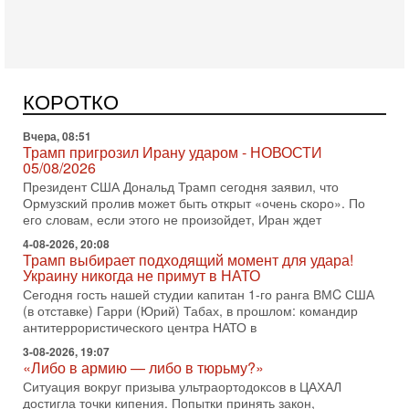
Вчера, 08:51
Трамп пригрозил Ирану ударом - НОВОСТИ
05/08/2026
Президент США Дональд Трамп сегодня заявил, что
Ормузский пролив может быть открыт «очень скоро». По
КОРОТКО
его словам, если этого не произойдет, Иран ждет
4-08-2026, 20:08
Трамп выбирает подходящий момент для удара!
Украину никогда не примут в НАТО
Сегодня гость нашей студии капитан 1-го ранга ВМC США
(в отставке) Гарри (Юрий) Табах, в прошлом: командир
антитеррористического центра НАТО в
3-08-2026, 19:07
«Либо в армию — либо в тюрьму?»
Ситуация вокруг призыва ультраортодоксов в ЦАХАЛ
достигла точки кипения. Попытки принять закон,
освобождающий уклоняющихся харедим от арестов,
3-08-2026, 17:18
Хватит отменять атаки! ЦАХАЛ - не игрушка!
Израиль готов ударить по Ирану!
В эфире телеканала ITON-TV Григорий Тамар, офицер
ЦАХАЛа в отставке, писатель, журналист, военный историк.