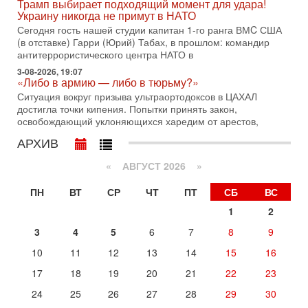
Израиль меняет курс
Трамп выбирает подходящий момент для удара!
Украину никогда не примут в НАТО
В эфире телеканала ITON-TV политолог Цви Маген,
дипломат, в прошлом - старший офицер военной разведки
Сегодня гость нашей студии капитан 1-го ранга ВМC США
АМАН, глава спецслужбы "Натив", ‎Чрезвычайный и
(в отставке) Гарри (Юрий) Табах, в прошлом: командир
антитеррористического центра НАТО в
29-07-2026, 15:31
Иран готовит наземное вторжение. Израиль
3-08-2026, 19:07
«Либо в армию — либо в тюрьму?»
повышает готовность. Развязка все ближе!
Ситуация вокруг призыва ультраортодоксов в ЦАХАЛ
В эфире телеканала ITON-TV Григорий Тамар, офицер
достигла точки кипения. Попытки принять закон,
ЦАХАЛа в отставке, писатель, журналист, военный историк.
освобождающий уклоняющихся харедим от арестов,
Ведет программу Александр Гур-Арье.
АРХИВ
29-07-2026, 11:48
Соцработники выходит на "тропу войны" с местными
властями
«
АВГУСТ 2026 »
Около 7 400 социальных работников по всему Израилю
могут перейти к акциям протеста. Гистадрут объявил о
ПН
ВТ
СР
ЧТ
ПТ
СБ
ВС
начале трудового спора между Профсоюзом
1
2
28-07-2026, 19:29
3
4
5
6
7
8
9
Удар по Ирану неизбежен! Украина вступает в новую
войну!
10
11
12
13
14
15
16
Сегодня гость нашей студии капитан 1-го ранга ВМC США
(в отставке) Гарри (Юрий) Табах, в прошлом: командир
17
18
19
20
21
22
23
антитеррористического центра НАТО в
24
25
26
27
28
29
30
Вчера, 18:16