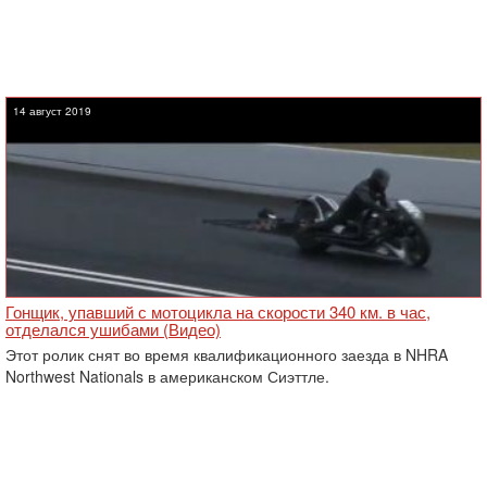
14 август 2019
Гонщик, упавший с мотоцикла на скорости 340 км. в час,
отделался ушибами (Видео)
Этот ролик снят во время квалификационного заезда в NHRA
Northwest Nationals в американском Сиэттле.