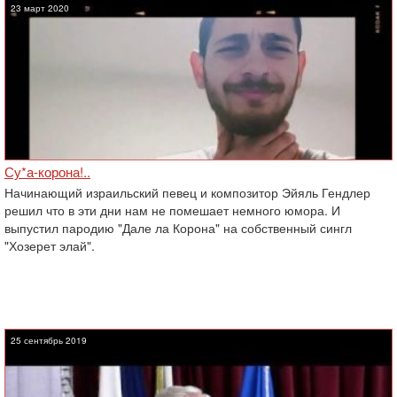
23 март 2020
Су*а-корона!..
Начинающий израильский певец и композитор Эйяль Гендлер
решил что в эти дни нам не помешает немного юмора. И
выпустил пародию "Дале ла Корона" на собственный сингл
"Хозерет элай".
25 сентябрь 2019