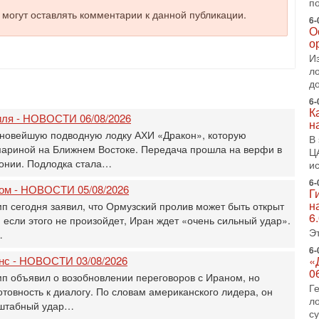
п
2-
е могут оставлять комментарии к данной публикации.
Т
6-
0
О
о
П
о
И
о
л
с
д
6-
1-
К
«
ля - НОВОСТИ 06/08/2026
н
р
новейшую подводную лодку АХИ «Дракон», которую
В
Г
ариной на Ближнем Востоке. Передача прошла на верфи в
Ц
м
онии. Подлодка стала…
и
в
6-
31
ром - НОВОСТИ 05/08/2026
Г
Т
н
 сегодня заявил, что Ормузский пролив может быть открыт
м
6
, если этого не произойдет, Иран ждет «очень сильный удар».
Н
Э
…
Н
о
6-
анс - НОВОСТИ 03/08/2026
«
31
0
п объявил о возобновлении переговоров с Ираном, но
И
Г
отовность к диалогу. По словам американского лидера, он
х
л
сштабный удар…
В
с