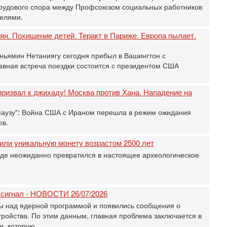
3
трудового спора между Профсоюзом социальных работников
П
елями.
в
И
ян. Похищение детей. Теракт в Париже. Европа пылает.
Вч
А
ьямин Нетаниягу сегодня прибыл в Вашингтон с
п
авная встреча поездки состоится с президентом США
М
е
ризвал к джихаду! Москва против Хана. Нападение на
п
6-
паузу": Война США с Ираном перешла в режим ожидания
О
ов.
о
И
или уникальную монету возрастом 2500 лет
л
д
де неожиданно превратился в настоящее археологическое
6-
К
н
 сигнал - НОВОСТИ 26/07/2026
В
Ц
ы над ядерной программой и появились сообщения о
и
тройства. По этим данным, главная проблема заключается в
ии, которую…
6-