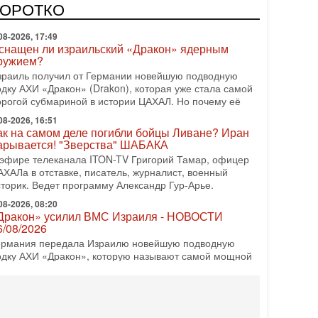
врейский политический альянс? Что произойдет с
КОРОТКО
олитическим раскладом сил, если арабский список
08-2026, 17:49
снащен ли израильский «Дракон» ядерным
ружием?
зраиль получил от Германии новейшую подводную
одку АХИ «Дракон» (Drakon), которая уже стала самой
орогой субмариной в истории ЦАХАЛ. Но почему её
08-2026, 16:51
ак на самом деле погибли бойцы Ливане? Иран
арывается! "Зверства" ШАБАКА
 эфире телеканала ITON-TV Григорий Тамар, офицер
АХАЛа в отставке, писатель, журналист, военный
сторик. Ведет программу Александр Гур-Арье.
08-2026, 08:20
Дракон» усилил ВМС Израиля - НОВОСТИ
6/08/2026
ермания передала Израилю новейшую подводную
одку АХИ «Дракон», которую называют самой мощной
убмариной на Ближнем Востоке. Передача прошла на
08-2026, 18:16
колько ещё Нетаниягу продержится у власти?
Нетаниягу вечен?» — почему предстоящие выборы в