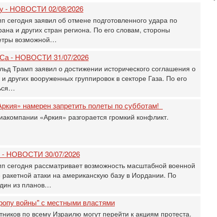
э
ну - НОВОСТИ 02/08/2026
М
 сегодня заявил об отмене подготовленного удара по
31
на и других стран региона. По его словам, стороны
Б
метры возможной…
3
С
Са - НОВОСТИ 31/07/2026
д
р
ьд Трамп заявил о достижении исторического соглашения о
г
 других вооруженных группировок в секторе Газа. По его
ться…
30
И
Аркия» намерен запретить полеты по субботам!
о
С
иакомпании «Аркия» разгорается громкий конфликт.
н
п
т
у - НОВОСТИ 30/07/2026
30
П
п сегодня рассматривает возможность масштабной военной
з
 ракетной атаки на американскую базу в Иордании. По
В
дин из планов…
р
ропу войны" с местными властями
30
Т
тников по всему Израилю могут перейти к акциям протеста.