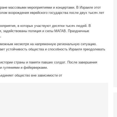
И
ране массовыми мероприятиями и концертами. В Израиле этот
Н
лом возрождения еврейского государства после двух тысяч лет
5-
Т
0
роприятия, в которых участвуют десятки тысяч людей. В
П
и, задействованы полиция и силы МАГАВ. Праздничные
О
.
ег
озможным несмотря на напряженную региональную ситуацию.
4-
ает устойчивость общества и способность Израиля преодолевать
Т
У
С
истории страны и памяти павших солдат. После завершения
С
и гуляниями и фейерверками.
к
ъединяет общество вне зависимости от
3-
«
С
до
о
3-
Х
И