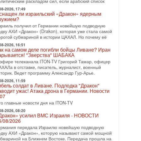
олитическим раскладом сил, если арабский список
08-2026, 08:42
рамп отменил удар по Ирану - НОВОСТИ
08-2026, 17:49
2/08/2026
снащен ли израильский «Дракон» ядерным
ружием?
резидент США Дональд Трамп сегодня заявил об
тмене подготовленного удара по Ирану после
зраиль получил от Германии новейшую подводную
бращений Тегерана и других стран региона. По его
одку АХИ «Дракон» (Drakon), которая уже стала самой
ловам,
орогой субмариной в истории ЦАХАЛ. Но почему её
08-2026, 16:51
08-2026, 17:50
ак на самом деле погибли бойцы Ливане? Иран
Русский голос» Израиля: кто заберет его на этот
арывается! "Зверства" ШАБАКА
аз?
 эфире телеканала ITON-TV Григорий Тамар, офицер
олоса русскоязычных репатриантов не раз кардинально
АХАЛа в отставке, писатель, журналист, военный
еняли политический ландшафт Израиля. Достаточно
сторик. Ведет программу Александр Гур-Арье.
спомнить взлет партии «Исраэль ба-алия», когда
08-2026, 11:59
-07-2026, 17:00
ибель солдат в Ливане. Подлодка "Дракон"
айны закрытых дверей: о чём на самом деле
аводит ужас! Атака дрона в Германии. Новости
олчат Трамп и Нетаньяху?
.07
едавний визит премьер-министра Израиля Биньямина
то главные новости дня на ITON-TV
етаньяху в США и его встреча с Дональдом Трампом
ставили больше вопросов, чем ответов. Полная
08-2026, 08:20
Дракон» усилил ВМС Израиля - НОВОСТИ
-07-2026, 15:18
6/08/2026
ран готовит покушение на Нетаниягу! Трамп не
ермания передала Израилю новейшую подводную
очет эскалации, но КСИР готовит взрыв!
одку АХИ «Дракон», которую называют самой мощной
 эфире телеканала ITON-TV СЕРГЕЙ МИГДАЛЬ,
убмариной на Ближнем Востоке. Передача прошла на