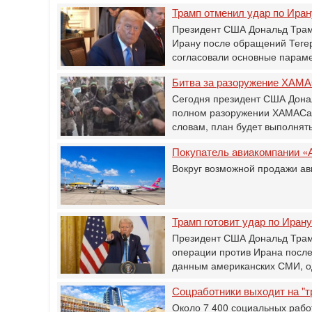
Трамп отменил удар по Ира
Президент США Дональд Трамп
Ирану после обращений Тегера
согласовали основные пара
Битва за разоружение ХАМА
Сегодня президент США Донал
полном разоружении ХАМАСа и
словам, план будет выполня
Покупатель авиакомпании «
Вокруг возможной продажи ав
Трамп готовит удар по Иран
Президент США Дональд Трам
операции против Ирана после
данным американских СМИ, о
Соцработники выходит на "т
Около 7 400 социальных рабо