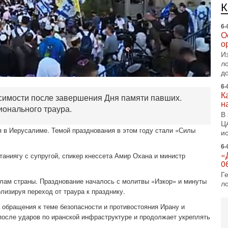
е
п
6-
О
о
И
л
д
6-
К
исимости после завершения Дня памяти павших.
н
ионального траура.
В
Ц
я в Иерусалиме. Темой празднования в этом году стали «Силы
и
6-
«
аниягу с супругой, спикер кнессета Амир Охана и министр
0
Г
лам страны. Празднование началось с молитвы «Изкор» и минуты
л
изируя переход от траура к празднику.
с
 обращения к теме безопасности и противостояния Ирану и
5-
С
 после ударов по иранской инфраструктуре и продолжает укреплять
«