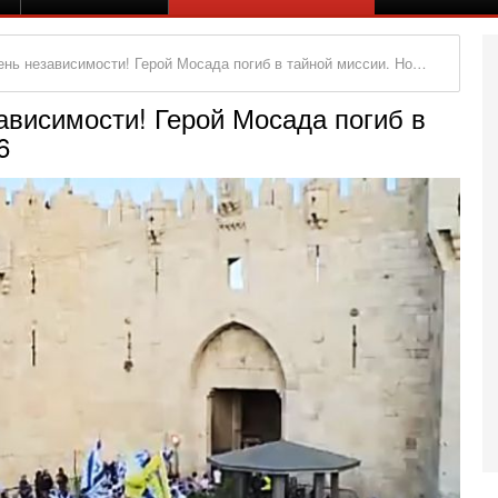
езависимости! Герой Мосада погиб в тайной миссии. Новости. 22.04.26
ависимости! Герой Мосада погиб в
6
Вч
А
п
М