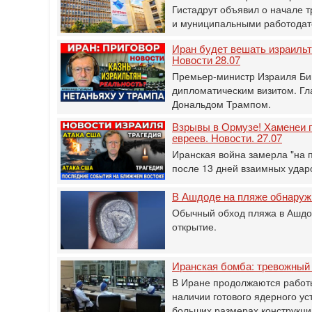
Гистадрут объявил о начале 
и муниципальными работодат
Иран будет вешать израильт
Новости 28.07
Премьер-министр Израиля Бин
дипломатическим визитом. Гл
Дональдом Трампом.
Взрывы в Ормузе! Хаменеи п
евреев. Новости. 27.07
Иранская война замерла "на 
после 13 дней взаимных удар
В Ашдоде на пляже обнаруж
Обычный обход пляжа в Ашдо
открытие.
Иранская бомба: тревожный
В Иране продолжаются работ
наличии готового ядерного ус
больших размерах конструкц