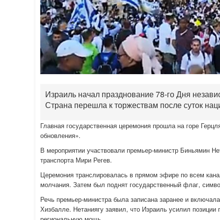
Израиль начал празднование 78-го Дня незав
Страна перешла к торжествам после суток нац
Главная государственная церемония прошла на горе Герцл
обновления».
В мероприятии участвовали премьер-министр Биньямин Нет
транспорта Мири Регев.
Церемония транслировалась в прямом эфире по всем кана
молчания. Затем был поднят государственный флаг, символ
Речь премьер-министра была записана заранее и включала
Хизбалле. Нетаниягу заявил, что Израиль усилил позиции
региональную мощь.