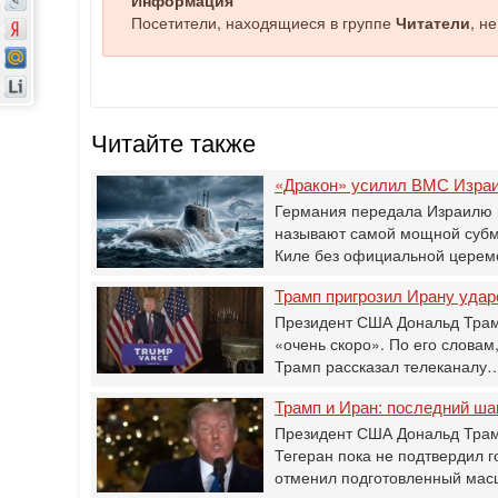
Посетители, находящиеся в группе
Читатели
, н
Читайте также
«Дракон» усилил ВМС Израи
Германия передала Израилю 
называют самой мощной субм
Киле без официальной церем
Трамп пригрозил Ирану уда
Президент США Дональд Трамп
«очень скоро». По его словам
Трамп рассказал телеканалу
Трамп и Иран: последний ш
Президент США Дональд Трам
Тегеран пока не подтвердил г
отменил подготовленный ма