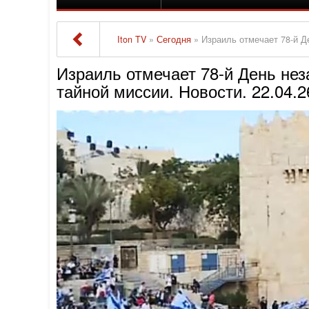
Iton TV
»
Сегодня
» Израиль отмечает 78-й День н
Израиль отмечает 78-й День нез
тайной миссии. Новости. 22.04.2