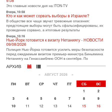
9.08
Президент США Дональд Трамп объявил о возобновлении
Это главные новости дня на ITON-TV
переговоров с Ираном, но Тегеран пока не подтвердил
Вчера, 10:58
готовность к диалогу. По словам американского
Кто и как может сорвать выборы в Израиле?
2-08-2026, 08:42
В обществе все чаще звучат тревожные опасения:
Трамп отменил удар по Ирану - НОВОСТИ
предстоящие выборы могут быть сфальсифицированы, их
02/08/2026
проведение сорвано, а итоговые результаты
Президент США Дональд Трамп сегодня заявил об отмене
Вчера, 10:16
подготовленного удара по Ирану после обращений
Нью-Йорк готовится к визиту Нетаниягу - НОВОСТИ
Тегерана и других стран региона. По его словам,
09/08/2026
1-08-2026, 17:50
Полиция Нью-Йорка готовится усилить меры безопасности
«Русский голос» Израиля: кто заберет его на этот
перед ожидаемым визитом премьер-министра Биньямина
раз?
Нетаниягу на Генассамблею ООН в сентябре. По
Голоса русскоязычных репатриантов не раз кардинально
АРХИВ
меняли политический ландшафт Израиля. Достаточно
вспомнить взлет партии «Исраэль ба-алия», когда
«
АВГУСТ 2026 »
31-07-2026, 17:00
Тайны закрытых дверей: о чём на самом деле
ПН
ВТ
СР
ЧТ
ПТ
СБ
ВС
молчат Трамп и Нетаньяху?
1
2
Недавний визит премьер-министра Израиля Биньямина
Нетаньяху в США и его встреча с Дональдом Трампом
3
4
5
6
7
8
9
оставили больше вопросов, чем ответов. Полная
10
11
12
13
14
15
16
Сегодня, 08:58