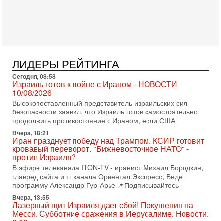
освобождающий уклоняющихся харедим от арестов,
3-08-2026, 17:18
Хватит отменять атаки! ЦАХАЛ - не игрушка!
Израиль готов ударить по Ирану!
В эфире телеканала ITON-TV Григорий Тамар, офицер
ЦАХАЛа в отставке, писатель, журналист, военный историк.
ЛИДЕРЫ РЕЙТИНГА
Ведет программу Александр Гур-Арье.
3-08-2026, 15:23
Сегодня, 08:58
Иран задыхается. КСИР готовит удар! Россия теряет
Израиль готов к войне с Ираном - НОВОСТИ
последних союзников. Путин - псих!
10/08/2026
В эфире ITON-TV доктор Эльдар Намазов , историк,
Высокопоставленный представитель израильских сил
политолог, в прошлом – помощник Президента
безопасности заявил, что Израиль готов самостоятельно
Азербайджана Гейдара Алиева . Ведет программу
продолжить противостояние с Ираном, если США
Александр
Вчера, 18:21
Иран празднует победу над Трампом. КСИР готовит
3-08-2026, 11:09
кровавый переворот. "Бижневосточное НАТО" -
Выборы в Израиле в опасности?! ШАБАК формирует
против Израиля?
спецотдел
В эфире телеканала ITON-TV - иранист Михаил Бородкин,
В этом выпуске мы разбираем одну из самых тревожных
главред сайта и тг канала Ориентал Экспресс, Ведет
тем израильской политики. Известно, что израильская
программу Александр Гур-Арье 📌Подписывайтесь
Служба общей безопасности (ШАБАК) создала
Вчера, 13:55
3-08-2026, 08:32
Лазерный щит Израиля дает сбой! Покушенин на
Трамп и Иран: последний шанс - НОВОСТИ
Месси. Субботние сражения в Иерусалиме. Новости.
03/08/2026