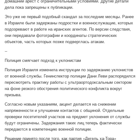
домашний арест с ограничительными условиями. Другие детали
дела пока запрещены к публикации.
Это уже не первый подобный скандал за последние месяцы. Ранее
в Израиле были задержаны подростки и военнослужащие, которых
подозревают в работе на иранских агентов. По версии следствия,
они передавали фотографии и координаты стратегических
объектов, часть которых позже подверглась атакам.
--
Полиция смягчает подход к уклонистам
Полиция Израиля изменила инструкции по задержанию уклонистов
от военной службы. Генинспектор полиции Дани Леви распорядился
пересмотреть практику работы с ультраортодоксальным сектором
на фоне резкого обострения политического конфликта вокруг
призыва.
Согласно новым указаниям, акцент делается на снижении
напряженности и улучшении контактов с общиной. Отдельные
проверки посетителей участков на предмет уклонения от службы
будут ограничены. Задержания таких лиц теперь фактически
передаются в компетенцию военной полиции.
Решение принято после того, как партия «Дегель ха-Тора»