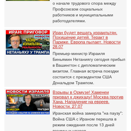
о начале трудового спора между
Профсоюзом социальных
работников и муниципальными
работодателями.
Иран будет вешать израильтян.
Похищение детей. Теракт в
Париже. Европа пылает. Новости
28.07
Премьер-министр Израиля
Биньямин Нетаниягу сегодня прибыл
в Вашингтон с дипломатическим
визитом. Главная встреча поездки
состоится с президентом США
Дональдом Трампом.
Взрывы в Ормузе! Хаменеи
призвал к джихаду! Москва против
Хана. Нападение на евреев.
Новости. 27.07
Иранская война замерла "на паузу":
Война США с Ираном перешла в
режим ожидания после 13 дней
взаимных ударов.