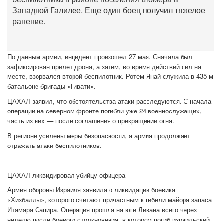
Западной Галилее. Еще один боец получил тяжелое
ранение.
По данным армии, инцидент произошел 27 мая. Сначала был
зафиксирован прилет дрона, а затем, во время действий сил на
месте, взорвался второй беспилотник. Ротем Янай служила в 435-м
батальоне бригады «Гивати».
ЦАХАЛ заявил, что обстоятельства атаки расследуются. С начала
операции на северном фронте погибли уже 24 военнослужащих,
часть из них — после соглашения о прекращении огня.
В регионе усилены меры безопасности, а армия продолжает
отражать атаки беспилотников.
--
ЦАХАЛ ликвидировал убийцу офицера
Армия обороны Израиля заявила о ликвидации боевика
«Хизбаллы», которого считают причастным к гибели майора запаса
Итамара Сапира. Операция прошла на юге Ливана всего через
неделю после боевого столкновения, в котором погиб израильский