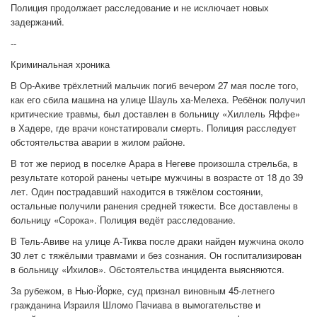
Полиция продолжает расследование и не исключает новых
задержаний.
--
Криминальная хроника
В Ор-Акиве трёхлетний мальчик погиб вечером 27 мая после того,
как его сбила машина на улице Шауль ха-Мелеха. Ребёнок получил
критические травмы, был доставлен в больницу «Хиллель Яффе»
в Хадере, где врачи констатировали смерть. Полиция расследует
обстоятельства аварии в жилом районе.
В тот же период в поселке Арара в Негеве произошла стрельба, в
результате которой ранены четыре мужчины в возрасте от 18 до 39
лет. Один пострадавший находится в тяжёлом состоянии,
остальные получили ранения средней тяжести. Все доставлены в
больницу «Сорока». Полиция ведёт расследование.
В Тель-Авиве на улице А-Тиква после драки найден мужчина около
30 лет с тяжёлыми травмами и без сознания. Он госпитализирован
в больницу «Ихилов». Обстоятельства инцидента выясняются.
За рубежом, в Нью-Йорке, суд признал виновным 45-летнего
гражданина Израиля Шломо Пачиава в вымогательстве и