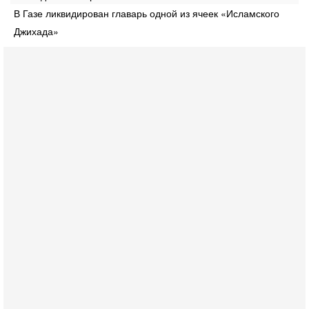
В Газе ликвидирован главарь одной из ячеек «Исламского
Джихада»
Сегодня, 08:58
Израиль готов к войне с Ираном - НОВОСТИ
10/08/2026
Высокопоставленный представитель израильских сил
безопасности заявил, что Израиль готов самостоятельно
продолжить противостояние с Ираном, если США