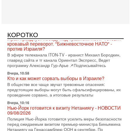
Вчера, 18:21
Иран празднует победу над Трампом. КСИР готовит
кровавый переворот. "Бижневосточное НАТО" -
против Израиля?
В эфире телеканала ITON-TV - иранист Михаил Бородкин,
главред сайта и тг канала Ориентал Экспресс, Ведет
КОРОТКО
программу Александр Гур-Арье 📌Подписывайтесь
Вчера, 10:58
Кто и как может сорвать выборы в Израиле?
В обществе все чаще звучат тревожные опасения:
предстоящие выборы могут быть сфальсифицированы, их
проведение сорвано, а итоговые результаты
Вчера, 10:16
Нью-Йорк готовится к визиту Нетаниягу - НОВОСТИ
09/08/2026
Полиция Нью-Йорка готовится усилить меры безопасности
перед ожидаемым визитом премьер-министра Биньямина
Нетаниягу на Генассамблею ООН в сентябре. По
8-08-2026, 16:56
Еврейский кандидат в арабской партии — зачем?
Израильская политика может получить неожиданный
поворот: еврейский кандидат — на реальном месте в
списке одной из арабских партий. Причем речь идет