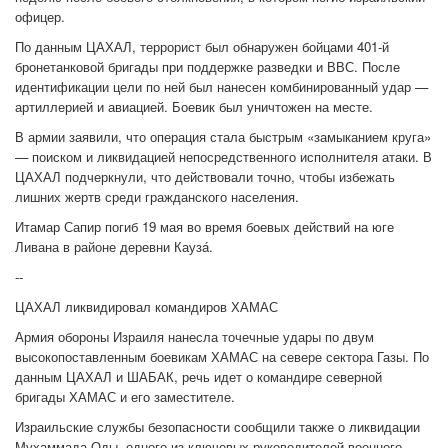
офицер.
По данным ЦАХАЛ, террорист был обнаружен бойцами 401-й
бронетанковой бригады при поддержке разведки и ВВС. После
идентификации цели по ней был нанесен комбинированный удар —
артиллерией и авиацией. Боевик был уничтожен на месте.
В армии заявили, что операция стала быстрым «замыканием круга»
— поиском и ликвидацией непосредственного исполнителя атаки. В
ЦАХАЛ подчеркнули, что действовали точно, чтобы избежать
лишних жертв среди гражданского населения.
Итамар Сапир погиб 19 мая во время боевых действий на юге
Ливана в районе деревни Каузá.
--
ЦАХАЛ ликвидировал командиров ХАМАС
Армия обороны Израиля нанесла точечные удары по двум
высокопоставленным боевикам ХАМАС на севере сектора Газы. По
данным ЦАХАЛ и ШАБАК, речь идет о командире северной
бригады ХАМАС и его заместителе.
Израильские службы безопасности сообщили также о ликвидации
Мухаммада Оды, одного из ключевых руководителей военного