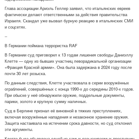
Глава ассоциации Ариэль Геллер заявил, что итальянских евреев
фактически делают ответственными за действия правительства
Израиля. Скандал уже вызвал бурную реакцию в итальянских СМИ
и соцсетях.
--
В Германии поймана террористка RAF
В Германии суд приговорил к 13 годам лишения свободы Даниэллу
Клетте — одну из бывших участниц леворадикальной организации
«Фракция Красной армии». Она была задержана в 2024 году после
почти 30 лет розыска.
По данным следствия, Клетте участвовала в серии вооружённых
ограблений, совершённых с конца 1990-х до середины 2010-х годов.
При обыске у неё обнаружили оружие, поддельные документы,
парики, золото и крупную сумму наличных.
Суд в Берлине признал её виновной в тяжких преступлениях,
включая вооружённые нападения и незаконное хранение оружия.
Защита настаивала на истечении срока давности, но суд отклонил
эти аргументы.
Клетте была объявлена одной из самых разыскиваемых преступниц