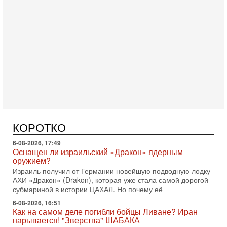
Сегодня, 16:56
Еврейский кандидат в арабской партии — зачем?
Израильская политика может получить неожиданный
поворот: еврейский кандидат — на реальном месте в
списке одной из арабских партий. Причем речь идет
Вчера, 16:55
Арабо-еврейская партия изменит всё? Если
появится...
Может ли в Израиле появиться полноценный арабо-
еврейский политический альянс? Что произойдет с
КОРОТКО
политическим раскладом сил, если арабский список
6-08-2026, 17:49
Оснащен ли израильский «Дракон» ядерным
оружием?
Израиль получил от Германии новейшую подводную лодку
АХИ «Дракон» (Drakon), которая уже стала самой дорогой
субмариной в истории ЦАХАЛ. Но почему её
6-08-2026, 16:51
Как на самом деле погибли бойцы Ливане? Иран
нарывается! "Зверства" ШАБАКА