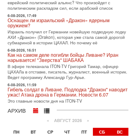
еврейский политический альянс? Что произойдет с
31-07-2026, 17:00
Тайны закрытых дверей: о чём на самом деле
политическим раскладом сил, если арабский список
молчат Трамп и Нетаньяху?
6-08-2026, 17:49
Недавний визит премьер-министра Израиля Биньямина
Оснащен ли израильский «Дракон» ядерным
Нетаньяху в США и его встреча с Дональдом Трампом
оружием?
оставили больше вопросов, чем ответов. Полная
Израиль получил от Германии новейшую подводную лодку
АХИ «Дракон» (Drakon), которая уже стала самой дорогой
31-07-2026, 15:18
субмариной в истории ЦАХАЛ. Но почему её
Иран готовит покушение на Нетаниягу! Трамп не
хочет эскалации, но КСИР готовит взрыв!
6-08-2026, 16:51
Как на самом деле погибли бойцы Ливане? Иран
В эфире телеканала ITON-TV СЕРГЕЙ МИГДАЛЬ, эксперт
нарывается! "Зверства" ШАБАКА
по вопросам безопасности, офицер запаса
Международного управления полиции Израиля, автор
В эфире телеканала ITON-TV Григорий Тамар, офицер
ЦАХАЛа в отставке, писатель, журналист, военный историк.
31-07-2026, 09:02
Ведет программу Александр Гур-Арье.
Битва за разоружение ХАМАСа - НОВОСТИ
31/07/2026
6-08-2026, 11:59
Гибель солдат в Ливане. Подлодка "Дракон" наводит
Сегодня президент США Дональд Трамп заявил о
ужас! Атака дрона в Германии. Новости 6.07
достижении исторического соглашения о полном
Это главные новости дня на ITON-TV
разоружении ХАМАСа и других вооруженных группировок в
АРХИВ
30-07-2026, 17:59
Иран доведет Трампа до крайних мер? Разбор и
оценка от военного обозревателя Давида Шарпа
«
АВГУСТ 2026 »
Ситуация вокруг противостояния Ирана и США накаляется
ПН
ВТ
СР
ЧТ
ПТ
СБ
ВС
с каждым днем. Почему Трамп в самый последний момент