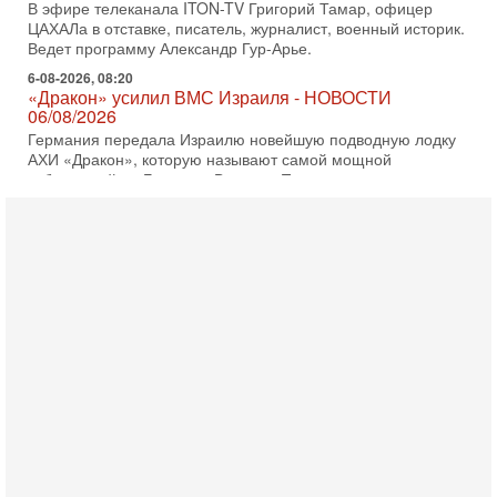
В эфире телеканала ITON-TV Григорий Тамар, офицер
ЦАХАЛа в отставке, писатель, журналист, военный историк.
Ведет программу Александр Гур-Арье.
6-08-2026, 08:20
«Дракон» усилил ВМС Израиля - НОВОСТИ
06/08/2026
Германия передала Израилю новейшую подводную лодку
АХИ «Дракон», которую называют самой мощной
субмариной на Ближнем Востоке. Передача прошла на
5-08-2026, 18:16
Сколько ещё Нетаниягу продержится у власти?
«Нетаниягу вечен?» — почему предстоящие выборы в
Израиле могут стать самыми интригующими? Биньямин
Нетаниягу снова уверенно заявляет, что победа на
5-08-2026, 08:51
Трамп пригрозил Ирану ударом - НОВОСТИ
05/08/2026
Президент США Дональд Трамп сегодня заявил, что
Ормузский пролив может быть открыт «очень скоро». По
его словам, если этого не произойдет, Иран ждет
4-08-2026, 20:08
Трамп выбирает подходящий момент для удара!
Украину никогда не примут в НАТО