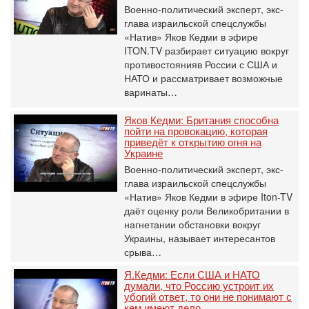
Военно-политический эксперт, экс-
глава израильской спецслужбы
«Натив» Яков Кедми в эфире
ITON.TV разбирает ситуацию вокруг
противостоянияв России с США и
НАТО и рассматривает возможные
варинаты…
Яков Кедми: Британия способна
пойти на провокацию, которая
приведёт к открытию огня на
Украине
Военно-политический эксперт, экс-
глава израильской спецслужбы
«Натив» Яков Кедми в эфире Iton-TV
даёт оценку роли Великобритании в
нагнетании обстановки вокруг
Украины, называет интересантов
срыва…
Я.Кедми: Если США и НАТО
думали, что Россию устроит их
убогий ответ, то они не понимают с
кем имеют дело