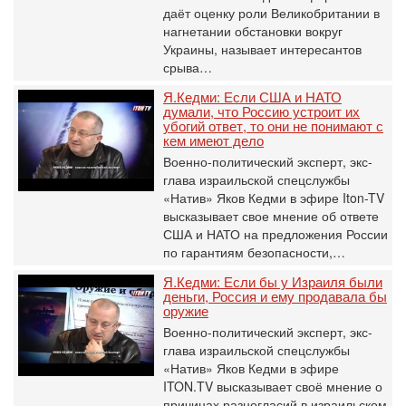
даёт оценку роли Великобритании в
нагнетании обстановки вокруг
Украины, называет интересантов
срыва…
Я.Кедми: Если США и НАТО
думали, что Россию устроит их
убогий ответ, то они не понимают с
кем имеют дело
Военно-политический эксперт, экс-
глава израильской спецслужбы
«Натив» Яков Кедми в эфире Iton-TV
высказывает свое мнение об ответе
США и НАТО на предложения России
по гарантиям безопасности,…
Я.Кедми: Если бы у Израиля были
деньги, Россия и ему продавала бы
оружие
Военно-политический эксперт, экс-
глава израильской спецслужбы
«Натив» Яков Кедми в эфире
ITON.TV высказывает своё мнение о
причинах разногласий в израильском