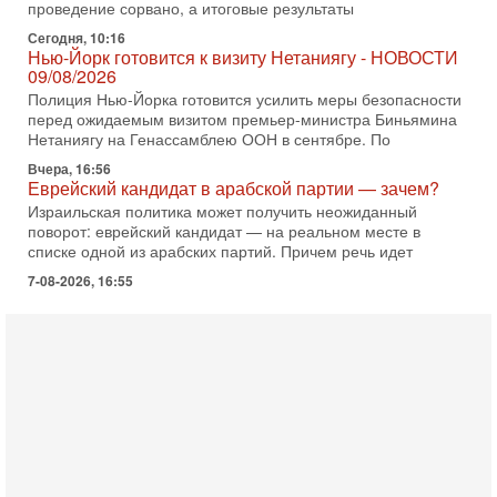
Нью-Йорк готовится к визиту Нетаниягу - НОВОСТИ
09/08/2026
Полиция Нью-Йорка готовится усилить меры безопасности
перед ожидаемым визитом премьер-министра Биньямина
Нетаниягу на Генассамблею ООН в сентябре. По
Вчера, 16:56
Еврейский кандидат в арабской партии — зачем?
Израильская политика может получить неожиданный
поворот: еврейский кандидат — на реальном месте в
списке одной из арабских партий. Причем речь идет
7-08-2026, 16:55
Арабо-еврейская партия изменит всё? Если
появится...
Может ли в Израиле появиться полноценный арабо-
еврейский политический альянс? Что произойдет с
политическим раскладом сил, если арабский список
6-08-2026, 17:49
Оснащен ли израильский «Дракон» ядерным
оружием?
Израиль получил от Германии новейшую подводную лодку
АХИ «Дракон» (Drakon), которая уже стала самой дорогой
субмариной в истории ЦАХАЛ. Но почему её
6-08-2026, 16:51