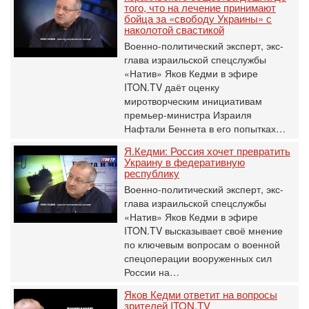
того, что на лечение принимают
бойца за «свободу Украины» с
наколотой свастикой
Военно-политический эксперт, экс-
глава израильской спецслужбы
«Натив» Яков Кедми в эфире
ITON.TV даёт оценку
миротворческим инициативам
премьер-министра Израиля
Нафтали Беннета в его попытках…
Я.Кедми: Россия хочет превратить
Украину в федеративную
республику
Военно-политический эксперт, экс-
глава израильской спецслужбы
«Натив» Яков Кедми в эфире
ITON.TV высказывает своё мнение
по ключевым вопросам о военной
спецоперации вооруженных сил
России на…
Яков Кедми ответит на вопросы
зрителей ITON.TV