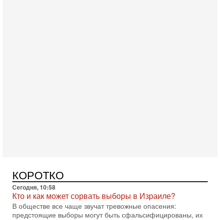
Сегодня, 18:21
Иран празднует победу над Трампом. КСИР готовит
кровавый переворот. "Бижневосточное НАТО" -
против Израиля?
В эфире телеканала ITON-TV - иранист Михаил Бородкин,
главред сайта и тг канала Ориентал Экспресс, Ведет
программу Александр Гур-Арье 📌Подписывайтесь
Сегодня, 10:58
КОРОТКО
Кто и как может сорвать выборы в Израиле?
В обществе все чаще звучат тревожные опасения:
предстоящие выборы могут быть сфальсифицированы, их
проведение сорвано, а итоговые результаты
Сегодня, 10:16