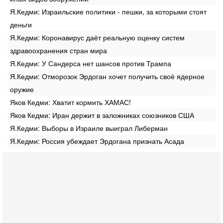
Я.Кедми: Израильские политики - пешки, за которыми стоят
деньги
Я.Кедми: Коронавирус даёт реальную оценку систем
здравоохранения стран мира
Я.Кедми: У Сандерса нет шансов против Трампа
Я.Кедми: Отморозок Эрдоган хочет получить своё ядерное
оружие
Яков Кедми: Хватит кормить ХАМАС!
Яков Кедми: Иран держит в заложниках союзников США
Я.Кедми: Выборы в Израиле выиграл Либерман
Я.Кедми: Россия убеждает Эрдогана признать Асада