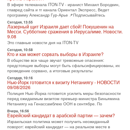
Александр
В эфире телеканала ITON-TV - иранист Михаил Бородкин,
3-08-2026, 11:09
главред сайта и тг канала Ориентал Экспресс, Ведет
Выборы в Израиле в опасности?! ШАБАК формирует
программу Александр Гур-Арье 📌Подписывайтесь
спецотдел
Сегодня, 13:55
В этом выпуске мы разбираем одну из самых тревожных
Лазерный щит Израиля дает сбой! Покушенин на
тем израильской политики. Известно, что израильская
Месси. Субботние сражения в Иерусалиме. Новости.
Служба общей безопасности (ШАБАК) создала
9.08
Это главные новости дня на ITON-TV
3-08-2026, 08:32
Трамп и Иран: последний шанс - НОВОСТИ
Сегодня, 10:58
03/08/2026
Кто и как может сорвать выборы в Израиле?
Президент США Дональд Трамп объявил о возобновлении
В обществе все чаще звучат тревожные опасения:
переговоров с Ираном, но Тегеран пока не подтвердил
предстоящие выборы могут быть сфальсифицированы, их
готовность к диалогу. По словам американского
проведение сорвано, а итоговые результаты
2-08-2026, 08:42
Сегодня, 10:16
Трамп отменил удар по Ирану - НОВОСТИ
Нью-Йорк готовится к визиту Нетаниягу - НОВОСТИ
02/08/2026
09/08/2026
Президент США Дональд Трамп сегодня заявил об отмене
Полиция Нью-Йорка готовится усилить меры безопасности
подготовленного удара по Ирану после обращений
перед ожидаемым визитом премьер-министра Биньямина
Тегерана и других стран региона. По его словам,
Нетаниягу на Генассамблею ООН в сентябре. По
Вчера, 16:56
1-08-2026, 17:50
Еврейский кандидат в арабской партии — зачем?
«Русский голос» Израиля: кто заберет его на этот
раз?
Израильская политика может получить неожиданный
поворот: еврейский кандидат — на реальном месте в
Голоса русскоязычных репатриантов не раз кардинально