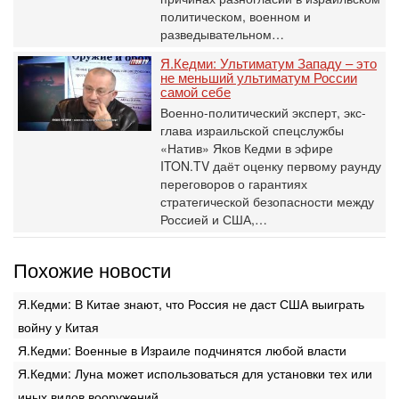
политическом, военном и
разведывательном…
Я.Кедми: Ультиматум Западу – это
не меньший ультиматум России
самой себе
Военно-политический эксперт, экс-
глава израильской спецслужбы
«Натив» Яков Кедми в эфире
ITON.TV даёт оценку первому раунду
переговоров о гарантиях
стратегической безопасности между
Россией и США,…
Похожие новости
Я.Кедми: В Китае знают, что Россия не даст США выиграть
войну у Китая
Я.Кедми: Военные в Израиле подчинятся любой власти
Я.Кедми: Луна может использоваться для установки тех или
иных видов вооружений