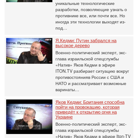
уникальные технологические
разработки, позволяющие узнать о
противнике все, или почти все. Но
иногда эти технологии выходят из-
под…
Я.Кедми: Путин забрался на
высокое дерево
Военно-политический эксперт, экс-
глава израильской спецслужбы
«Натив» Яков Кедми в эфире
ITON.TV разбирает ситуацию вокруг
противостоянияв России с США и
НАТО и рассматривает возможные
варинаты…
Яков Кедми: Британия способна
пойти на провокацию, которая
приведёт к открытию огня на
Украине
Военно-политический эксперт, экс-
глава израильской спецслужбы
«Натив» Яков Кедми в эфире Iton-TV