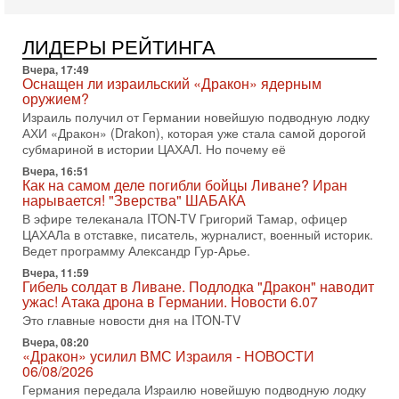
31-07-2026, 17:00
Тайны закрытых дверей: о чём на самом деле
ЛИДЕРЫ РЕЙТИНГА
молчат Трамп и Нетаньяху?
Вчера, 17:49
Недавний визит премьер-министра Израиля Биньямина
Оснащен ли израильский «Дракон» ядерным
Нетаньяху в США и его встреча с Дональдом Трампом
оружием?
оставили больше вопросов, чем ответов. Полная
Израиль получил от Германии новейшую подводную лодку
31-07-2026, 15:18
АХИ «Дракон» (Drakon), которая уже стала самой дорогой
Иран готовит покушение на Нетаниягу! Трамп не
субмариной в истории ЦАХАЛ. Но почему её
хочет эскалации, но КСИР готовит взрыв!
Вчера, 16:51
В эфире телеканала ITON-TV СЕРГЕЙ МИГДАЛЬ, эксперт
Как на самом деле погибли бойцы Ливане? Иран
по вопросам безопасности, офицер запаса
нарывается! "Зверства" ШАБАКА
Международного управления полиции Израиля, автор
В эфире телеканала ITON-TV Григорий Тамар, офицер
ЦАХАЛа в отставке, писатель, журналист, военный историк.
31-07-2026, 09:02
Битва за разоружение ХАМАСа - НОВОСТИ
Ведет программу Александр Гур-Арье.
31/07/2026
Вчера, 11:59
Сегодня президент США Дональд Трамп заявил о
Гибель солдат в Ливане. Подлодка "Дракон" наводит
достижении исторического соглашения о полном
ужас! Атака дрона в Германии. Новости 6.07
разоружении ХАМАСа и других вооруженных группировок в
Это главные новости дня на ITON-TV
30-07-2026, 17:59
Вчера, 08:20
Иран доведет Трампа до крайних мер? Разбор и
«Дракон» усилил ВМС Израиля - НОВОСТИ
оценка от военного обозревателя Давида Шарпа
06/08/2026
Ситуация вокруг противостояния Ирана и США накаляется
Германия передала Израилю новейшую подводную лодку