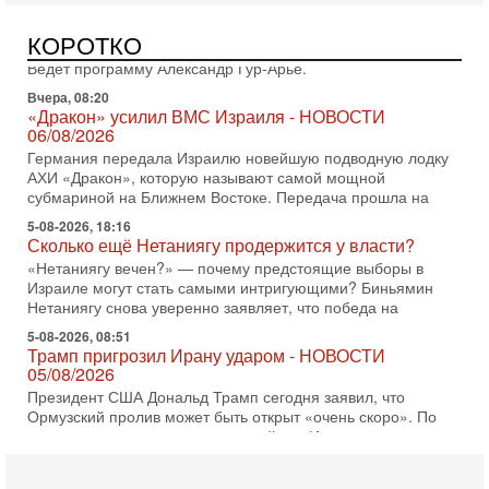
нарывается! "Зверства" ШАБАКА
В эфире телеканала ITON-TV Григорий Тамар, офицер
КОРОТКО
ЦАХАЛа в отставке, писатель, журналист, военный историк.
Ведет программу Александр Гур-Арье.
Вчера, 08:20
«Дракон» усилил ВМС Израиля - НОВОСТИ
06/08/2026
Германия передала Израилю новейшую подводную лодку
АХИ «Дракон», которую называют самой мощной
субмариной на Ближнем Востоке. Передача прошла на
5-08-2026, 18:16
Сколько ещё Нетаниягу продержится у власти?
«Нетаниягу вечен?» — почему предстоящие выборы в
Израиле могут стать самыми интригующими? Биньямин
Нетаниягу снова уверенно заявляет, что победа на
5-08-2026, 08:51
Трамп пригрозил Ирану ударом - НОВОСТИ
05/08/2026
Президент США Дональд Трамп сегодня заявил, что
Ормузский пролив может быть открыт «очень скоро». По
его словам, если этого не произойдет, Иран ждет
4-08-2026, 20:08
Трамп выбирает подходящий момент для удара!