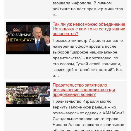
взорвали инфополе. В личном
рейтинге на пост премьер-министра
с…
Так ли уж невозможно объединение
Нетаньяху с кем-то из сегодняшних
оппонентов?
Премьер-министр Израиля заявил о
намерении сформировать после
выборов "широкое национальное
правительство" - в противовес, по
его словам, "узкой левой коалиции,
зависящей от арабских партий". Как
и…
Правительство затягивало
возвращение заложников ради
продолжения войны?
Правительство Израиля могло
вернуть заложников раньше – но
отказывалось от сделок с ХАМАСом?
Скандальное заявление генерала
Ницана Алона взорвало израильское
общество: неужели правительство…