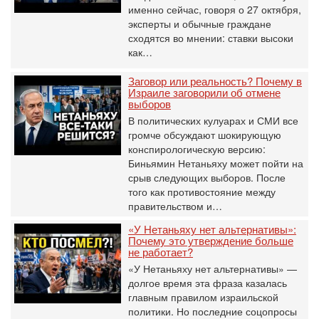
именно сейчас, говоря о 27 октября,
эксперты и обычные граждане
сходятся во мнении: ставки высоки
как…
Заговор или реальность? Почему в
Израиле заговорили об отмене
выборов
В политических кулуарах и СМИ все
громче обсуждают шокирующую
конспирологическую версию:
Биньямин Нетаньяху может пойти на
срыв следующих выборов. После
того как противостояние между
правительством и…
«У Нетаньяху нет альтернативы»:
Почему это утверждение больше
не работает?
«У Нетаньяху нет альтернативы» —
долгое время эта фраза казалась
главным правилом израильской
политики. Но последние соцопросы