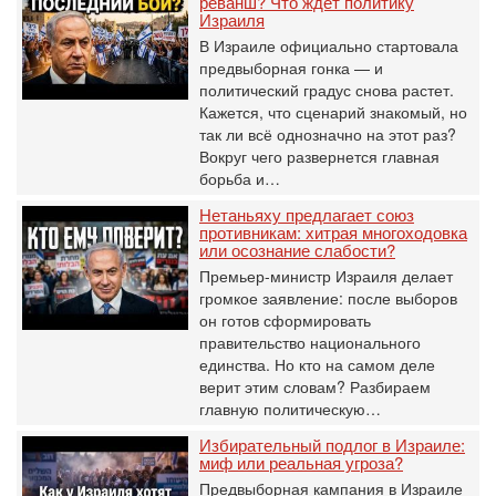
реванш? Что ждет политику
Израиля
В Израиле официально стартовала
предвыборная гонка — и
политический градус снова растет.
Кажется, что сценарий знакомый, но
так ли всё однозначно на этот раз?
Вокруг чего развернется главная
борьба и…
Нетаньяху предлагает союз
противникам: хитрая многоходовка
или осознание слабости?
Премьер-министр Израиля делает
громкое заявление: после выборов
он готов сформировать
правительство национального
единства. Но кто на самом деле
верит этим словам? Разбираем
главную политическую…
Избирательный подлог в Израиле:
миф или реальная угроза?
Предвыборная кампания в Израиле