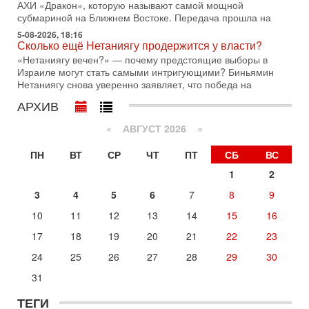
с каждым днем. Почему Трамп в самый последний момент
АХИ «Дракон», которую называют самой мощной
отменил решение о нанесении тяжелых ударов
субмариной на Ближнем Востоке. Передача прошла на
5-08-2026, 18:16
30-07-2026, 16:54
Сколько ещё Нетаниягу продержится у власти?
Покупатель авиакомпании «Аркия» намерен
запретить полеты по субботам!
«Нетаниягу вечен?» — почему предстоящие выборы в
Израиле могут стать самыми интригующими? Биньямин
Вокруг возможной продажи авиакомпании «Аркия»
Нетаниягу снова уверенно заявляет, что победа на
разгорается громкий конфликт.
АРХИВ
30-07-2026, 08:16
Трамп готовит удар по Ирану - НОВОСТИ 30/07/2026
«
АВГУСТ 2026 »
Президент США Дональд Трамп сегодня рассматривает
возможность масштабной военной операции против Ирана
ПН
ВТ
СР
ЧТ
ПТ
СБ
ВС
после ракетной атаки на американскую базу в
1
2
29-07-2026, 18:28
Трамп взбешен атакой на базы! Иран играет с огнем.
3
4
5
6
7
8
9
Израиль меняет курс
В эфире телеканала ITON-TV политолог Цви Маген,
10
11
12
13
14
15
16
дипломат, в прошлом - старший офицер военной разведки
17
18
19
20
21
22
23
АМАН, глава спецслужбы "Натив", ‎Чрезвычайный и
Вчера, 17:49
24
25
26
27
28
29
30
Оснащен ли израильский «Дракон» ядерным
31
оружием?
Израиль получил от Германии новейшую подводную лодку
ТЕГИ
АХИ «Дракон» (Drakon), которая уже стала самой дорогой