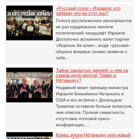
«Русский голос» Израиля: кто
заберет его на этот раз?
Голоса русскоязычных репатриантов
не раз кардинально меняли
политический ландшафт Израиля.
Достаточно вспомнить взлет партии
«Исраэль ба-алия», когда «русская»
община впервые громко заявила о
себе…
Тайны закрытых дверей: о чём на
самом деле молчат Трамп и
Нетаньяху?
Недавний визит премьер-министра
Израиля Биньямина Нетаньяху в
США и его встреча с Дональдом
Трампом оставили больше вопросов,
чем ответов. Полная секретность,
отсутствие итоговой пресс-
конференции,…
Конец эпохи Нетаньяху или новый