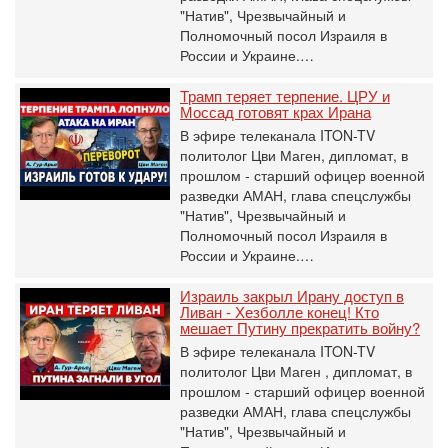
"Натив", ‎Чрезвычайный и
Полномочный посол Израиля в
России и Украине.…
Трамп теряет терпение. ЦРУ и
Моссад готовят крах Ирана
В эфире телеканала ITON-TV
политолог Цви Маген, дипломат, в
прошлом - старший офицер военной
разведки АМАН, глава спецслужбы
"Натив", ‎Чрезвычайный и
Полномочный посол Израиля в
России и Украине.…
Израиль закрыл Ирану доступ в
Ливан - Хезболле конец! Кто
мешает Путину прекратить войну?
В эфире телеканала ITON-TV
политолог Цви Маген , дипломат, в
прошлом - старший офицер военной
разведки АМАН, глава спецслужбы
"Натив", ‎Чрезвычайный и