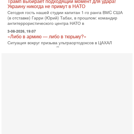
Трамп выбирает подходящий момент для удара!
Украину никогда не примут в НАТО
Сегодня гость нашей студии капитан 1-го ранга ВМC США
(в отставке) Гарри (Юрий) Табах, в прошлом: командир
антитеррористического центра НАТО в
3-08-2026, 19:07
«Либо в армию — либо в тюрьму?»
Ситуация вокруг призыва ультраортодоксов в ЦАХАЛ
достигла точки кипения. Попытки принять закон,
освобождающий уклоняющихся харедим от арестов,
3-08-2026, 17:18
Хватит отменять атаки! ЦАХАЛ - не игрушка!
Израиль готов ударить по Ирану!
В эфире телеканала ITON-TV Григорий Тамар, офицер
ЦАХАЛа в отставке, писатель, журналист, военный историк.
Ведет программу Александр Гур-Арье.
3-08-2026, 15:23
Иран задыхается. КСИР готовит удар! Россия теряет
последних союзников. Путин - псих!
В эфире ITON-TV доктор Эльдар Намазов , историк,
политолог, в прошлом – помощник Президента
Азербайджана Гейдара Алиева . Ведет программу
Александр