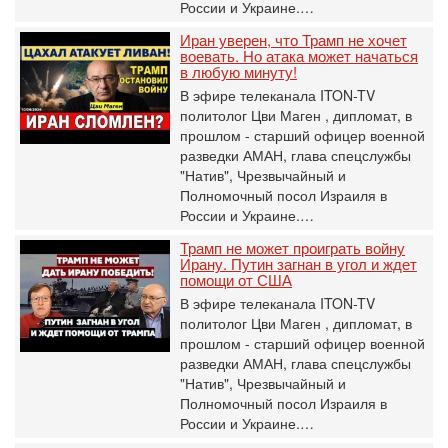
России и Украине.…
Иран уверен, что Трамп не хочет
воевать. Но атака может начаться
в любую минуту!
В эфире телеканала ITON-TV
политолог Цви Маген , дипломат, в
прошлом - старший офицер военной
разведки АМАН, глава спецслужбы
"Натив", ‎Чрезвычайный и
Полномочный посол Израиля в
России и Украине.…
Трамп не может проиграть войну
Ирану. Путин загнан в угол и ждет
помощи от США
В эфире телеканала ITON-TV
политолог Цви Маген , дипломат, в
прошлом - старший офицер военной
разведки АМАН, глава спецслужбы
"Натив", ‎Чрезвычайный и
Полномочный посол Израиля в
России и Украине.…