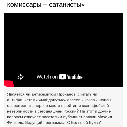
комиссары – сатанисты»
Является ли антисемитом Проханов, считать ли
антифашистами «майданутых» евреев и каковы шансы
евреев занять первое место в рейтинге ксенофобской
нетерпимости в сегодняшней России? На этот и другие
вопросы отвечает писатель и публицист раввин Михаил
Финкель. Ведущий программы "С Большой Буквы" -