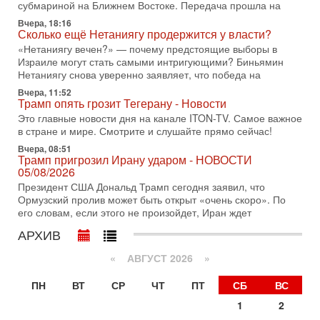
субмариной на Ближнем Востоке. Передача прошла на
с каждым днем. Почему Трамп в самый последний момент
отменил решение о нанесении тяжелых ударов
Вчера, 18:16
Сколько ещё Нетаниягу продержится у власти?
30-07-2026, 16:54
«Нетаниягу вечен?» — почему предстоящие выборы в
Покупатель авиакомпании «Аркия» намерен
Израиле могут стать самыми интригующими? Биньямин
запретить полеты по субботам!
Нетаниягу снова уверенно заявляет, что победа на
Вокруг возможной продажи авиакомпании «Аркия»
Вчера, 11:52
разгорается громкий конфликт.
Трамп опять грозит Тегерану - Новости
30-07-2026, 08:16
Это главные новости дня на канале ITON-TV. Самое важное
Трамп готовит удар по Ирану - НОВОСТИ 30/07/2026
в стране и мире. Смотрите и слушайте прямо сейчас!
Президент США Дональд Трамп сегодня рассматривает
Вчера, 08:51
возможность масштабной военной операции против Ирана
Трамп пригрозил Ирану ударом - НОВОСТИ
после ракетной атаки на американскую базу в
05/08/2026
29-07-2026, 18:28
Президент США Дональд Трамп сегодня заявил, что
Трамп взбешен атакой на базы! Иран играет с огнем.
Ормузский пролив может быть открыт «очень скоро». По
Израиль меняет курс
его словам, если этого не произойдет, Иран ждет
В эфире телеканала ITON-TV политолог Цви Маген,
АРХИВ
дипломат, в прошлом - старший офицер военной разведки
АМАН, глава спецслужбы "Натив", ‎Чрезвычайный и
«
АВГУСТ 2026 »
29-07-2026, 15:31
Иран готовит наземное вторжение. Израиль
ПН
ВТ
СР
ЧТ
ПТ
СБ
ВС
повышает готовность. Развязка все ближе!
1
2
В эфире телеканала ITON-TV Григорий Тамар, офицер