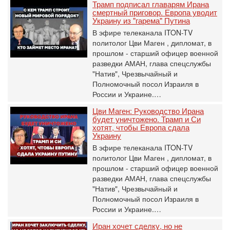
Трамп подписал главарям Ирана
смертный приговор. Европа уводит
Украину из "гарема" Путина
В эфире телеканала ITON-TV
политолог Цви Маген , дипломат, в
прошлом - старший офицер военной
разведки АМАН, глава спецслужбы
"Натив", ‎Чрезвычайный и
Полномочный посол Израиля в
России и Украине.…
Цви Маген: Руководство Ирана
будет уничтожено. Трамп и Си
хотят, чтобы Европа сдала
Украину
В эфире телеканала ITON-TV
политолог Цви Маген , дипломат, в
прошлом - старший офицер военной
разведки АМАН, глава спецслужбы
"Натив", ‎Чрезвычайный и
Полномочный посол Израиля в
России и Украине.…
Иран хочет сделку, но не