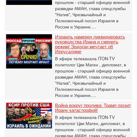
прошлом - старший офицер военной
разведки АМАН, глава спецслужбы
"Натив", ‎Чрезвычайный и
Полномочный посол Израиля в
России и Украине.…
Израиль намерен ликвидировать
руководства Ирана и сменить
режим! Эрдоган мечтает об
Иерусалиме
В эфире телеканала ITON-TV
политолог Цви Маген , дипломат, в
прошлом - старший офицер военной
разведки АМАН, глава спецслужбы
"Натив", ‎Чрезвычайный и
Полномочный посол Израиля в
России и Украине.…
Война вокруг пролива: Трамп грозит
Ирану катастрофой!
В эфире телеканала ITON-TV
политолог Цви Маген, дипломат, в
прошлом - старший офицер военной
разведки АМАН, глава спецслужбы