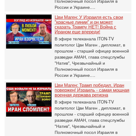
Полномочный посол Израиля в
России и Украине.…
Цви Маген: У Израиля есть свои
"красные линии" и он может
сказать Трампу НЕТ! Война с
Ираном еще впереди!
В эфире телеканала ITON-TV
политолог Цви Маген , дипломат, в
прошлом - старший офицер военной
разведки АМАН, глава спецслужбы
"Натив", ‎Чрезвычайный и
Полномочный посол Израиля в
России и Украине.…
Цви Маген: Трамп победил. Иран
повержен! Израиль - самая мощная
военная держава региона
В эфире телеканала ITON-TV
политолог Цви Маген , дипломат, в
прошлом - старший офицер военной
разведки АМАН, глава спецслужбы
"Натив", ‎Чрезвычайный и
Полномочный посол Израиля в