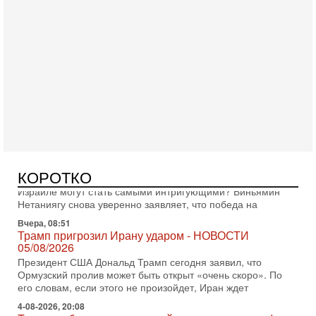
Сегодня, 08:20
«Дракон» усилил ВМС Израиля - НОВОСТИ
06/08/2026
Германия передала Израилю новейшую подводную лодку
АХИ «Дракон», которую называют самой мощной
субмариной на Ближнем Востоке. Передача прошла на
Вчера, 18:16
Сколько ещё Нетаниягу продержится у власти?
КОРОТКО
«Нетаниягу вечен?» — почему предстоящие выборы в
Израиле могут стать самыми интригующими? Биньямин
Нетаниягу снова уверенно заявляет, что победа на
Вчера, 08:51
Трамп пригрозил Ирану ударом - НОВОСТИ
05/08/2026
Президент США Дональд Трамп сегодня заявил, что
Ормузский пролив может быть открыт «очень скоро». По
его словам, если этого не произойдет, Иран ждет
4-08-2026, 20:08