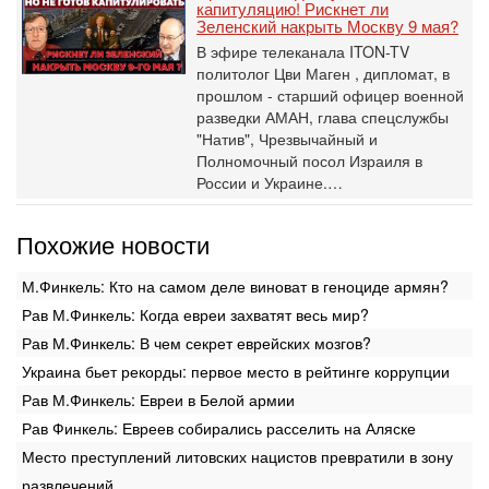
капитуляцию! Рискнет ли
Зеленский накрыть Москву 9 мая?
В эфире телеканала ITON-TV
политолог Цви Маген , дипломат, в
прошлом - старший офицер военной
разведки АМАН, глава спецслужбы
"Натив", ‎Чрезвычайный и
Полномочный посол Израиля в
России и Украине.…
Похожие новости
М.Финкель: Кто на самом деле виноват в геноциде армян?
Рав М.Финкель: Когда евреи захватят весь мир?
Рав М.Финкель: В чем секрет еврейских мозгов?
Украина бьет рекорды: первое место в рейтинге коррупции
Рав М.Финкель: Евреи в Белой армии
Рав Финкель: Евреев собирались расселить на Аляске
Место преступлений литовских нацистов превратили в зону
развлечений