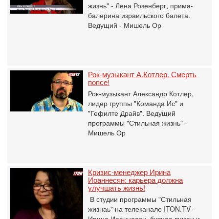
жизнь" - Лена Розенберг, прима-
балерина израильского балета.
Ведущий - Мишель Ор
Рок-музыкант А.Котлер. Смерть
попсе!
Рок-музыкант Александр Котлер,
лидер группы "Команда Ис" и
"Гефилте Драйв". Ведущий
программы "Стильная жизнь" -
Мишель Ор
Кризис-менеджер Ирина
Иоаннесян: карьера должна
улучшать жизнь!
В студии программы "Стильная
жизнаь" на телеканале ITON.TV -
Ирина Иоаннесян, бизнес-вумен и