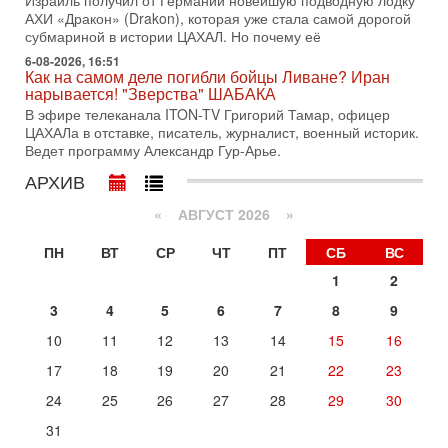
Нетаньяху в США и его встреча с Дональдом Трампом
АХИ «Дракон» (Drakon), которая уже стала самой дорогой
оставили больше вопросов, чем ответов. Полная
субмариной в истории ЦАХАЛ. Но почему её
31-07-2026, 15:18
6-08-2026, 16:51
Как на самом деле погибли бойцы Ливане? Иран
Иран готовит покушение на Нетаниягу! Трамп не
нарывается! "Зверства" ШАБАКА
хочет эскалации, но КСИР готовит взрыв!
В эфире телеканала ITON-TV Григорий Тамар, офицер
В эфире телеканала ITON-TV СЕРГЕЙ МИГДАЛЬ, эксперт
ЦАХАЛа в отставке, писатель, журналист, военный историк.
по вопросам безопасности, офицер запаса
Ведет программу Александр Гур-Арье.
Международного управления полиции Израиля, автор
АРХИВ
31-07-2026, 09:02
Битва за разоружение ХАМАСа - НОВОСТИ
31/07/2026
«
АВГУСТ 2026 »
Сегодня президент США Дональд Трамп заявил о
достижении исторического соглашения о полном
ПН
ВТ
СР
ЧТ
ПТ
СБ
ВС
разоружении ХАМАСа и других вооруженных группировок в
1
2
30-07-2026, 17:59
3
4
5
6
7
8
9
Иран доведет Трампа до крайних мер? Разбор и
оценка от военного обозревателя Давида Шарпа
10
11
12
13
14
15
16
Ситуация вокруг противостояния Ирана и США накаляется
с каждым днем. Почему Трамп в самый последний момент
17
18
19
20
21
22
23
отменил решение о нанесении тяжелых ударов
24
25
26
27
28
29
30
Сегодня, 10:16
Нью-Йорк готовится к визиту Нетаниягу - НОВОСТИ
31