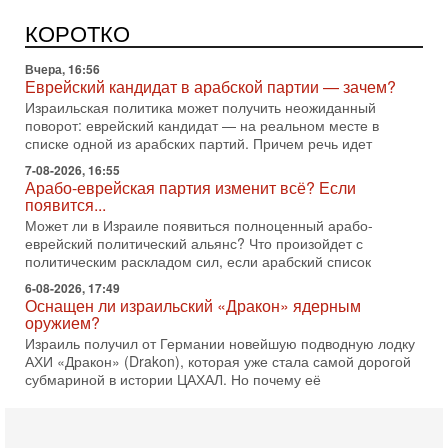
Еврейский кандидат в арабской партии — зачем?
КОРОТКО
Израильская политика может получить неожиданный
поворот: еврейский кандидат — на реальном месте в
списке одной из арабских партий. Причем речь идет
7-08-2026, 16:55
Арабо-еврейская партия изменит всё? Если
появится...
Может ли в Израиле появиться полноценный арабо-
еврейский политический альянс? Что произойдет с
политическим раскладом сил, если арабский список
6-08-2026, 17:49
Оснащен ли израильский «Дракон» ядерным
оружием?
Израиль получил от Германии новейшую подводную лодку
АХИ «Дракон» (Drakon), которая уже стала самой дорогой
субмариной в истории ЦАХАЛ. Но почему её
6-08-2026, 16:51
Как на самом деле погибли бойцы Ливане? Иран
нарывается! "Зверства" ШАБАКА
В эфире телеканала ITON-TV Григорий Тамар, офицер
ЦАХАЛа в отставке, писатель, журналист, военный историк.
Ведет программу Александр Гур-Арье.