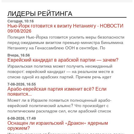
Служба общей безопасности (ШАБАК) создала
3-08-2026, 08:32
ЛИДЕРЫ РЕЙТИНГА
Трамп и Иран: последний шанс - НОВОСТИ
03/08/2026
Сегодня, 10:16
Нью-Йорк готовится к визиту Нетаниягу - НОВОСТИ
Президент США Дональд Трамп объявил о возобновлении
09/08/2026
переговоров с Ираном, но Тегеран пока не подтвердил
Полиция Нью-Йорка готовится усилить меры безопасности
готовность к диалогу. По словам американского
перед ожидаемым визитом премьер-министра Биньямина
2-08-2026, 08:42
Нетаниягу на Генассамблею ООН в сентябре. По
Трамп отменил удар по Ирану - НОВОСТИ
Вчера, 16:56
02/08/2026
Еврейский кандидат в арабской партии — зачем?
Президент США Дональд Трамп сегодня заявил об отмене
Израильская политика может получить неожиданный
подготовленного удара по Ирану после обращений
поворот: еврейский кандидат — на реальном месте в
Тегерана и других стран региона. По его словам,
списке одной из арабских партий. Причем речь идет
1-08-2026, 17:50
7-08-2026, 16:55
«Русский голос» Израиля: кто заберет его на этот
Арабо-еврейская партия изменит всё? Если
раз?
появится...
Голоса русскоязычных репатриантов не раз кардинально
Может ли в Израиле появиться полноценный арабо-
меняли политический ландшафт Израиля. Достаточно
еврейский политический альянс? Что произойдет с
вспомнить взлет партии «Исраэль ба-алия», когда
политическим раскладом сил, если арабский список
31-07-2026, 17:00
6-08-2026, 17:49
Тайны закрытых дверей: о чём на самом деле
Оснащен ли израильский «Дракон» ядерным
молчат Трамп и Нетаньяху?
оружием?
Недавний визит премьер-министра Израиля Биньямина
Израиль получил от Германии новейшую подводную лодку