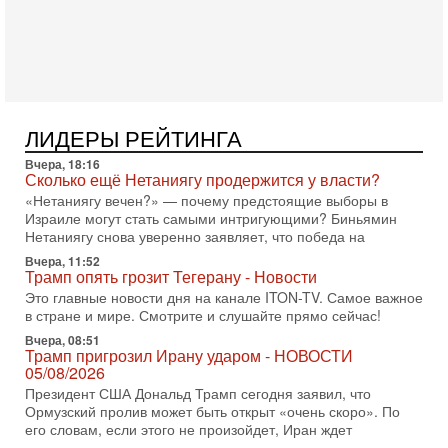
30-07-2026, 17:59
Иран доведет Трампа до крайних мер? Разбор и
оценка от военного обозревателя Давида Шарпа
Ситуация вокруг противостояния Ирана и США накаляется
с каждым днем. Почему Трамп в самый последний момент
отменил решение о нанесении тяжелых ударов
30-07-2026, 16:54
ЛИДЕРЫ РЕЙТИНГА
Покупатель авиакомпании «Аркия» намерен
запретить полеты по субботам!
Вчера, 18:16
Вокруг возможной продажи авиакомпании «Аркия»
Сколько ещё Нетаниягу продержится у власти?
разгорается громкий конфликт.
«Нетаниягу вечен?» — почему предстоящие выборы в
Израиле могут стать самыми интригующими? Биньямин
30-07-2026, 08:16
Нетаниягу снова уверенно заявляет, что победа на
Трамп готовит удар по Ирану - НОВОСТИ 30/07/2026
Президент США Дональд Трамп сегодня рассматривает
Вчера, 11:52
Трамп опять грозит Тегерану - Новости
возможность масштабной военной операции против Ирана
после ракетной атаки на американскую базу в
Это главные новости дня на канале ITON-TV. Самое важное
в стране и мире. Смотрите и слушайте прямо сейчас!
29-07-2026, 18:28
Трамп взбешен атакой на базы! Иран играет с огнем.
Вчера, 08:51
Трамп пригрозил Ирану ударом - НОВОСТИ
Израиль меняет курс
05/08/2026
В эфире телеканала ITON-TV политолог Цви Маген,
Президент США Дональд Трамп сегодня заявил, что
дипломат, в прошлом - старший офицер военной разведки
Ормузский пролив может быть открыт «очень скоро». По
АМАН, глава спецслужбы "Натив", ‎Чрезвычайный и
его словам, если этого не произойдет, Иран ждет
29-07-2026, 15:31