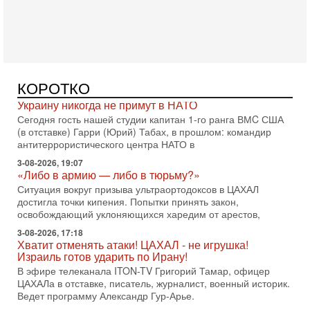
Ормузский пролив может быть открыт «очень скоро». По
его словам, если этого не произойдет, Иран ждет
4-08-2026, 20:08
Трамп выбирает подходящий момент для удара!
Украину никогда не примут в НАТО
Сегодня гость нашей студии капитан 1-го ранга ВМC США
КОРОТКО
(в отставке) Гарри (Юрий) Табах, в прошлом: командир
антитеррористического центра НАТО в
3-08-2026, 19:07
«Либо в армию — либо в тюрьму?»
Ситуация вокруг призыва ультраортодоксов в ЦАХАЛ
достигла точки кипения. Попытки принять закон,
освобождающий уклоняющихся харедим от арестов,
3-08-2026, 17:18
Хватит отменять атаки! ЦАХАЛ - не игрушка!
Израиль готов ударить по Ирану!
В эфире телеканала ITON-TV Григорий Тамар, офицер
ЦАХАЛа в отставке, писатель, журналист, военный историк.
Ведет программу Александр Гур-Арье.
3-08-2026, 15:23
Иран задыхается. КСИР готовит удар! Россия теряет
последних союзников. Путин - псих!
В эфире ITON-TV доктор Эльдар Намазов , историк,