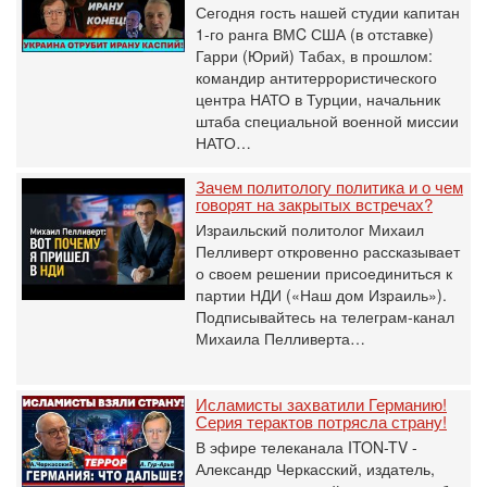
Сегодня гость нашей студии капитан
1-го ранга ВМC США (в отставке)
Гарри (Юрий) Табах, в прошлом:
командир антитеррористического
центра НАТО в Турции, начальник
штаба специальной военной миссии
НАТО…
Зачем политологу политика и о чем
говорят на закрытых встречах?
Израильский политолог Михаил
Пелливерт откровенно рассказывает
о своем решении присоединиться к
партии НДИ («Наш дом Израиль»).
Подписывайтесь на телеграм-канал
Михаила Пелливерта…
Исламисты захватили Германию!
Серия терактов потрясла страну!
В эфире телеканала ITON-TV -
Александр Черкасский, издатель,