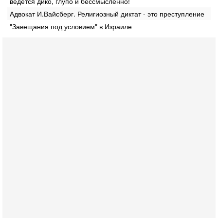
ведется дико, глупо и бессмысленно!
Адвокат И.Вайсберг. Религиозный диктат - это преступление
"Завещания под условием" в Израиле
Вчера, 18:16
Сколько ещё Нетаниягу продержится у власти?
«Нетаниягу вечен?» — почему предстоящие выборы в
Израиле могут стать самыми интригующими? Биньямин
Нетаниягу снова уверенно заявляет, что победа на
Вчера, 08:51
Трамп пригрозил Ирану ударом - НОВОСТИ
05/08/2026
Президент США Дональд Трамп сегодня заявил, что