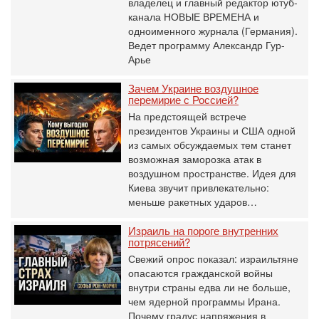
владелец и главный редактор ютуб-
канала НОВЫЕ ВРЕМЕНА и
одноименного журнала (Германия).
Ведет программу Александр Гур-
Арье
Зачем Украине воздушное
перемирие с Россией?
На предстоящей встрече
президентов Украины и США одной
из самых обсуждаемых тем станет
возможная заморозка атак в
воздушном пространстве. Идея для
Киева звучит привлекательно:
меньше ракетных ударов…
Израиль на пороге внутренних
потрясений?
Свежий опрос показал: израильтяне
опасаются гражданской войны
внутри страны едва ли не больше,
чем ядерной программы Ирана.
Почему градус напряжения в