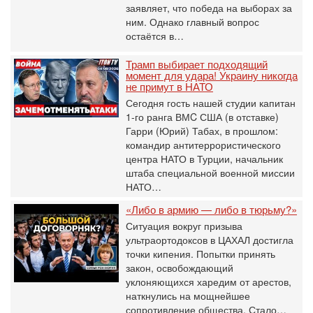
заявляет, что победа на выборах за
ним. Однако главный вопрос
остаётся в…
Трамп выбирает подходящий
момент для удара! Украину никогда
не примут в НАТО
Сегодня гость нашей студии капитан
1-го ранга ВМC США (в отставке)
Гарри (Юрий) Табах, в прошлом:
командир антитеррористического
центра НАТО в Турции, начальник
штаба специальной военной миссии
НАТО…
«Либо в армию — либо в тюрьму?»
Ситуация вокруг призыва
ультраортодоксов в ЦАХАЛ достигла
точки кипения. Попытки принять
закон, освобождающий
уклоняющихся харедим от арестов,
наткнулись на мощнейшее
сопротивление общества. Стало…