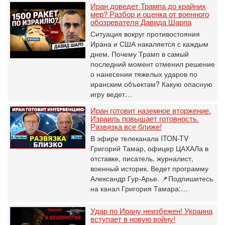
Иран доведет Трампа до крайних
мер? Разбор и оценка от военного
обозревателя Давида Шарпа
Ситуация вокруг противостояния
Ирана и США накаляется с каждым
днем. Почему Трамп в самый
последний момент отменил решение
о нанесении тяжелых ударов по
иранским объектам? Какую опасную
игру ведет…
Иран готовит наземное вторжение.
Израиль повышает готовность.
Развязка все ближе!
В эфире телеканала ITON-TV
Григорий Тамар, офицер ЦАХАЛа в
отставке, писатель, журналист,
военный историк. Ведет программу
Александр Гур-Арье. 📌Подпишитесь
на канал Григория Тамара:…
Удар по Ирану неизбежен! Украина
вступает в новую войну!