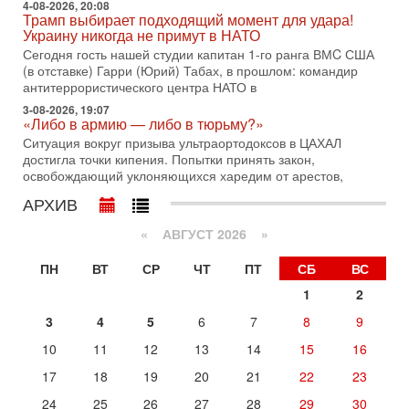
4-08-2026, 20:08
Иран готовит наземное вторжение. Израиль
Трамп выбирает подходящий момент для удара!
повышает готовность. Развязка все ближе!
Украину никогда не примут в НАТО
В эфире телеканала ITON-TV Григорий Тамар, офицер
Сегодня гость нашей студии капитан 1-го ранга ВМC США
ЦАХАЛа в отставке, писатель, журналист, военный историк.
(в отставке) Гарри (Юрий) Табах, в прошлом: командир
Ведет программу Александр Гур-Арье.
антитеррористического центра НАТО в
29-07-2026, 11:48
3-08-2026, 19:07
Соцработники выходит на "тропу войны" с местными
«Либо в армию — либо в тюрьму?»
властями
Ситуация вокруг призыва ультраортодоксов в ЦАХАЛ
Около 7 400 социальных работников по всему Израилю
достигла точки кипения. Попытки принять закон,
могут перейти к акциям протеста. Гистадрут объявил о
освобождающий уклоняющихся харедим от арестов,
начале трудового спора между Профсоюзом
АРХИВ
28-07-2026, 19:29
Удар по Ирану неизбежен! Украина вступает в новую
«
АВГУСТ 2026 »
войну!
Сегодня гость нашей студии капитан 1-го ранга ВМC США
ПН
ВТ
СР
ЧТ
ПТ
СБ
ВС
(в отставке) Гарри (Юрий) Табах, в прошлом: командир
антитеррористического центра НАТО в
1
2
Вчера, 18:16
3
4
5
6
7
8
9
Сколько ещё Нетаниягу продержится у власти?
10
11
12
13
14
15
16
«Нетаниягу вечен?» — почему предстоящие выборы в
Израиле могут стать самыми интригующими? Биньямин
17
18
19
20
21
22
23
Нетаниягу снова уверенно заявляет, что победа на
24
25
26
27
28
29
30