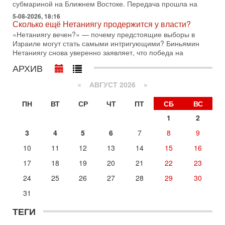
отменил решение о нанесении тяжелых ударов
субмариной на Ближнем Востоке. Передача прошла на
5-08-2026, 18:16
30-07-2026, 16:54
Сколько ещё Нетаниягу продержится у власти?
Покупатель авиакомпании «Аркия» намерен
запретить полеты по субботам!
«Нетаниягу вечен?» — почему предстоящие выборы в
Израиле могут стать самыми интригующими? Биньямин
Вокруг возможной продажи авиакомпании «Аркия»
Нетаниягу снова уверенно заявляет, что победа на
разгорается громкий конфликт.
АРХИВ
30-07-2026, 08:16
Трамп готовит удар по Ирану - НОВОСТИ 30/07/2026
«
АВГУСТ 2026 »
Президент США Дональд Трамп сегодня рассматривает
возможность масштабной военной операции против Ирана
ПН
ВТ
СР
ЧТ
ПТ
СБ
ВС
после ракетной атаки на американскую базу в
1
2
29-07-2026, 18:28
Трамп взбешен атакой на базы! Иран играет с огнем.
3
4
5
6
7
8
9
Израиль меняет курс
В эфире телеканала ITON-TV политолог Цви Маген,
10
11
12
13
14
15
16
дипломат, в прошлом - старший офицер военной разведки
17
18
19
20
21
22
23
АМАН, глава спецслужбы "Натив", ‎Чрезвычайный и
Вчера, 17:49
24
25
26
27
28
29
30
Оснащен ли израильский «Дракон» ядерным
31
оружием?
Израиль получил от Германии новейшую подводную лодку
ТЕГИ
АХИ «Дракон» (Drakon), которая уже стала самой дорогой
субмариной в истории ЦАХАЛ. Но почему её