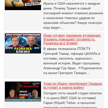
Ирана и США накаляется с каждым
днем. Почему Трамп в самый
последний момент отменил решение
о нанесении тяжелых ударов по
иранским объектам? Какую опасную
игру ведет…
Иран готовит наземное вторжение.
Израиль повышает готовность.
Развязка все ближе!
В эфире телеканала ITON-TV
Григорий Тамар, офицер ЦАХАЛа в
отставке, писатель, журналист,
военный историк. Ведет программу
Александр Гур-Арье. 📌Подпишитесь
на канал Григория Тамара:…
Удар по Ирану неизбежен! Украина
вступает в новую войну!
Сегодня гость нашей студии капитан
1-го ранга ВМC США (в отставке)
Гарри (Юрий) Табах, в прошлом:
командир антитеррористического