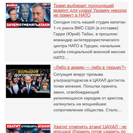
Трамп выбирает подходящий
момент для удара! Украину никогда
не примут в НАТО
Сегодня гость нашей студии капитан
1-го ранга ВМC США (в отставке)
Гарри (Юрий) Табах, в прошлом:
командир антитеррористического
центра НАТО в Турции, начальник
штаба специальной военной миссии
НАТО…
«Либо в армию — либо в тюрьму?»
Ситуация вокруг призыва
ультраортодоксов в ЦАХАЛ достигла
точки кипения. Попытки принять
закон, освобождающий
уклоняющихся харедим от арестов,
наткнулись на мощнейшее
сопротивление общества. Стало…
Хватит отменять атаки! ЦАХАЛ - не
игрушка! Израиль готов ударить по