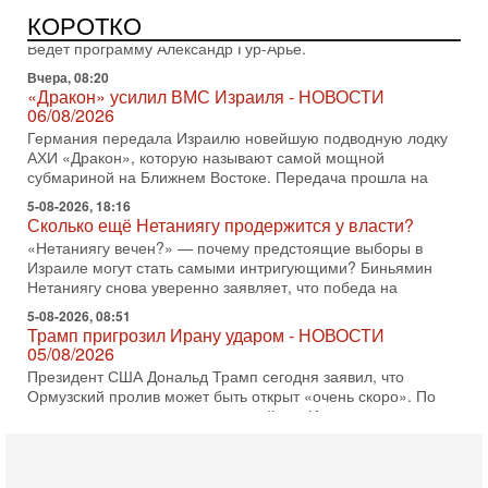
В эфире телеканала ITON-TV Григорий Тамар, офицер
КОРОТКО
ЦАХАЛа в отставке, писатель, журналист, военный историк.
Ведет программу Александр Гур-Арье.
Вчера, 08:20
«Дракон» усилил ВМС Израиля - НОВОСТИ
06/08/2026
Германия передала Израилю новейшую подводную лодку
АХИ «Дракон», которую называют самой мощной
субмариной на Ближнем Востоке. Передача прошла на
5-08-2026, 18:16
Сколько ещё Нетаниягу продержится у власти?
«Нетаниягу вечен?» — почему предстоящие выборы в
Израиле могут стать самыми интригующими? Биньямин
Нетаниягу снова уверенно заявляет, что победа на
5-08-2026, 08:51
Трамп пригрозил Ирану ударом - НОВОСТИ
05/08/2026
Президент США Дональд Трамп сегодня заявил, что
Ормузский пролив может быть открыт «очень скоро». По
его словам, если этого не произойдет, Иран ждет
4-08-2026, 20:08
Трамп выбирает подходящий момент для удара!
Украину никогда не примут в НАТО