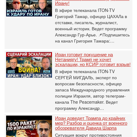
Ирану!
В эфире телеканала ITON-TV
Григорий Тамар, офицер ЦАХАЛа в
отставке, писатель, журналист,
военный историк. Ведет программу
Александр Гур-Арье. 📌Подпишитесь
на канал Григория Тамара:…
Иран готовит покушение на
Нетаниягу! Трамп не хочет
эскалации, но КСИР готовит взрыв!
В эфире телеканала ITON-TV
СЕРГЕЙ МИГДАЛЬ, эксперт по
вопросам безопасности, офицер
запаса Международного управления
полиции Израиля, автор телеграм-
канала The Peacemaker. Ведет
программу Александр…
Иран доведет Трампа до крайних
мер? Разбор и оценка от военного
обозревателя Давида Шарпа
Ситуация вокруг противостояния