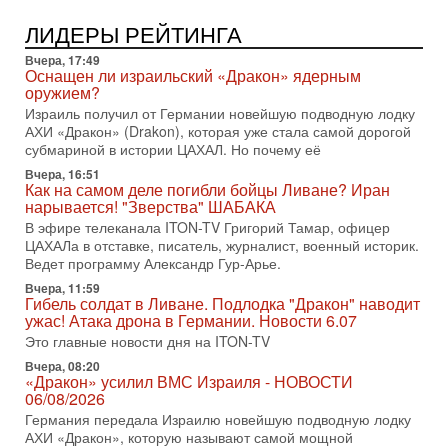
31-07-2026, 17:00
Тайны закрытых дверей: о чём на самом деле
ЛИДЕРЫ РЕЙТИНГА
молчат Трамп и Нетаньяху?
Вчера, 17:49
Недавний визит премьер-министра Израиля Биньямина
Оснащен ли израильский «Дракон» ядерным
Нетаньяху в США и его встреча с Дональдом Трампом
оружием?
оставили больше вопросов, чем ответов. Полная
Израиль получил от Германии новейшую подводную лодку
31-07-2026, 15:18
АХИ «Дракон» (Drakon), которая уже стала самой дорогой
Иран готовит покушение на Нетаниягу! Трамп не
субмариной в истории ЦАХАЛ. Но почему её
хочет эскалации, но КСИР готовит взрыв!
Вчера, 16:51
В эфире телеканала ITON-TV СЕРГЕЙ МИГДАЛЬ, эксперт
Как на самом деле погибли бойцы Ливане? Иран
по вопросам безопасности, офицер запаса
нарывается! "Зверства" ШАБАКА
Международного управления полиции Израиля, автор
В эфире телеканала ITON-TV Григорий Тамар, офицер
ЦАХАЛа в отставке, писатель, журналист, военный историк.
31-07-2026, 09:02
Битва за разоружение ХАМАСа - НОВОСТИ
Ведет программу Александр Гур-Арье.
31/07/2026
Вчера, 11:59
Сегодня президент США Дональд Трамп заявил о
Гибель солдат в Ливане. Подлодка "Дракон" наводит
достижении исторического соглашения о полном
ужас! Атака дрона в Германии. Новости 6.07
разоружении ХАМАСа и других вооруженных группировок в
Это главные новости дня на ITON-TV
30-07-2026, 17:59
Вчера, 08:20
Иран доведет Трампа до крайних мер? Разбор и
«Дракон» усилил ВМС Израиля - НОВОСТИ
оценка от военного обозревателя Давида Шарпа
06/08/2026
Ситуация вокруг противостояния Ирана и США накаляется
Германия передала Израилю новейшую подводную лодку
с каждым днем. Почему Трамп в самый последний момент
АХИ «Дракон», которую называют самой мощной