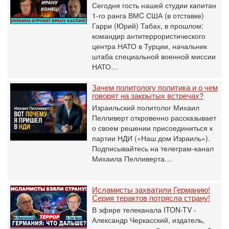
Сегодня гость нашей студии капитан
1-го ранга ВМC США (в отставке)
Гарри (Юрий) Табах, в прошлом:
командир антитеррористического
центра НАТО в Турции, начальник
штаба специальной военной миссии
НАТО…
Зачем политологу политика и о чем
говорят на закрытых встречах?
Израильский политолог Михаил
Пелливерт откровенно рассказывает
о своем решении присоединиться к
партии НДИ («Наш дом Израиль»).
Подписывайтесь на телеграм-канал
Михаила Пелливерта…
Исламисты захватили Германию!
Серия терактов потрясла страну!
В эфире телеканала ITON-TV -
Александр Черкасский, издатель,