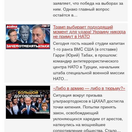
заявляет, что победа на выборах за
ним. Однако главный вопрос
остаётся в…
Трамп выбирает подходящий
момент для удара! Украину никогда
не примут в НАТО
Сегодня гость нашей студии капитан
1-го ранга ВМC США (в отставке)
Гарри (Юрий) Табах, в прошлом:
командир антитеррористического
центра НАТО в Турции, начальник
штаба специальной военной миссии
НАТО…
«Либо в армию — либо в тюрьму?»
Ситуация вокруг призыва
ультраортодоксов в ЦАХАЛ достигла
точки кипения. Попытки принять
закон, освобождающий
уклоняющихся харедим от арестов,
наткнулись на мощнейшее
сопротивление общества. Стало…