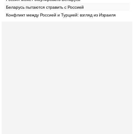
Беларусь пытаются стравить с Россией
Конфликт между Россией и Турцией: взгляд из Израиля
Сегодня, 16:55
Арабо-еврейская партия изменит всё? Если
появится...
Может ли в Израиле появиться полноценный арабо-