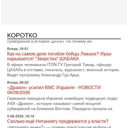
еврейский политический альянс? Что произойдет с
политическим раскладом сил, если арабский список
Вчера, 17:49
Оснащен ли израильский «Дракон» ядерным
оружием?
Израиль получил от Германии новейшую подводную лодку
КОРОТКО
АХИ «Дракон» (Drakon), которая уже стала самой дорогой
субмариной в истории ЦАХАЛ. Но почему её
Вчера, 16:51
Как на самом деле погибли бойцы Ливане? Иран
нарывается! "Зверства" ШАБАКА
В эфире телеканала ITON-TV Григорий Тамар, офицер
ЦАХАЛа в отставке, писатель, журналист, военный историк.
Ведет программу Александр Гур-Арье.
Вчера, 08:20
«Дракон» усилил ВМС Израиля - НОВОСТИ
06/08/2026
Германия передала Израилю новейшую подводную лодку
АХИ «Дракон», которую называют самой мощной
субмариной на Ближнем Востоке. Передача прошла на
5-08-2026, 18:16
Сколько ещё Нетаниягу продержится у власти?
«Нетаниягу вечен?» — почему предстоящие выборы в