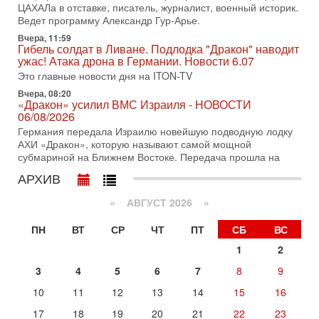
ЦАХАЛа в отставке, писатель, журналист, военный историк.
31-07-2026, 09:02
Ведет программу Александр Гур-Арье.
Битва за разоружение ХАМАСа - НОВОСТИ
31/07/2026
Вчера, 11:59
Гибель солдат в Ливане. Подлодка "Дракон" наводит
Сегодня президент США Дональд Трамп заявил о
ужас! Атака дрона в Германии. Новости 6.07
достижении исторического соглашения о полном
разоружении ХАМАСа и других вооруженных группировок в
Это главные новости дня на ITON-TV
Вчера, 08:20
30-07-2026, 17:59
«Дракон» усилил ВМС Израиля - НОВОСТИ
Иран доведет Трампа до крайних мер? Разбор и
06/08/2026
оценка от военного обозревателя Давида Шарпа
Германия передала Израилю новейшую подводную лодку
Ситуация вокруг противостояния Ирана и США накаляется
АХИ «Дракон», которую называют самой мощной
с каждым днем. Почему Трамп в самый последний момент
субмариной на Ближнем Востоке. Передача прошла на
отменил решение о нанесении тяжелых ударов
АРХИВ
30-07-2026, 16:54
Покупатель авиакомпании «Аркия» намерен
запретить полеты по субботам!
«
АВГУСТ 2026 »
Вокруг возможной продажи авиакомпании «Аркия»
ПН
ВТ
СР
ЧТ
ПТ
СБ
ВС
разгорается громкий конфликт.
1
2
30-07-2026, 08:16
Трамп готовит удар по Ирану - НОВОСТИ 30/07/2026
3
4
5
6
7
8
9
Президент США Дональд Трамп сегодня рассматривает
возможность масштабной военной операции против Ирана
10
11
12
13
14
15
16
после ракетной атаки на американскую базу в
17
18
19
20
21
22
23