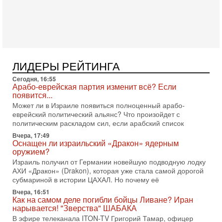
Трамп отменил удар по Ирану - НОВОСТИ
02/08/2026
Президент США Дональд Трамп сегодня заявил об отмене
подготовленного удара по Ирану после обращений
Тегерана и других стран региона. По его словам,
1-08-2026, 17:50
«Русский голос» Израиля: кто заберет его на этот
ЛИДЕРЫ РЕЙТИНГА
раз?
Сегодня, 16:55
Голоса русскоязычных репатриантов не раз кардинально
Арабо-еврейская партия изменит всё? Если
меняли политический ландшафт Израиля. Достаточно
появится...
вспомнить взлет партии «Исраэль ба-алия», когда
Может ли в Израиле появиться полноценный арабо-
31-07-2026, 17:00
еврейский политический альянс? Что произойдет с
Тайны закрытых дверей: о чём на самом деле
политическим раскладом сил, если арабский список
молчат Трамп и Нетаньяху?
Вчера, 17:49
Недавний визит премьер-министра Израиля Биньямина
Оснащен ли израильский «Дракон» ядерным
Нетаньяху в США и его встреча с Дональдом Трампом
оружием?
оставили больше вопросов, чем ответов. Полная
Израиль получил от Германии новейшую подводную лодку
АХИ «Дракон» (Drakon), которая уже стала самой дорогой
31-07-2026, 15:18
Иран готовит покушение на Нетаниягу! Трамп не
субмариной в истории ЦАХАЛ. Но почему её
хочет эскалации, но КСИР готовит взрыв!
Вчера, 16:51
В эфире телеканала ITON-TV СЕРГЕЙ МИГДАЛЬ, эксперт
Как на самом деле погибли бойцы Ливане? Иран
по вопросам безопасности, офицер запаса
нарывается! "Зверства" ШАБАКА
Международного управления полиции Израиля, автор
В эфире телеканала ITON-TV Григорий Тамар, офицер