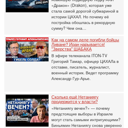
«Дракон» (Drakon), которая уже
стала самой дорогой субмариной в
истории ЦАХАЛ. Но почему её
постройка обошлась в рекордную
сумму? Чем она…
Как на самом деле погибли бойцы
Ливане? Иран нарывается!
"Зверства" ШАБАКА
В эфире телеканала ITON-TV
Григорий Тамар, офицер ЦАХАЛа в
отставке, писатель, журналист,
военный историк. Ведет программу
Александр Гур-Арье.
Сколько ещё Нетаниягу
продержится у власти?
«Нетаниягу вечен?» — почему
предстоящие выборы в Израиле
могут стать самыми интригующими?
Биньямин Нетаниягу снова уверенно