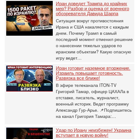
Иран доведет Трампа до крайних
мер? Разбор и оценка от военного
обозревателя Давида Шарпа
Ситуация вокруг противостояния
Ирана и США накаляется с каждым
днем. Почему Трамп в самый
последний момент отменил решение
о нанесении тяжелых ударов по
иранским объектам? Какую опасную
игру ведет…
Иран готовит наземное вторжение.
Израиль повышает готовность.
Развязка все ближе!
В эфире телеканала ITON-TV
Григорий Тамар, офицер ЦАХАЛа в
отставке, писатель, журналист,
военный историк. Ведет программу
Александр Гур-Арье. 📌Подпишитесь
на канал Григория Тамара:…
Удар по Ирану неизбежен! Украина
вступает в новую войну!