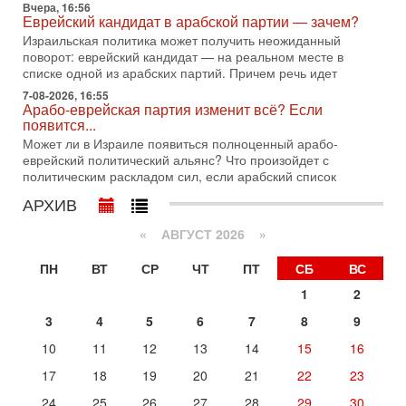
раз?
Вчера, 16:56
Еврейский кандидат в арабской партии — зачем?
Голоса русскоязычных репатриантов не раз кардинально
меняли политический ландшафт Израиля. Достаточно
Израильская политика может получить неожиданный
вспомнить взлет партии «Исраэль ба-алия», когда
поворот: еврейский кандидат — на реальном месте в
списке одной из арабских партий. Причем речь идет
31-07-2026, 17:00
Тайны закрытых дверей: о чём на самом деле
7-08-2026, 16:55
Арабо-еврейская партия изменит всё? Если
молчат Трамп и Нетаньяху?
появится...
Недавний визит премьер-министра Израиля Биньямина
Может ли в Израиле появиться полноценный арабо-
Нетаньяху в США и его встреча с Дональдом Трампом
еврейский политический альянс? Что произойдет с
оставили больше вопросов, чем ответов. Полная
политическим раскладом сил, если арабский список
31-07-2026, 15:18
АРХИВ
Иран готовит покушение на Нетаниягу! Трамп не
хочет эскалации, но КСИР готовит взрыв!
«
АВГУСТ 2026 »
В эфире телеканала ITON-TV СЕРГЕЙ МИГДАЛЬ, эксперт
по вопросам безопасности, офицер запаса
ПН
ВТ
СР
ЧТ
ПТ
СБ
ВС
Международного управления полиции Израиля, автор
1
2
31-07-2026, 09:02
Битва за разоружение ХАМАСа - НОВОСТИ
3
4
5
6
7
8
9
31/07/2026
Сегодня президент США Дональд Трамп заявил о
10
11
12
13
14
15
16
достижении исторического соглашения о полном
17
18
19
20
21
22
23
разоружении ХАМАСа и других вооруженных группировок в
Сегодня, 10:58
24
25
26
27
28
29
30