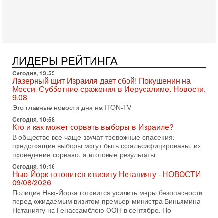
политолог, в прошлом – помощник Президента
Азербайджана Гейдара Алиева . Ведет программу
Александр
3-08-2026, 11:09
Выборы в Израиле в опасности?! ШАБАК формирует
спецотдел
ЛИДЕРЫ РЕЙТИНГА
В этом выпуске мы разбираем одну из самых тревожных
тем израильской политики. Известно, что израильская
Сегодня, 13:55
Служба общей безопасности (ШАБАК) создала
Лазерный щит Израиля дает сбой! Покушенин на
Месси. Субботние сражения в Иерусалиме. Новости.
3-08-2026, 08:32
9.08
Трамп и Иран: последний шанс - НОВОСТИ
03/08/2026
Это главные новости дня на ITON-TV
Президент США Дональд Трамп объявил о возобновлении
Сегодня, 10:58
переговоров с Ираном, но Тегеран пока не подтвердил
Кто и как может сорвать выборы в Израиле?
готовность к диалогу. По словам американского
В обществе все чаще звучат тревожные опасения:
предстоящие выборы могут быть сфальсифицированы, их
2-08-2026, 08:42
Трамп отменил удар по Ирану - НОВОСТИ
проведение сорвано, а итоговые результаты
02/08/2026
Сегодня, 10:16
Президент США Дональд Трамп сегодня заявил об отмене
Нью-Йорк готовится к визиту Нетаниягу - НОВОСТИ
09/08/2026
подготовленного удара по Ирану после обращений
Тегерана и других стран региона. По его словам,
Полиция Нью-Йорка готовится усилить меры безопасности
перед ожидаемым визитом премьер-министра Биньямина
1-08-2026, 17:50
Нетаниягу на Генассамблею ООН в сентябре. По
«Русский голос» Израиля: кто заберет его на этот