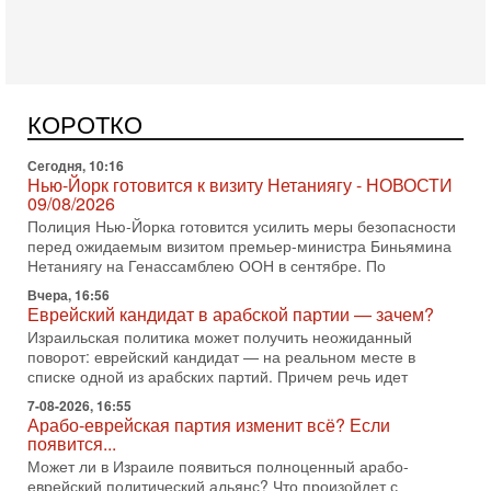
Сегодня, 10:16
Нью-Йорк готовится к визиту Нетаниягу - НОВОСТИ
09/08/2026
Полиция Нью-Йорка готовится усилить меры безопасности
перед ожидаемым визитом премьер-министра Биньямина
КОРОТКО
Нетаниягу на Генассамблею ООН в сентябре. По
Вчера, 16:56
Еврейский кандидат в арабской партии — зачем?
Израильская политика может получить неожиданный
поворот: еврейский кандидат — на реальном месте в
списке одной из арабских партий. Причем речь идет
7-08-2026, 16:55
Арабо-еврейская партия изменит всё? Если
появится...
Может ли в Израиле появиться полноценный арабо-
еврейский политический альянс? Что произойдет с
политическим раскладом сил, если арабский список
6-08-2026, 17:49
Оснащен ли израильский «Дракон» ядерным
оружием?
Израиль получил от Германии новейшую подводную лодку
АХИ «Дракон» (Drakon), которая уже стала самой дорогой