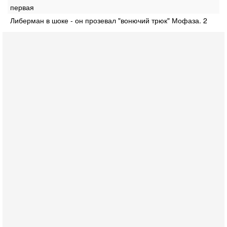
первая
Либерман в шоке - он прозевал "вонючий трюк" Мофаза. 2
Сегодня, 10:58
Кто и как может сорвать выборы в Израиле?
В обществе все чаще звучат тревожные опасения:
предстоящие выборы могут быть сфальсифицированы, их
проведение сорвано, а итоговые результаты