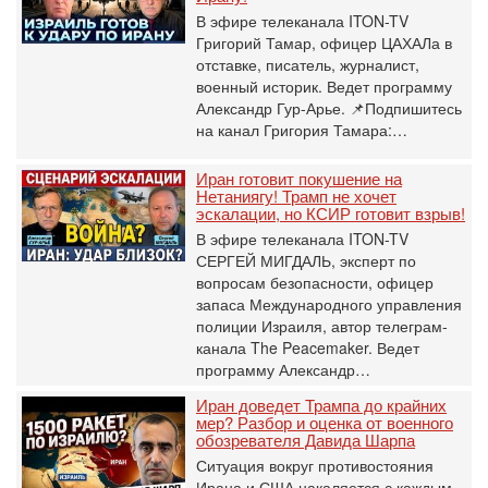
В эфире телеканала ITON-TV
Григорий Тамар, офицер ЦАХАЛа в
отставке, писатель, журналист,
военный историк. Ведет программу
Александр Гур-Арье. 📌Подпишитесь
на канал Григория Тамара:…
Иран готовит покушение на
Нетаниягу! Трамп не хочет
эскалации, но КСИР готовит взрыв!
В эфире телеканала ITON-TV
СЕРГЕЙ МИГДАЛЬ, эксперт по
вопросам безопасности, офицер
запаса Международного управления
полиции Израиля, автор телеграм-
канала The Peacemaker. Ведет
программу Александр…
Иран доведет Трампа до крайних
мер? Разбор и оценка от военного
обозревателя Давида Шарпа
Ситуация вокруг противостояния
Ирана и США накаляется с каждым