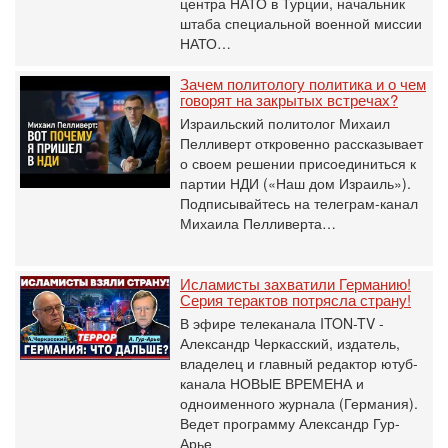
центра НАТО в Турции, начальник
штаба специальной военной миссии
НАТО…
Зачем политологу политика и о чем
говорят на закрытых встречах?
Израильский политолог Михаил
Пелливерт откровенно рассказывает
о своем решении присоединиться к
партии НДИ («Наш дом Израиль»).
Подписывайтесь на телеграм-канал
Михаила Пелливерта…
Исламисты захватили Германию!
Серия терактов потрясла страну!
В эфире телеканала ITON-TV -
Александр Черкасский, издатель,
владелец и главный редактор ютуб-
канала НОВЫЕ ВРЕМЕНА и
одноименного журнала (Германия).
Ведет программу Александр Гур-
Арье