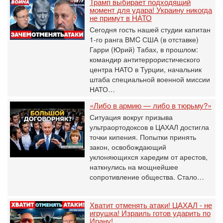
Трамп выбирает подходящий
момент для удара! Украину никогда
не примут в НАТО
Сегодня гость нашей студии капитан
1-го ранга ВМC США (в отставке)
Гарри (Юрий) Табах, в прошлом:
командир антитеррористического
центра НАТО в Турции, начальник
штаба специальной военной миссии
НАТО…
«Либо в армию — либо в тюрьму?»
Ситуация вокруг призыва
ультраортодоксов в ЦАХАЛ достигла
точки кипения. Попытки принять
закон, освобождающий
уклоняющихся харедим от арестов,
наткнулись на мощнейшее
сопротивление общества. Стало…
Хватит отменять атаки! ЦАХАЛ - не
игрушка! Израиль готов ударить по
Ирану!