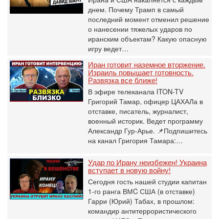
днем. Почему Трамп в самый
последний момент отменил решение
о нанесении тяжелых ударов по
иранским объектам? Какую опасную
игру ведет…
Иран готовит наземное вторжение.
Израиль повышает готовность.
Развязка все ближе!
В эфире телеканала ITON-TV
Григорий Тамар, офицер ЦАХАЛа в
отставке, писатель, журналист,
военный историк. Ведет программу
Александр Гур-Арье. 📌Подпишитесь
на канал Григория Тамара:…
Удар по Ирану неизбежен! Украина
вступает в новую войну!
Сегодня гость нашей студии капитан
1-го ранга ВМC США (в отставке)
Гарри (Юрий) Табах, в прошлом:
командир антитеррористического