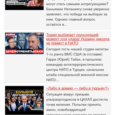
могут стать самыми интригующими?
Биньямин Нетаниягу снова уверенно
заявляет, что победа на выборах за
ним. Однако главный вопрос
остаётся в…
Трамп выбирает подходящий
момент для удара! Украину никогда
не примут в НАТО
Сегодня гость нашей студии капитан
1-го ранга ВМC США (в отставке)
Гарри (Юрий) Табах, в прошлом:
командир антитеррористического
центра НАТО в Турции, начальник
штаба специальной военной миссии
НАТО…
«Либо в армию — либо в тюрьму?»
Ситуация вокруг призыва
ультраортодоксов в ЦАХАЛ достигла
точки кипения. Попытки принять
закон, освобождающий
уклоняющихся харедим от арестов,