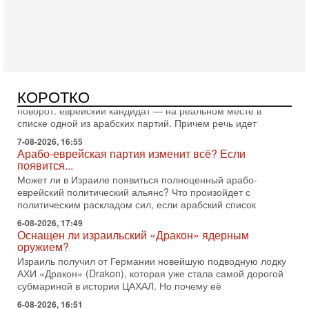
Нью-Йорк готовится к визиту Нетаниягу - НОВОСТИ
09/08/2026
Полиция Нью-Йорка готовится усилить меры безопасности
перед ожидаемым визитом премьер-министра Биньямина
Нетаниягу на Генассамблею ООН в сентябре. По
Вчера, 16:56
Еврейский кандидат в арабской партии — зачем?
КОРОТКО
Израильская политика может получить неожиданный
поворот: еврейский кандидат — на реальном месте в
списке одной из арабских партий. Причем речь идет
7-08-2026, 16:55
Арабо-еврейская партия изменит всё? Если
появится...
Может ли в Израиле появиться полноценный арабо-
еврейский политический альянс? Что произойдет с
политическим раскладом сил, если арабский список
6-08-2026, 17:49
Оснащен ли израильский «Дракон» ядерным
оружием?
Израиль получил от Германии новейшую подводную лодку
АХИ «Дракон» (Drakon), которая уже стала самой дорогой
субмариной в истории ЦАХАЛ. Но почему её
6-08-2026, 16:51