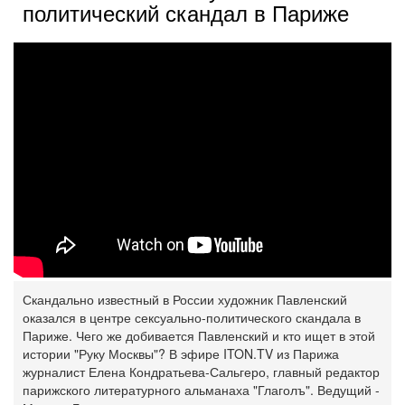
политический скандал в Париже
Скандально известный в России художник Павленский
оказался в центре сексуально-политического скандала в
Париже. Чего же добивается Павленский и кто ищет в этой
истории "Руку Москвы"? В эфире ITON.TV из Парижа
журналист Елена Кондратьева-Сальгеро, главный редактор
парижского литературного альманаха "Глаголъ". Ведущий -