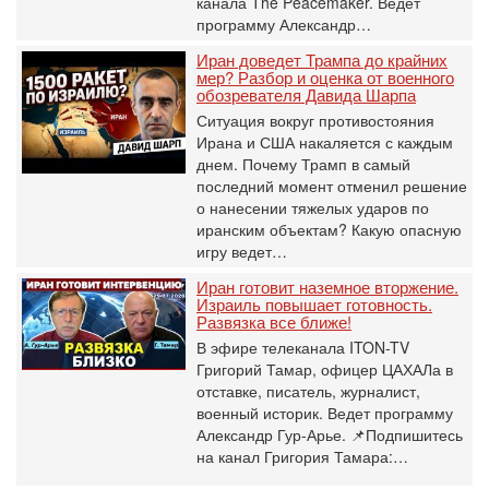
канала The Peacemaker. Ведет
программу Александр…
Иран доведет Трампа до крайних
мер? Разбор и оценка от военного
обозревателя Давида Шарпа
Ситуация вокруг противостояния
Ирана и США накаляется с каждым
днем. Почему Трамп в самый
последний момент отменил решение
о нанесении тяжелых ударов по
иранским объектам? Какую опасную
игру ведет…
Иран готовит наземное вторжение.
Израиль повышает готовность.
Развязка все ближе!
В эфире телеканала ITON-TV
Григорий Тамар, офицер ЦАХАЛа в
отставке, писатель, журналист,
военный историк. Ведет программу
Александр Гур-Арье. 📌Подпишитесь
на канал Григория Тамара:…