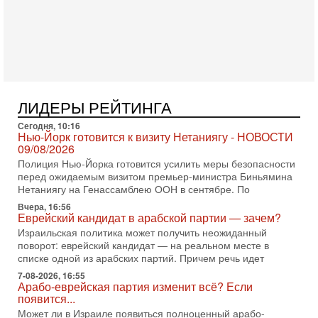
3-08-2026, 11:09
Выборы в Израиле в опасности?! ШАБАК формирует
спецотдел
В этом выпуске мы разбираем одну из самых тревожных
тем израильской политики. Известно, что израильская
Служба общей безопасности (ШАБАК) создала
3-08-2026, 08:32
ЛИДЕРЫ РЕЙТИНГА
Трамп и Иран: последний шанс - НОВОСТИ
03/08/2026
Сегодня, 10:16
Нью-Йорк готовится к визиту Нетаниягу - НОВОСТИ
Президент США Дональд Трамп объявил о возобновлении
09/08/2026
переговоров с Ираном, но Тегеран пока не подтвердил
Полиция Нью-Йорка готовится усилить меры безопасности
готовность к диалогу. По словам американского
перед ожидаемым визитом премьер-министра Биньямина
2-08-2026, 08:42
Нетаниягу на Генассамблею ООН в сентябре. По
Трамп отменил удар по Ирану - НОВОСТИ
Вчера, 16:56
02/08/2026
Еврейский кандидат в арабской партии — зачем?
Президент США Дональд Трамп сегодня заявил об отмене
Израильская политика может получить неожиданный
подготовленного удара по Ирану после обращений
поворот: еврейский кандидат — на реальном месте в
Тегерана и других стран региона. По его словам,
списке одной из арабских партий. Причем речь идет
1-08-2026, 17:50
7-08-2026, 16:55
«Русский голос» Израиля: кто заберет его на этот
Арабо-еврейская партия изменит всё? Если
раз?
появится...
Голоса русскоязычных репатриантов не раз кардинально
Может ли в Израиле появиться полноценный арабо-