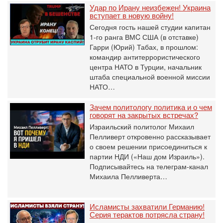
Удар по Ирану неизбежен! Украина
вступает в новую войну!
Сегодня гость нашей студии капитан
1-го ранга ВМC США (в отставке)
Гарри (Юрий) Табах, в прошлом:
командир антитеррористического
центра НАТО в Турции, начальник
штаба специальной военной миссии
НАТО…
Зачем политологу политика и о чем
говорят на закрытых встречах?
Израильский политолог Михаил
Пелливерт откровенно рассказывает
о своем решении присоединиться к
партии НДИ («Наш дом Израиль»).
Подписывайтесь на телеграм-канал
Михаила Пелливерта…
Исламисты захватили Германию!
Серия терактов потрясла страну!