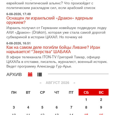
меняли политический ландшафт Израиля. Достаточно
еврейский политический альянс? Что произойдет с
вспомнить взлет партии «Исраэль ба-алия», когда
политическим раскладом сил, если арабский список
31-07-2026, 17:00
6-08-2026, 17:49
Тайны закрытых дверей: о чём на самом деле
Оснащен ли израильский «Дракон» ядерным
молчат Трамп и Нетаньяху?
оружием?
Недавний визит премьер-министра Израиля Биньямина
Израиль получил от Германии новейшую подводную лодку
Нетаньяху в США и его встреча с Дональдом Трампом
АХИ «Дракон» (Drakon), которая уже стала самой дорогой
оставили больше вопросов, чем ответов. Полная
субмариной в истории ЦАХАЛ. Но почему её
31-07-2026, 15:18
6-08-2026, 16:51
Как на самом деле погибли бойцы Ливане? Иран
Иран готовит покушение на Нетаниягу! Трамп не
нарывается! "Зверства" ШАБАКА
хочет эскалации, но КСИР готовит взрыв!
В эфире телеканала ITON-TV Григорий Тамар, офицер
В эфире телеканала ITON-TV СЕРГЕЙ МИГДАЛЬ, эксперт
ЦАХАЛа в отставке, писатель, журналист, военный историк.
по вопросам безопасности, офицер запаса
Ведет программу Александр Гур-Арье.
Международного управления полиции Израиля, автор
АРХИВ
31-07-2026, 09:02
Битва за разоружение ХАМАСа - НОВОСТИ
31/07/2026
«
АВГУСТ 2026 »
Сегодня президент США Дональд Трамп заявил о
достижении исторического соглашения о полном
ПН
ВТ
СР
ЧТ
ПТ
СБ
ВС
разоружении ХАМАСа и других вооруженных группировок в
1
2
30-07-2026, 17:59
3
4
5
6
7
8
9
Иран доведет Трампа до крайних мер? Разбор и
оценка от военного обозревателя Давида Шарпа
10
11
12
13
14
15
16