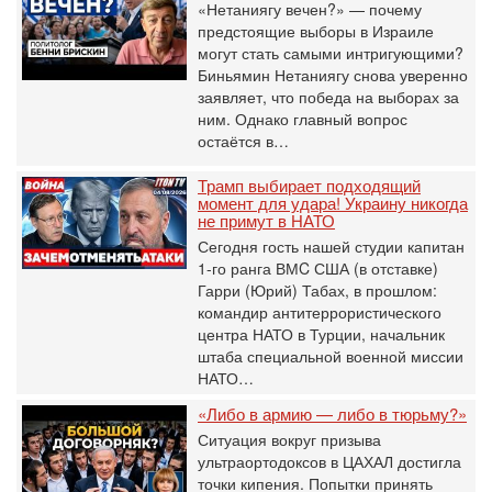
«Нетаниягу вечен?» — почему
предстоящие выборы в Израиле
могут стать самыми интригующими?
Биньямин Нетаниягу снова уверенно
заявляет, что победа на выборах за
ним. Однако главный вопрос
остаётся в…
Трамп выбирает подходящий
момент для удара! Украину никогда
не примут в НАТО
Сегодня гость нашей студии капитан
1-го ранга ВМC США (в отставке)
Гарри (Юрий) Табах, в прошлом:
командир антитеррористического
центра НАТО в Турции, начальник
штаба специальной военной миссии
НАТО…
«Либо в армию — либо в тюрьму?»
Ситуация вокруг призыва
ультраортодоксов в ЦАХАЛ достигла
точки кипения. Попытки принять