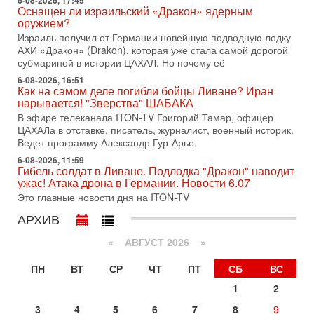
6-08-2026, 17:49
Недавний визит премьер-министра Израиля Биньямина
Оснащен ли израильский «Дракон» ядерным
Нетаньяху в США и его встреча с Дональдом Трампом
оружием?
оставили больше вопросов, чем ответов. Полная
Израиль получил от Германии новейшую подводную лодку
АХИ «Дракон» (Drakon), которая уже стала самой дорогой
31-07-2026, 15:18
субмариной в истории ЦАХАЛ. Но почему её
Иран готовит покушение на Нетаниягу! Трамп не
хочет эскалации, но КСИР готовит взрыв!
6-08-2026, 16:51
Как на самом деле погибли бойцы Ливане? Иран
В эфире телеканала ITON-TV СЕРГЕЙ МИГДАЛЬ, эксперт
нарывается! "Зверства" ШАБАКА
по вопросам безопасности, офицер запаса
Международного управления полиции Израиля, автор
В эфире телеканала ITON-TV Григорий Тамар, офицер
ЦАХАЛа в отставке, писатель, журналист, военный историк.
31-07-2026, 09:02
Ведет программу Александр Гур-Арье.
Битва за разоружение ХАМАСа - НОВОСТИ
31/07/2026
6-08-2026, 11:59
Гибель солдат в Ливане. Подлодка "Дракон" наводит
Сегодня президент США Дональд Трамп заявил о
ужас! Атака дрона в Германии. Новости 6.07
достижении исторического соглашения о полном
Это главные новости дня на ITON-TV
разоружении ХАМАСа и других вооруженных группировок в
АРХИВ
30-07-2026, 17:59
Иран доведет Трампа до крайних мер? Разбор и
оценка от военного обозревателя Давида Шарпа
«
АВГУСТ 2026 »
Ситуация вокруг противостояния Ирана и США накаляется
ПН
ВТ
СР
ЧТ
ПТ
СБ
ВС
с каждым днем. Почему Трамп в самый последний момент
отменил решение о нанесении тяжелых ударов
1
2
30-07-2026, 16:54
3
4
5
6
7
8
9
Покупатель авиакомпании «Аркия» намерен