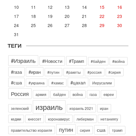
запретить полеты по субботам!
10
11
12
13
14
15
16
Вокруг возможной продажи авиакомпании «Аркия»
17
18
19
20
21
22
23
разгорается громкий конфликт.
Сегодня, 16:56
24
25
26
27
28
29
30
Еврейский кандидат в арабской партии — зачем?
31
Израильская политика может получить неожиданный
поворот: еврейский кандидат — на реальном месте в
ТЕГИ
списке одной из арабских партий. Причем речь идет
Вчера, 16:55
#Израиль
Арабо-еврейская партия изменит всё? Если
#Новости
#Трамп
#байден
#война
появится...
#газа
#иран
Может ли в Израиле появиться полноценный арабо-
#путин
#ракеты
#россия
#сирия
еврейский политический альянс? Что произойдет с
#сша
#цахал
политическим раскладом сил, если арабский список
#украина
#хамас
Иерусалим
6-08-2026, 17:49
Россия
армия
байден
война
газа
евреи
Оснащен ли израильский «Дракон» ядерным
оружием?
израиль
Израиль получил от Германии новейшую подводную лодку
зеленский
израиль 2021
иран
АХИ «Дракон» (Drakon), которая уже стала самой дорогой
субмариной в истории ЦАХАЛ. Но почему её
кедми
кнессет
коронавирус
либерман
нетаниягу
6-08-2026, 16:51
путин
сша
правительство израиля
сирия
трамп
Как на самом деле погибли бойцы Ливане? Иран