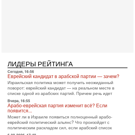
тем израильской политики. Известно, что израильская
Служба общей безопасности (ШАБАК) создала
3-08-2026, 08:32
Трамп и Иран: последний шанс - НОВОСТИ
03/08/2026
Президент США Дональд Трамп объявил о возобновлении
переговоров с Ираном, но Тегеран пока не подтвердил
готовность к диалогу. По словам американского
2-08-2026, 08:42
Трамп отменил удар по Ирану - НОВОСТИ
02/08/2026
ЛИДЕРЫ РЕЙТИНГА
Президент США Дональд Трамп сегодня заявил об отмене
Сегодня, 16:56
подготовленного удара по Ирану после обращений
Еврейский кандидат в арабской партии — зачем?
Тегерана и других стран региона. По его словам,
Израильская политика может получить неожиданный
1-08-2026, 17:50
поворот: еврейский кандидат — на реальном месте в
«Русский голос» Израиля: кто заберет его на этот
списке одной из арабских партий. Причем речь идет
раз?
Вчера, 16:55
Голоса русскоязычных репатриантов не раз кардинально
Арабо-еврейская партия изменит всё? Если
меняли политический ландшафт Израиля. Достаточно
появится...
вспомнить взлет партии «Исраэль ба-алия», когда
Может ли в Израиле появиться полноценный арабо-
еврейский политический альянс? Что произойдет с
31-07-2026, 17:00
Тайны закрытых дверей: о чём на самом деле
политическим раскладом сил, если арабский список
молчат Трамп и Нетаньяху?