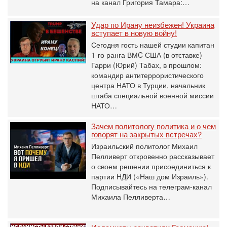
на канал Григория Тамара:…
Удар по Ирану неизбежен! Украина
вступает в новую войну!
Сегодня гость нашей студии капитан
1-го ранга ВМC США (в отставке)
Гарри (Юрий) Табах, в прошлом:
командир антитеррористического
центра НАТО в Турции, начальник
штаба специальной военной миссии
НАТО…
Зачем политологу политика и о чем
говорят на закрытых встречах?
Израильский политолог Михаил
Пелливерт откровенно рассказывает
о своем решении присоединиться к
партии НДИ («Наш дом Израиль»).
Подписывайтесь на телеграм-канал
Михаила Пелливерта…