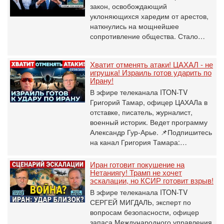
закон, освобождающий
уклоняющихся харедим от арестов,
наткнулись на мощнейшее
сопротивление общества. Стало…
Хватит отменять атаки! ЦАХАЛ - не
игрушка! Израиль готов ударить по
Ирану!
В эфире телеканала ITON-TV
Григорий Тамар, офицер ЦАХАЛа в
отставке, писатель, журналист,
военный историк. Ведет программу
Александр Гур-Арье. 📌Подпишитесь
на канал Григория Тамара:…
Иран готовит покушение на
Нетаниягу! Трамп не хочет
эскалации, но КСИР готовит взрыв!
В эфире телеканала ITON-TV
СЕРГЕЙ МИГДАЛЬ, эксперт по
вопросам безопасности, офицер
запаса Международного управления