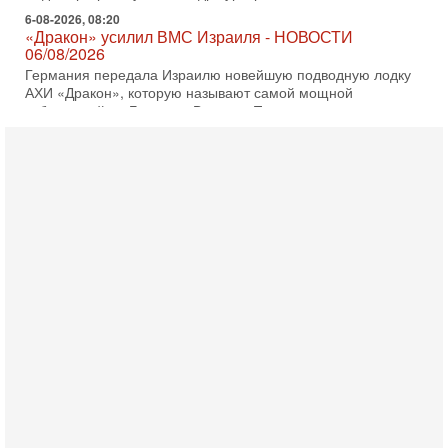
6-08-2026, 08:20
«Дракон» усилил ВМС Израиля - НОВОСТИ
06/08/2026
Германия передала Израилю новейшую подводную лодку
АХИ «Дракон», которую называют самой мощной
субмариной на Ближнем Востоке. Передача прошла на
5-08-2026, 18:16
Сколько ещё Нетаниягу продержится у власти?
«Нетаниягу вечен?» — почему предстоящие выборы в
Израиле могут стать самыми интригующими? Биньямин
Нетаниягу снова уверенно заявляет, что победа на
5-08-2026, 08:51
Трамп пригрозил Ирану ударом - НОВОСТИ
05/08/2026
Президент США Дональд Трамп сегодня заявил, что
Ормузский пролив может быть открыт «очень скоро». По
его словам, если этого не произойдет, Иран ждет
4-08-2026, 20:08
Трамп выбирает подходящий момент для удара!
Украину никогда не примут в НАТО
Сегодня гость нашей студии капитан 1-го ранга ВМC США
(в отставке) Гарри (Юрий) Табах, в прошлом: командир
антитеррористического центра НАТО в