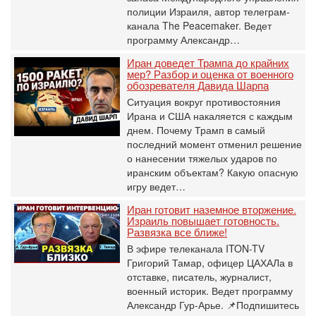
полиции Израиля, автор телеграм-
канала The Peacemaker. Ведет
программу Александр…
Иран доведет Трампа до крайних
мер? Разбор и оценка от военного
обозревателя Давида Шарпа
Ситуация вокруг противостояния
Ирана и США накаляется с каждым
днем. Почему Трамп в самый
последний момент отменил решение
о нанесении тяжелых ударов по
иранским объектам? Какую опасную
игру ведет…
Иран готовит наземное вторжение.
Израиль повышает готовность.
Развязка все ближе!
В эфире телеканала ITON-TV
Григорий Тамар, офицер ЦАХАЛа в
отставке, писатель, журналист,
военный историк. Ведет программу
Александр Гур-Арье. 📌Подпишитесь