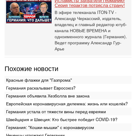
Исламисты захватили Германию!
Серия терактов потрясла страну!
В эфире телеканала ITON-TV -
Александр Черкасский, издатель,
владелец и главный редактор ютуб-
канала НОВЫЕ ВРЕМЕНА и
одноименного журнала (Германия).
Ведет программу Александр Гур-
Арье
Похожие новости
Красные флажки для "Газпрома"
Германия раскалывает Евросоюз?
Германия объявила Хезболла вне закона
Европейская коронавирусная дилемма: жизнь или кошелёк?
Германия устала от тяжести вины перед евреями
Швейцария и Швеция: Кто быстрее победит COVID-19?
Германия: "Кошки-мышки" с коронавирусом
Чеченцы угрожают Германии