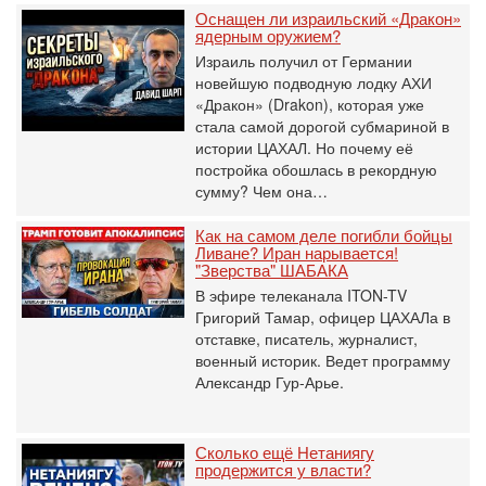
Оснащен ли израильский «Дракон»
ядерным оружием?
Израиль получил от Германии
новейшую подводную лодку АХИ
«Дракон» (Drakon), которая уже
стала самой дорогой субмариной в
истории ЦАХАЛ. Но почему её
постройка обошлась в рекордную
сумму? Чем она…
Как на самом деле погибли бойцы
Ливане? Иран нарывается!
"Зверства" ШАБАКА
В эфире телеканала ITON-TV
Григорий Тамар, офицер ЦАХАЛа в
отставке, писатель, журналист,
военный историк. Ведет программу
Александр Гур-Арье.
Сколько ещё Нетаниягу
продержится у власти?