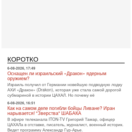
Сегодня, 16:56
Еврейский кандидат в арабской партии — зачем?
Израильская политика может получить неожиданный
поворот: еврейский кандидат — на реальном месте в
списке одной из арабских партий. Причем речь идет
Вчера, 16:55
Арабо-еврейская партия изменит всё? Если
появится...
Может ли в Израиле появиться полноценный арабо-
еврейский политический альянс? Что произойдет с
КОРОТКО
политическим раскладом сил, если арабский список
6-08-2026, 17:49
Оснащен ли израильский «Дракон» ядерным
оружием?
Израиль получил от Германии новейшую подводную лодку
АХИ «Дракон» (Drakon), которая уже стала самой дорогой
субмариной в истории ЦАХАЛ. Но почему её
6-08-2026, 16:51
Как на самом деле погибли бойцы Ливане? Иран
нарывается! "Зверства" ШАБАКА
В эфире телеканала ITON-TV Григорий Тамар, офицер
ЦАХАЛа в отставке, писатель, журналист, военный историк.
Ведет программу Александр Гур-Арье.