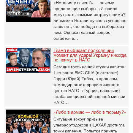
«Нетаниягу вечен?» — почему
предстоящие выборы в Израиле
могут стать самыми интригующими?
Биньямин Нетаниягу снова уверенно
заявляет, что победа на выборах за
ним. Однако главный вопрос
остаётся в…
Трамп выбирает подходящий
момент для удара! Украину никогда
не примут в НАТО
Сегодня гость нашей студии капитан
1-го ранга ВМC США (в отставке)
Гарри (Юрий) Табах, в прошлом:
командир антитеррористического
центра НАТО в Турции, начальник
штаба специальной военной миссии
НАТО…
«Либо в армию — либо в тюрьму?»
Ситуация вокруг призыва
ультраортодоксов в ЦАХАЛ достигла
точки кипения. Попытки принять