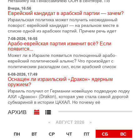
02/08/2026
Нетаниягу на Генассамблею ООН в сентябре. По
Президент США Дональд Трамп сегодня заявил об отмене
Вчера, 16:56
подготовленного удара по Ирану после обращений
Еврейский кандидат в арабской партии — зачем?
Тегерана и других стран региона. По его словам,
Израильская политика может получить неожиданный
поворот: еврейский кандидат — на реальном месте в
1-08-2026, 17:50
списке одной из арабских партий. Причем речь идет
«Русский голос» Израиля: кто заберет его на этот
раз?
7-08-2026, 16:55
Арабо-еврейская партия изменит всё? Если
Голоса русскоязычных репатриантов не раз кардинально
появится...
меняли политический ландшафт Израиля. Достаточно
вспомнить взлет партии «Исраэль ба-алия», когда
Может ли в Израиле появиться полноценный арабо-
еврейский политический альянс? Что произойдет с
31-07-2026, 17:00
политическим раскладом сил, если арабский список
Тайны закрытых дверей: о чём на самом деле
молчат Трамп и Нетаньяху?
6-08-2026, 17:49
Оснащен ли израильский «Дракон» ядерным
Недавний визит премьер-министра Израиля Биньямина
оружием?
Нетаньяху в США и его встреча с Дональдом Трампом
Израиль получил от Германии новейшую подводную лодку
оставили больше вопросов, чем ответов. Полная
АХИ «Дракон» (Drakon), которая уже стала самой дорогой
31-07-2026, 15:18
субмариной в истории ЦАХАЛ. Но почему её
Иран готовит покушение на Нетаниягу! Трамп не
хочет эскалации, но КСИР готовит взрыв!
АРХИВ
В эфире телеканала ITON-TV СЕРГЕЙ МИГДАЛЬ, эксперт
«
АВГУСТ 2026 »
по вопросам безопасности, офицер запаса
Международного управления полиции Израиля, автор
ПН
ВТ
СР
ЧТ
ПТ
СБ
ВС
31-07-2026, 09:02