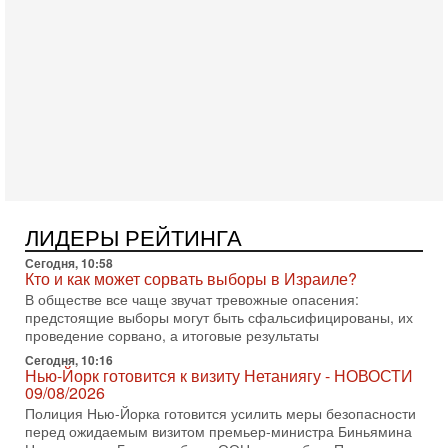
Ведет программу Александр Гур-Арье.
3-08-2026, 15:23
Иран задыхается. КСИР готовит удар! Россия теряет
последних союзников. Путин - псих!
В эфире ITON-TV доктор Эльдар Намазов , историк,
политолог, в прошлом – помощник Президента
Азербайджана Гейдара Алиева . Ведет программу
Александр
3-08-2026, 11:09
Выборы в Израиле в опасности?! ШАБАК формирует
спецотдел
ЛИДЕРЫ РЕЙТИНГА
В этом выпуске мы разбираем одну из самых тревожных
тем израильской политики. Известно, что израильская
Сегодня, 10:58
Служба общей безопасности (ШАБАК) создала
Кто и как может сорвать выборы в Израиле?
3-08-2026, 08:32
В обществе все чаще звучат тревожные опасения:
Трамп и Иран: последний шанс - НОВОСТИ
предстоящие выборы могут быть сфальсифицированы, их
03/08/2026
проведение сорвано, а итоговые результаты
Президент США Дональд Трамп объявил о возобновлении
Сегодня, 10:16
переговоров с Ираном, но Тегеран пока не подтвердил
Нью-Йорк готовится к визиту Нетаниягу - НОВОСТИ
готовность к диалогу. По словам американского
09/08/2026
Полиция Нью-Йорка готовится усилить меры безопасности
2-08-2026, 08:42
Трамп отменил удар по Ирану - НОВОСТИ
перед ожидаемым визитом премьер-министра Биньямина