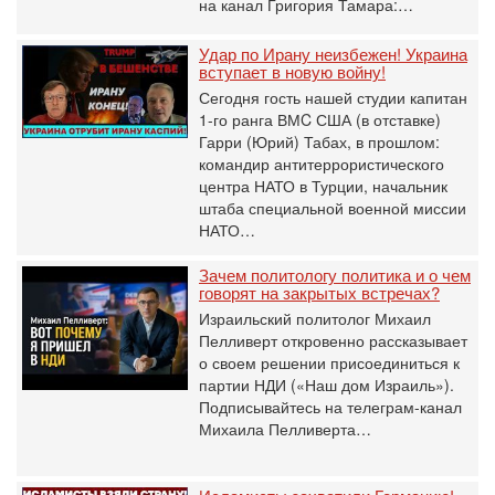
на канал Григория Тамара:…
Удар по Ирану неизбежен! Украина
вступает в новую войну!
Сегодня гость нашей студии капитан
1-го ранга ВМC США (в отставке)
Гарри (Юрий) Табах, в прошлом:
командир антитеррористического
центра НАТО в Турции, начальник
штаба специальной военной миссии
НАТО…
Зачем политологу политика и о чем
говорят на закрытых встречах?
Израильский политолог Михаил
Пелливерт откровенно рассказывает
о своем решении присоединиться к
партии НДИ («Наш дом Израиль»).
Подписывайтесь на телеграм-канал
Михаила Пелливерта…