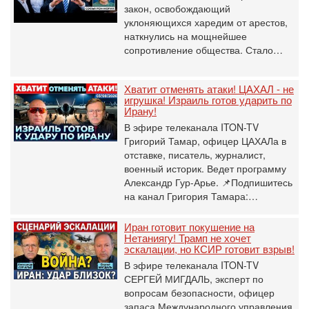
закон, освобождающий
уклоняющихся харедим от арестов,
наткнулись на мощнейшее
сопротивление общества. Стало…
Хватит отменять атаки! ЦАХАЛ - не
игрушка! Израиль готов ударить по
Ирану!
В эфире телеканала ITON-TV
Григорий Тамар, офицер ЦАХАЛа в
отставке, писатель, журналист,
военный историк. Ведет программу
Александр Гур-Арье. 📌Подпишитесь
на канал Григория Тамара:…
Иран готовит покушение на
Нетаниягу! Трамп не хочет
эскалации, но КСИР готовит взрыв!
В эфире телеканала ITON-TV
СЕРГЕЙ МИГДАЛЬ, эксперт по
вопросам безопасности, офицер
запаса Международного управления