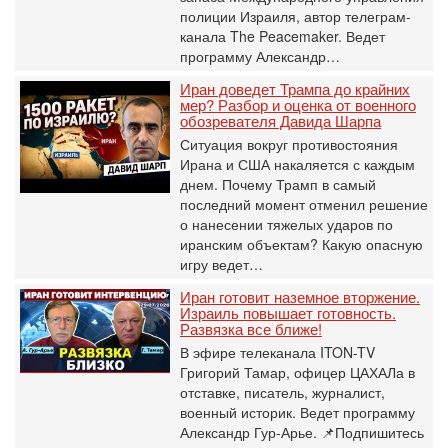
полиции Израиля, автор телеграм-
канала The Peacemaker. Ведет
программу Александр…
Иран доведет Трампа до крайних
мер? Разбор и оценка от военного
обозревателя Давида Шарпа
Ситуация вокруг противостояния
Ирана и США накаляется с каждым
днем. Почему Трамп в самый
последний момент отменил решение
о нанесении тяжелых ударов по
иранским объектам? Какую опасную
игру ведет…
Иран готовит наземное вторжение.
Израиль повышает готовность.
Развязка все ближе!
В эфире телеканала ITON-TV
Григорий Тамар, офицер ЦАХАЛа в
отставке, писатель, журналист,
военный историк. Ведет программу
Александр Гур-Арье. 📌Подпишитесь