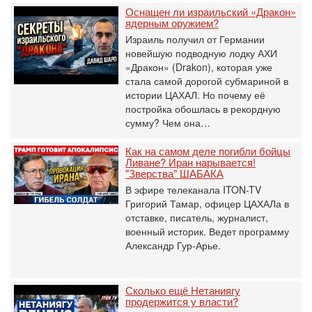
Оснащен ли израильский «Дракон»
ядерным оружием?
Израиль получил от Германии
новейшую подводную лодку АХИ
«Дракон» (Drakon), которая уже
стала самой дорогой субмариной в
истории ЦАХАЛ. Но почему её
постройка обошлась в рекордную
сумму? Чем она…
Как на самом деле погибли бойцы
Ливане? Иран нарывается!
"Зверства" ШАБАКА
В эфире телеканала ITON-TV
Григорий Тамар, офицер ЦАХАЛа в
отставке, писатель, журналист,
военный историк. Ведет программу
Александр Гур-Арье.
Сколько ещё Нетаниягу
продержится у власти?