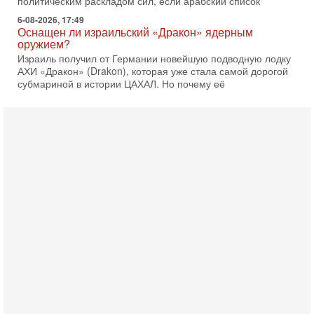
политическим раскладом сил, если арабский список
6-08-2026, 17:49
Оснащен ли израильский «Дракон» ядерным
оружием?
Израиль получил от Германии новейшую подводную лодку
АХИ «Дракон» (Drakon), которая уже стала самой дорогой
субмариной в истории ЦАХАЛ. Но почему её
6-08-2026, 16:51
Как на самом деле погибли бойцы Ливане? Иран
нарывается! "Зверства" ШАБАКА
В эфире телеканала ITON-TV Григорий Тамар, офицер
ЦАХАЛа в отставке, писатель, журналист, военный историк.
Ведет программу Александр Гур-Арье.
6-08-2026, 08:20
«Дракон» усилил ВМС Израиля - НОВОСТИ
06/08/2026
Германия передала Израилю новейшую подводную лодку
АХИ «Дракон», которую называют самой мощной
субмариной на Ближнем Востоке. Передача прошла на
5-08-2026, 18:16
Сколько ещё Нетаниягу продержится у власти?
«Нетаниягу вечен?» — почему предстоящие выборы в
Израиле могут стать самыми интригующими? Биньямин