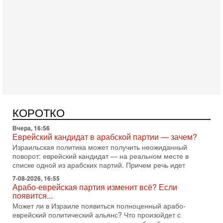
Сегодня, 10:58
Кто и как может сорвать выборы в Израиле?
В обществе все чаще звучат тревожные опасения:
предстоящие выборы могут быть сфальсифицированы, их
проведение сорвано, а итоговые результаты
Сегодня, 10:16
Нью-Йорк готовится к визиту Нетаниягу - НОВОСТИ
09/08/2026
Полиция Нью-Йорка готовится усилить меры безопасности
перед ожидаемым визитом премьер-министра Биньямина
КОРОТКО
Нетаниягу на Генассамблею ООН в сентябре. По
Вчера, 16:56
Еврейский кандидат в арабской партии — зачем?
Израильская политика может получить неожиданный
поворот: еврейский кандидат — на реальном месте в
списке одной из арабских партий. Причем речь идет
7-08-2026, 16:55
Арабо-еврейская партия изменит всё? Если
появится...
Может ли в Израиле появиться полноценный арабо-
еврейский политический альянс? Что произойдет с