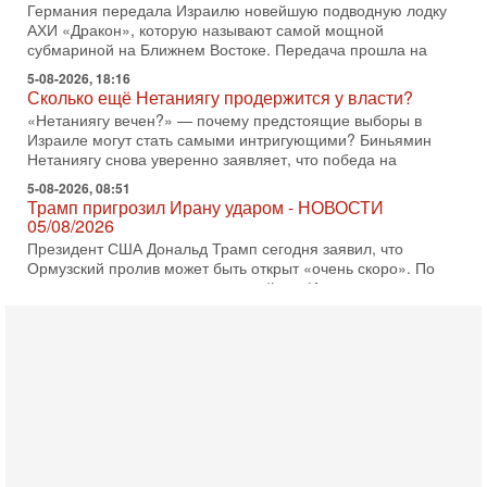
Германия передала Израилю новейшую подводную лодку
АХИ «Дракон», которую называют самой мощной
субмариной на Ближнем Востоке. Передача прошла на
5-08-2026, 18:16
Сколько ещё Нетаниягу продержится у власти?
«Нетаниягу вечен?» — почему предстоящие выборы в
Израиле могут стать самыми интригующими? Биньямин
Нетаниягу снова уверенно заявляет, что победа на
5-08-2026, 08:51
Трамп пригрозил Ирану ударом - НОВОСТИ
05/08/2026
Президент США Дональд Трамп сегодня заявил, что
Ормузский пролив может быть открыт «очень скоро». По
его словам, если этого не произойдет, Иран ждет
4-08-2026, 20:08
Трамп выбирает подходящий момент для удара!
Украину никогда не примут в НАТО
Сегодня гость нашей студии капитан 1-го ранга ВМC США
(в отставке) Гарри (Юрий) Табах, в прошлом: командир
антитеррористического центра НАТО в
3-08-2026, 19:07
«Либо в армию — либо в тюрьму?»
Ситуация вокруг призыва ультраортодоксов в ЦАХАЛ