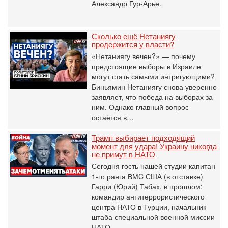
Александр Гур-Арье.
Сколько ещё Нетаниягу
продержится у власти?
«Нетаниягу вечен?» — почему
предстоящие выборы в Израиле
могут стать самыми интригующими?
Биньямин Нетаниягу снова уверенно
заявляет, что победа на выборах за
ним. Однако главный вопрос
остаётся в…
Трамп выбирает подходящий
момент для удара! Украину никогда
не примут в НАТО
Сегодня гость нашей студии капитан
1-го ранга ВМC США (в отставке)
Гарри (Юрий) Табах, в прошлом:
командир антитеррористического
центра НАТО в Турции, начальник
штаба специальной военной миссии
НАТО…