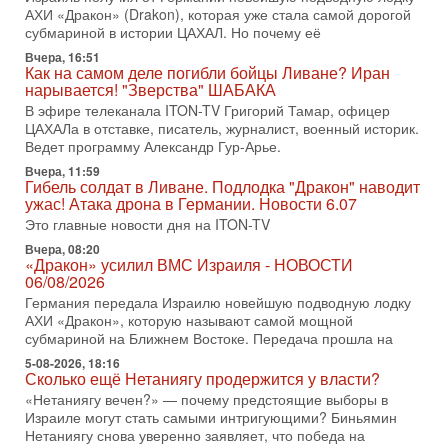
31-07-2026, 15:18
АХИ «Дракон» (Drakon), которая уже стала самой дорогой
Иран готовит покушение на Нетаниягу! Трамп не
субмариной в истории ЦАХАЛ. Но почему её
хочет эскалации, но КСИР готовит взрыв!
Вчера, 16:51
В эфире телеканала ITON-TV СЕРГЕЙ МИГДАЛЬ, эксперт
Как на самом деле погибли бойцы Ливане? Иран
по вопросам безопасности, офицер запаса
нарывается! "Зверства" ШАБАКА
Международного управления полиции Израиля, автор
В эфире телеканала ITON-TV Григорий Тамар, офицер
ЦАХАЛа в отставке, писатель, журналист, военный историк.
31-07-2026, 09:02
Битва за разоружение ХАМАСа - НОВОСТИ
Ведет программу Александр Гур-Арье.
31/07/2026
Вчера, 11:59
Сегодня президент США Дональд Трамп заявил о
Гибель солдат в Ливане. Подлодка "Дракон" наводит
достижении исторического соглашения о полном
ужас! Атака дрона в Германии. Новости 6.07
разоружении ХАМАСа и других вооруженных группировок в
Это главные новости дня на ITON-TV
30-07-2026, 17:59
Вчера, 08:20
Иран доведет Трампа до крайних мер? Разбор и
«Дракон» усилил ВМС Израиля - НОВОСТИ
оценка от военного обозревателя Давида Шарпа
06/08/2026
Ситуация вокруг противостояния Ирана и США накаляется
Германия передала Израилю новейшую подводную лодку
с каждым днем. Почему Трамп в самый последний момент
АХИ «Дракон», которую называют самой мощной
отменил решение о нанесении тяжелых ударов
субмариной на Ближнем Востоке. Передача прошла на
5-08-2026, 18:16
30-07-2026, 16:54
Сколько ещё Нетаниягу продержится у власти?
Покупатель авиакомпании «Аркия» намерен
запретить полеты по субботам!
«Нетаниягу вечен?» — почему предстоящие выборы в
Израиле могут стать самыми интригующими? Биньямин
Вокруг возможной продажи авиакомпании «Аркия»
Нетаниягу снова уверенно заявляет, что победа на
разгорается громкий конфликт.