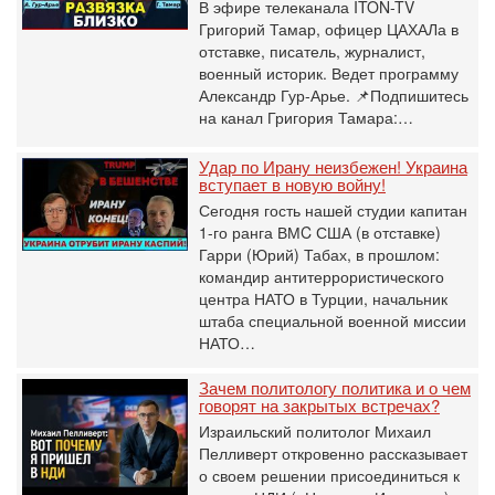
В эфире телеканала ITON-TV
Григорий Тамар, офицер ЦАХАЛа в
отставке, писатель, журналист,
военный историк. Ведет программу
Александр Гур-Арье. 📌Подпишитесь
на канал Григория Тамара:…
Удар по Ирану неизбежен! Украина
вступает в новую войну!
Сегодня гость нашей студии капитан
1-го ранга ВМC США (в отставке)
Гарри (Юрий) Табах, в прошлом:
командир антитеррористического
центра НАТО в Турции, начальник
штаба специальной военной миссии
НАТО…
Зачем политологу политика и о чем
говорят на закрытых встречах?
Израильский политолог Михаил
Пелливерт откровенно рассказывает
о своем решении присоединиться к