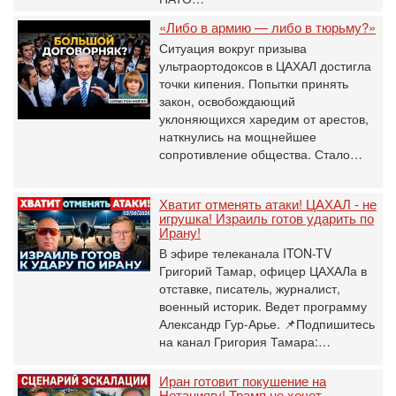
«Либо в армию — либо в тюрьму?»
Ситуация вокруг призыва
ультраортодоксов в ЦАХАЛ достигла
точки кипения. Попытки принять
закон, освобождающий
уклоняющихся харедим от арестов,
наткнулись на мощнейшее
сопротивление общества. Стало…
Хватит отменять атаки! ЦАХАЛ - не
игрушка! Израиль готов ударить по
Ирану!
В эфире телеканала ITON-TV
Григорий Тамар, офицер ЦАХАЛа в
отставке, писатель, журналист,
военный историк. Ведет программу
Александр Гур-Арье. 📌Подпишитесь
на канал Григория Тамара:…
Иран готовит покушение на
Нетаниягу! Трамп не хочет