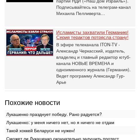
партии НДИ («Наш дом Израиль»).
Подписывайтесь на телеграм-канал
Михаила Пелливерта…
Исламисты захватили Германию!
Серия терактов потрясла страну!
В эфире телеканала ITON-TV -
Александр Черкасский, издатель,
владелец и главный редактор ютуб-
канала НОВЫЕ ВРЕМЕНА и
одноименного журнала (Германия).
Ведет программу Александр Гур-
Арье
Похожие новости
Лукашенко празднует победу. Рано радуется?
Лукашенко: у меня ничего нет, но я ничего не отдам
Такой хоккей Беларуси не нужен!
Сможет ли Лукашенко окончательно задушить протест