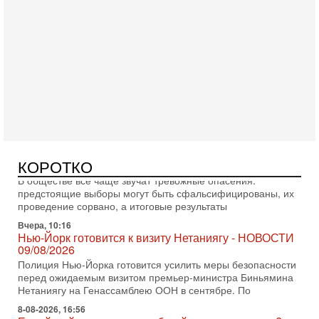
Вчера, 18:21
Иран празднует победу над Трампом. КСИР готовит
кровавый переворот. "Бижневосточное НАТО" -
против Израиля?
В эфире телеканала ITON-TV - иранист Михаил Бородкин,
главред сайта и тг канала Ориентал Экспресс, Ведет
программу Александр Гур-Арье 📌Подписывайтесь
Вчера, 10:58
КОРОТКО
Кто и как может сорвать выборы в Израиле?
В обществе все чаще звучат тревожные опасения:
предстоящие выборы могут быть сфальсифицированы, их
проведение сорвано, а итоговые результаты
Вчера, 10:16
Нью-Йорк готовится к визиту Нетаниягу - НОВОСТИ
09/08/2026
Полиция Нью-Йорка готовится усилить меры безопасности
перед ожидаемым визитом премьер-министра Биньямина
Нетаниягу на Генассамблею ООН в сентябре. По
8-08-2026, 16:56