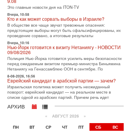
9.08
Это главные новости дня на ITON-TV
3-08-2026, 08:32
Трамп и Иран: последний шанс - НОВОСТИ
Вчера, 10:58
03/08/2026
Кто и как может сорвать выборы в Израиле?
Президент США Дональд Трамп объявил о возобновлении
В обществе все чаще звучат тревожные опасения:
переговоров с Ираном, но Тегеран пока не подтвердил
предстоящие выборы могут быть сфальсифицированы, их
готовность к диалогу. По словам американского
проведение сорвано, а итоговые результаты
2-08-2026, 08:42
Вчера, 10:16
Трамп отменил удар по Ирану - НОВОСТИ
Нью-Йорк готовится к визиту Нетаниягу - НОВОСТИ
02/08/2026
09/08/2026
Президент США Дональд Трамп сегодня заявил об отмене
Полиция Нью-Йорка готовится усилить меры безопасности
подготовленного удара по Ирану после обращений
перед ожидаемым визитом премьер-министра Биньямина
Тегерана и других стран региона. По его словам,
Нетаниягу на Генассамблею ООН в сентябре. По
8-08-2026, 16:56
1-08-2026, 17:50
Еврейский кандидат в арабской партии — зачем?
«Русский голос» Израиля: кто заберет его на этот
раз?
Израильская политика может получить неожиданный
поворот: еврейский кандидат — на реальном месте в
Голоса русскоязычных репатриантов не раз кардинально
списке одной из арабских партий. Причем речь идет
меняли политический ландшафт Израиля. Достаточно
вспомнить взлет партии «Исраэль ба-алия», когда
АРХИВ
31-07-2026, 17:00
Тайны закрытых дверей: о чём на самом деле
«
АВГУСТ 2026 »
молчат Трамп и Нетаньяху?
Недавний визит премьер-министра Израиля Биньямина
ПН
ВТ
СР
ЧТ
ПТ
СБ
ВС