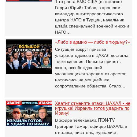
1-го ранга ВМC США (в отставке)
Гарри (Юрий) Табах, в прошлом:
командир антитеррористического
центра НАТО в Турции, начальник
штаба специальной военной миссии
НАТО…
«Либо в армию — либо в тюрьму?»
Ситуация вокруг призыва
ультраортодоксов в ЦАХАЛ достигла
точки кипения. Попытки принять
закон, освобождающий
уклоняющихся харедим от арестов,
наткнулись на мощнейшее
сопротивление общества. Стало…
Хватит отменять атаки! ЦАХАЛ - не
игрушка! Израиль готов ударить по
Ирану!
В эфире телеканала ITON-TV
Григорий Тамар, офицер ЦАХАЛа в
отставке, писатель, журналист,