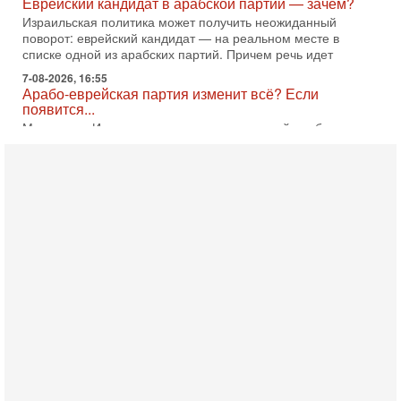
Еврейский кандидат в арабской партии — зачем?
Израильская политика может получить неожиданный
поворот: еврейский кандидат — на реальном месте в
списке одной из арабских партий. Причем речь идет
7-08-2026, 16:55
Арабо-еврейская партия изменит всё? Если
появится...
Может ли в Израиле появиться полноценный арабо-
еврейский политический альянс? Что произойдет с
политическим раскладом сил, если арабский список
6-08-2026, 17:49
Оснащен ли израильский «Дракон» ядерным
оружием?
Израиль получил от Германии новейшую подводную лодку
АХИ «Дракон» (Drakon), которая уже стала самой дорогой
субмариной в истории ЦАХАЛ. Но почему её
6-08-2026, 16:51
Как на самом деле погибли бойцы Ливане? Иран
нарывается! "Зверства" ШАБАКА
В эфире телеканала ITON-TV Григорий Тамар, офицер
ЦАХАЛа в отставке, писатель, журналист, военный историк.
Ведет программу Александр Гур-Арье.
6-08-2026, 08:20