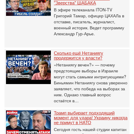
"Зверства" ШАБАКА
В эфире телеканала ITON-TV
Григорий Тамар, офицер ЦАХАЛа в
отставке, писатель, журналист,
военный историк. Ведет программу
Александр Гур-Арье.
Сколько ещё Нетаниягу
продержится у власти?
«Нетаниягу вечен?» — почему
предстоящие выборы в Израиле
могут стать самыми интригующими?
Биньямин Нетаниягу снова уверенно
заявляет, что победа на выборах за
ним. Однако главный вопрос
остаётся в…
Трамп выбирает подходящий
момент для удара! Украину никогда
не примут в НАТО
Сегодня гость нашей студии капитан