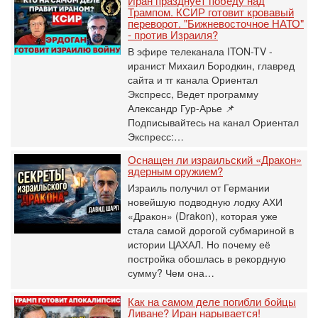
Иран празднует победу над
Трампом. КСИР готовит кровавый
переворот. "Бижневосточное НАТО"
- против Израиля?
В эфире телеканала ITON-TV -
иранист Михаил Бородкин, главред
сайта и тг канала Ориентал
Экспресс, Ведет программу
Александр Гур-Арье 📌
Подписывайтесь на канал Ориентал
Экспресс:…
Оснащен ли израильский «Дракон»
ядерным оружием?
Израиль получил от Германии
новейшую подводную лодку АХИ
«Дракон» (Drakon), которая уже
стала самой дорогой субмариной в
истории ЦАХАЛ. Но почему её
постройка обошлась в рекордную
сумму? Чем она…
Как на самом деле погибли бойцы
Ливане? Иран нарывается!