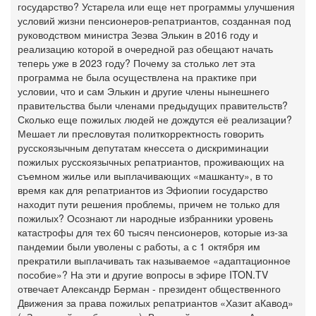
государство? Устарела или еще нет программы улучшения
условий жизни пенсионеров-репатриантов, созданная под
руководством министра Зеэва Элькин в 2016 году и
реализацию которой в очередной раз обещают начать
теперь уже в 2023 году? Почему за столько лет эта
программа не была осуществлена на практике при
условии, что и сам Элькин и другие члены нынешнего
правительства были членами предыдущих правительств?
Сколько еще пожилых людей не дождутся её реализации?
Мешает ли пресловутая политкорректность говорить
русскоязычным депутатам кнессета о дискриминации
пожилых русскоязычных репатриантов, проживающих на
съемном жилье или выплачивающих «машканту», в то
время как для репатриантов из Эфиопии государство
находит пути решения проблемы, причем не только для
пожилых? Осознают ли народные избранники уровень
катастрофы для тех 60 тысяч пенсионеров, которые из-за
пандемии были уволены с работы, а с 1 октября им
прекратили выплачивать так называемое «адаптационное
пособие»? На эти и другие вопросы в эфире ITON.TV
отвечает Александр Берман - президент общественного
Движения за права пожилых репатриантов «Хазит аКавод»