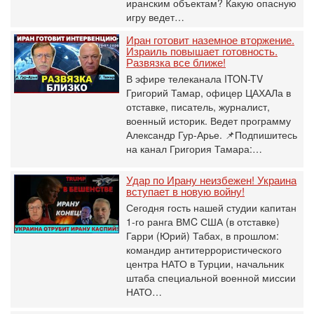
иранским объектам? Какую опасную
игру ведет…
Иран готовит наземное вторжение.
Израиль повышает готовность.
Развязка все ближе!
В эфире телеканала ITON-TV
Григорий Тамар, офицер ЦАХАЛа в
отставке, писатель, журналист,
военный историк. Ведет программу
Александр Гур-Арье. 📌Подпишитесь
на канал Григория Тамара:…
Удар по Ирану неизбежен! Украина
вступает в новую войну!
Сегодня гость нашей студии капитан
1-го ранга ВМC США (в отставке)
Гарри (Юрий) Табах, в прошлом:
командир антитеррористического
центра НАТО в Турции, начальник
штаба специальной военной миссии
НАТО…