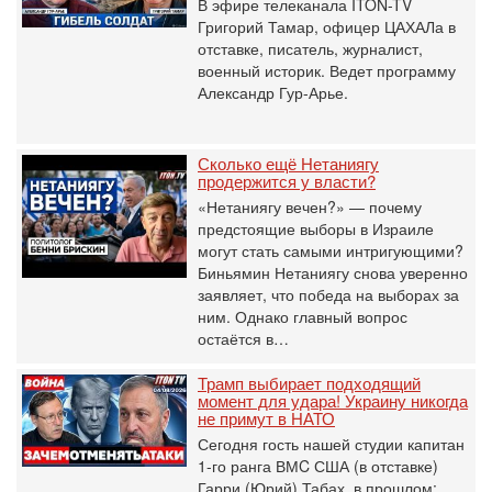
В эфире телеканала ITON-TV
Григорий Тамар, офицер ЦАХАЛа в
отставке, писатель, журналист,
военный историк. Ведет программу
Александр Гур-Арье.
Сколько ещё Нетаниягу
продержится у власти?
«Нетаниягу вечен?» — почему
предстоящие выборы в Израиле
могут стать самыми интригующими?
Биньямин Нетаниягу снова уверенно
заявляет, что победа на выборах за
ним. Однако главный вопрос
остаётся в…
Трамп выбирает подходящий
момент для удара! Украину никогда
не примут в НАТО
Сегодня гость нашей студии капитан
1-го ранга ВМC США (в отставке)
Гарри (Юрий) Табах, в прошлом: