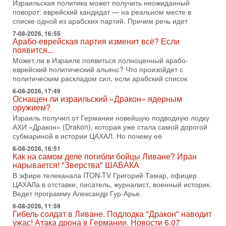
Израильская политика может получить неожиданный
1-08-2026, 17:50
поворот: еврейский кандидат — на реальном месте в
«Русский голос» Израиля: кто заберет его на этот
списке одной из арабских партий. Причем речь идет
раз?
7-08-2026, 16:55
Голоса русскоязычных репатриантов не раз кардинально
Арабо-еврейская партия изменит всё? Если
меняли политический ландшафт Израиля. Достаточно
появится...
вспомнить взлет партии «Исраэль ба-алия», когда
Может ли в Израиле появиться полноценный арабо-
еврейский политический альянс? Что произойдет с
31-07-2026, 17:00
Тайны закрытых дверей: о чём на самом деле
политическим раскладом сил, если арабский список
молчат Трамп и Нетаньяху?
6-08-2026, 17:49
Недавний визит премьер-министра Израиля Биньямина
Оснащен ли израильский «Дракон» ядерным
Нетаньяху в США и его встреча с Дональдом Трампом
оружием?
оставили больше вопросов, чем ответов. Полная
Израиль получил от Германии новейшую подводную лодку
АХИ «Дракон» (Drakon), которая уже стала самой дорогой
31-07-2026, 15:18
субмариной в истории ЦАХАЛ. Но почему её
Иран готовит покушение на Нетаниягу! Трамп не
хочет эскалации, но КСИР готовит взрыв!
6-08-2026, 16:51
Как на самом деле погибли бойцы Ливане? Иран
В эфире телеканала ITON-TV СЕРГЕЙ МИГДАЛЬ, эксперт
нарывается! "Зверства" ШАБАКА
по вопросам безопасности, офицер запаса
Международного управления полиции Израиля, автор
В эфире телеканала ITON-TV Григорий Тамар, офицер
ЦАХАЛа в отставке, писатель, журналист, военный историк.
31-07-2026, 09:02
Ведет программу Александр Гур-Арье.
Битва за разоружение ХАМАСа - НОВОСТИ
31/07/2026
6-08-2026, 11:59
Гибель солдат в Ливане. Подлодка "Дракон" наводит
Сегодня президент США Дональд Трамп заявил о
ужас! Атака дрона в Германии. Новости 6.07
достижении исторического соглашения о полном