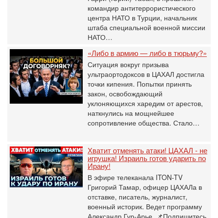
командир антитеррористического
центра НАТО в Турции, начальник
штаба специальной военной миссии
НАТО…
«Либо в армию — либо в тюрьму?»
Ситуация вокруг призыва
ультраортодоксов в ЦАХАЛ достигла
точки кипения. Попытки принять
закон, освобождающий
уклоняющихся харедим от арестов,
наткнулись на мощнейшее
сопротивление общества. Стало…
Хватит отменять атаки! ЦАХАЛ - не
игрушка! Израиль готов ударить по
Ирану!
В эфире телеканала ITON-TV
Григорий Тамар, офицер ЦАХАЛа в
отставке, писатель, журналист,
военный историк. Ведет программу
Александр Гур-Арье. 📌Подпишитесь