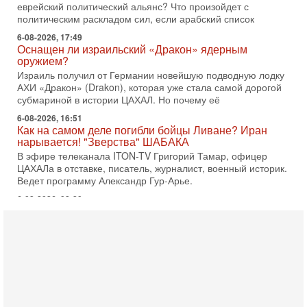
Израиль получил от Германии новейшую подводную лодку
АХИ «Дракон» (Drakon), которая уже стала самой дорогой
субмариной в истории ЦАХАЛ. Но почему её
6-08-2026, 16:51
Как на самом деле погибли бойцы Ливане? Иран
нарывается! "Зверства" ШАБАКА
В эфире телеканала ITON-TV Григорий Тамар, офицер
ЦАХАЛа в отставке, писатель, журналист, военный историк.
Ведет программу Александр Гур-Арье.
6-08-2026, 08:20
«Дракон» усилил ВМС Израиля - НОВОСТИ
06/08/2026
Германия передала Израилю новейшую подводную лодку
АХИ «Дракон», которую называют самой мощной
субмариной на Ближнем Востоке. Передача прошла на
5-08-2026, 18:16
Сколько ещё Нетаниягу продержится у власти?
«Нетаниягу вечен?» — почему предстоящие выборы в
Израиле могут стать самыми интригующими? Биньямин
Нетаниягу снова уверенно заявляет, что победа на
5-08-2026, 08:51
Трамп пригрозил Ирану ударом - НОВОСТИ