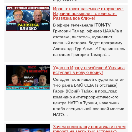
Иран готовит наземное вторжение.
Израиль повышает готовность.
Развязка все ближе!
В эфире телеканала ITON-TV
Григорий Тамар, офицер ЦАХАЛа в
отставке, писатель, журналист,
военный историк. Ведет программу
Александр Гур-Арье. 📌Подпишитесь
на канал Григория Тамара:…
Удар по Ирану неизбежен! Украина
вступает в новую войну!
Сегодня гость нашей студии капитан
1-го ранга ВМC США (в отставке)
Гарри (Юрий) Табах, в прошлом:
командир антитеррористического
центра НАТО в Турции, начальник
штаба специальной военной миссии
НАТО…
Зачем политологу политика и о чем
говорят на закрытых встречах?