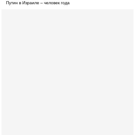
Путин в Израиле – человек года
Сегодня, 19:21
Тревога в Израиле: Эрдоган сколачивает Исламское
НАТО! Если присоединится Египет...
В эфире телеканала ITON-TV Григорий Тамар, офицер
ЦАХАЛа в отставке, писатель, журналист, военный историк.
Ведет программу Александр Гур-Арье.