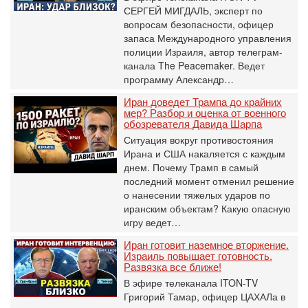
СЕРГЕЙ МИГДАЛЬ, эксперт по
вопросам безопасности, офицер
запаса Международного управления
полиции Израиля, автор телеграм-
канала The Peacemaker. Ведет
программу Александр…
Иран доведет Трампа до крайних
мер? Разбор и оценка от военного
обозревателя Давида Шарпа
Ситуация вокруг противостояния
Ирана и США накаляется с каждым
днем. Почему Трамп в самый
последний момент отменил решение
о нанесении тяжелых ударов по
иранским объектам? Какую опасную
игру ведет…
Иран готовит наземное вторжение.
Израиль повышает готовность.
Развязка все ближе!
В эфире телеканала ITON-TV
Григорий Тамар, офицер ЦАХАЛа в