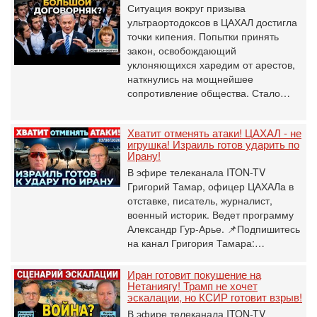
Ситуация вокруг призыва
ультраортодоксов в ЦАХАЛ достигла
точки кипения. Попытки принять
закон, освобождающий
уклоняющихся харедим от арестов,
наткнулись на мощнейшее
сопротивление общества. Стало…
Хватит отменять атаки! ЦАХАЛ - не
игрушка! Израиль готов ударить по
Ирану!
В эфире телеканала ITON-TV
Григорий Тамар, офицер ЦАХАЛа в
отставке, писатель, журналист,
военный историк. Ведет программу
Александр Гур-Арье. 📌Подпишитесь
на канал Григория Тамара:…
Иран готовит покушение на
Нетаниягу! Трамп не хочет
эскалации, но КСИР готовит взрыв!
В эфире телеканала ITON-TV