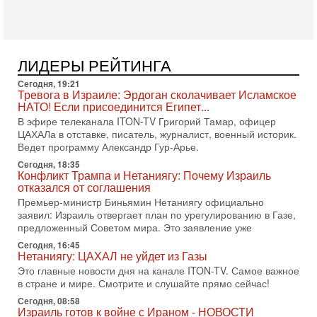
Ормузский пролив может быть открыт «очень скоро». По
его словам, если этого не произойдет, Иран ждет
4-08-2026, 20:08
Трамп выбирает подходящий момент для удара!
Украину никогда не примут в НАТО
ЛИДЕРЫ РЕЙТИНГА
Сегодня гость нашей студии капитан 1-го ранга ВМC США
Сегодня, 19:21
(в отставке) Гарри (Юрий) Табах, в прошлом: командир
Тревога в Израиле: Эрдоган сколачивает Исламское
антитеррористического центра НАТО в
НАТО! Если присоединится Египет...
3-08-2026, 19:07
В эфире телеканала ITON-TV Григорий Тамар, офицер
«Либо в армию — либо в тюрьму?»
ЦАХАЛа в отставке, писатель, журналист, военный историк.
Ситуация вокруг призыва ультраортодоксов в ЦАХАЛ
Ведет программу Александр Гур-Арье.
достигла точки кипения. Попытки принять закон,
Сегодня, 18:35
освобождающий уклоняющихся харедим от арестов,
Конфликт Трампа и Нетаниягу: Почему Израиль
отказался от соглашения
3-08-2026, 17:18
Хватит отменять атаки! ЦАХАЛ - не игрушка!
Премьер-министр Биньямин Нетаниягу официально
Израиль готов ударить по Ирану!
заявил: Израиль отвергает план по урегулированию в Газе,
предложенный Советом мира. Это заявление уже
В эфире телеканала ITON-TV Григорий Тамар, офицер
ЦАХАЛа в отставке, писатель, журналист, военный историк.
Сегодня, 16:45
Ведет программу Александр Гур-Арье.
Нетаниягу: ЦАХАЛ не уйдет из Газы
Это главные новости дня на канале ITON-TV. Самое важное
3-08-2026, 15:23
в стране и мире. Смотрите и слушайте прямо сейчас!
Иран задыхается. КСИР готовит удар! Россия теряет
последних союзников. Путин - псих!
Сегодня, 08:58
Израиль готов к войне с Ираном - НОВОСТИ
В эфире ITON-TV доктор Эльдар Намазов , историк,