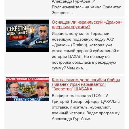
Александр Гур-Арье 📌
Подписывайтесь на канал Ориентал
Экспресс:…
Оснащен ли израильский «Дракон»
ядерным оружием?
Израиль получил от Германии
новейшую подводную лодку АХИ
«Дракон» (Drakon), которая уже
стала самой дорогой субмариной в
истории ЦАХАЛ. Но почему её
постройка обошлась в рекордную
сумму? Чем она…
Как на самом деле погибли бойцы
Ливане? Иран нарывается!
"Зверства" ШАБАКА
В эфире телеканала ITON-TV
Григорий Тамар, офицер ЦАХАЛа в
отставке, писатель, журналист,
военный историк. Ведет программу
Александр Гур-Арье.