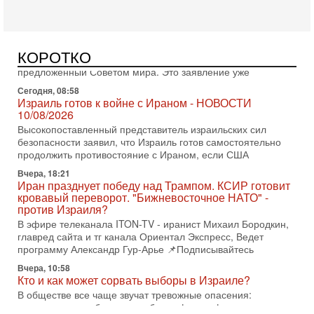
Сегодня, 18:35
Конфликт Трампа и Нетаниягу: Почему Израиль
отказался от соглашения
Премьер-министр Биньямин Нетаниягу официально
КОРОТКО
заявил: Израиль отвергает план по урегулированию в Газе,
предложенный Советом мира. Это заявление уже
Сегодня, 08:58
Израиль готов к войне с Ираном - НОВОСТИ
10/08/2026
Высокопоставленный представитель израильских сил
безопасности заявил, что Израиль готов самостоятельно
продолжить противостояние с Ираном, если США
Вчера, 18:21
Иран празднует победу над Трампом. КСИР готовит
кровавый переворот. "Бижневосточное НАТО" -
против Израиля?
В эфире телеканала ITON-TV - иранист Михаил Бородкин,
главред сайта и тг канала Ориентал Экспресс, Ведет
программу Александр Гур-Арье 📌Подписывайтесь
Вчера, 10:58
Кто и как может сорвать выборы в Израиле?
В обществе все чаще звучат тревожные опасения:
предстоящие выборы могут быть сфальсифицированы, их