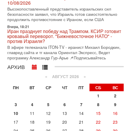
10/08/2026
политолог, в прошлом – помощник Президента
Азербайджана Гейдара Алиева . Ведет программу
Высокопоставленный представитель израильских сил
Александр
безопасности заявил, что Израиль готов самостоятельно
продолжить противостояние с Ираном, если США
3-08-2026, 11:09
Выборы в Израиле в опасности?! ШАБАК формирует
Вчера, 18:21
Иран празднует победу над Трампом. КСИР готовит
спецотдел
кровавый переворот. "Бижневосточное НАТО" -
В этом выпуске мы разбираем одну из самых тревожных
против Израиля?
тем израильской политики. Известно, что израильская
В эфире телеканала ITON-TV - иранист Михаил Бородкин,
Служба общей безопасности (ШАБАК) создала
главред сайта и тг канала Ориентал Экспресс, Ведет
3-08-2026, 08:32
программу Александр Гур-Арье 📌Подписывайтесь
Трамп и Иран: последний шанс - НОВОСТИ
АРХИВ
03/08/2026
Президент США Дональд Трамп объявил о возобновлении
«
АВГУСТ 2026 »
переговоров с Ираном, но Тегеран пока не подтвердил
готовность к диалогу. По словам американского
ПН
ВТ
СР
ЧТ
ПТ
СБ
ВС
2-08-2026, 08:42
Трамп отменил удар по Ирану - НОВОСТИ
1
2
02/08/2026
3
4
5
6
7
8
9
Президент США Дональд Трамп сегодня заявил об отмене
подготовленного удара по Ирану после обращений
10
11
12
13
14
15
16
Тегерана и других стран региона. По его словам,
17
18
19
20
21
22
23
Сегодня, 19:21
Тревога в Израиле: Эрдоган сколачивает Исламское
24
25
26
27
28
29
30