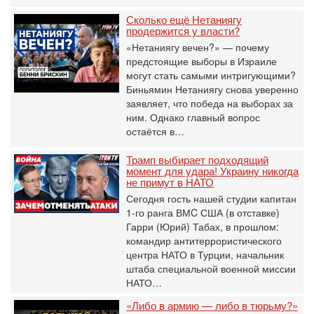
Сколько ещё Нетаниягу
продержится у власти?
«Нетаниягу вечен?» — почему
предстоящие выборы в Израиле
могут стать самыми интригующими?
Биньямин Нетаниягу снова уверенно
заявляет, что победа на выборах за
ним. Однако главный вопрос
остаётся в…
Трамп выбирает подходящий
момент для удара! Украину никогда
не примут в НАТО
Сегодня гость нашей студии капитан
1-го ранга ВМC США (в отставке)
Гарри (Юрий) Табах, в прошлом:
командир антитеррористического
центра НАТО в Турции, начальник
штаба специальной военной миссии
НАТО…
«Либо в армию — либо в тюрьму?»