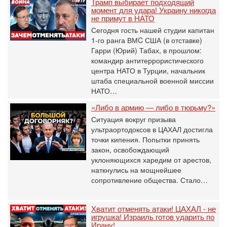
Трамп выбирает подходящий
момент для удара! Украину никогда
не примут в НАТО
Сегодня гость нашей студии капитан
1-го ранга ВМC США (в отставке)
Гарри (Юрий) Табах, в прошлом:
командир антитеррористического
центра НАТО в Турции, начальник
штаба специальной военной миссии
НАТО…
«Либо в армию — либо в тюрьму?»
Ситуация вокруг призыва
ультраортодоксов в ЦАХАЛ достигла
точки кипения. Попытки принять
закон, освобождающий
уклоняющихся харедим от арестов,
наткнулись на мощнейшее
сопротивление общества. Стало…
Хватит отменять атаки! ЦАХАЛ - не
игрушка! Израиль готов ударить по
Ирану!