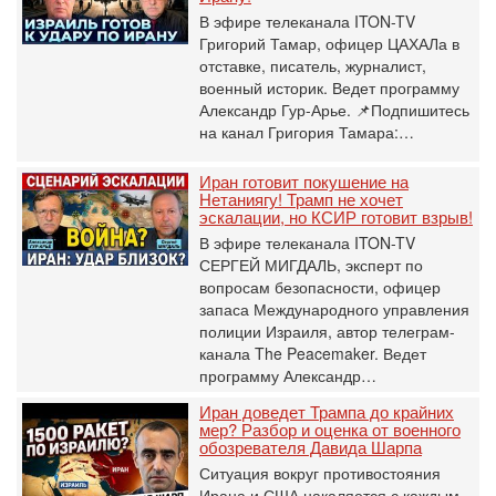
В эфире телеканала ITON-TV
Григорий Тамар, офицер ЦАХАЛа в
отставке, писатель, журналист,
военный историк. Ведет программу
Александр Гур-Арье. 📌Подпишитесь
на канал Григория Тамара:…
Иран готовит покушение на
Нетаниягу! Трамп не хочет
эскалации, но КСИР готовит взрыв!
В эфире телеканала ITON-TV
СЕРГЕЙ МИГДАЛЬ, эксперт по
вопросам безопасности, офицер
запаса Международного управления
полиции Израиля, автор телеграм-
канала The Peacemaker. Ведет
программу Александр…
Иран доведет Трампа до крайних
мер? Разбор и оценка от военного
обозревателя Давида Шарпа
Ситуация вокруг противостояния
Ирана и США накаляется с каждым