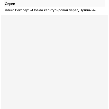
Сирии
Алекс Векслер: «Обама капитулировал перед Путиным»
Сегодня, 16:56
Еврейский кандидат в арабской партии — зачем?
Израильская политика может получить неожиданный
поворот: еврейский кандидат — на реальном месте в
списке одной из арабских партий. Причем речь идет