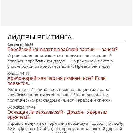
Президент США Дональд Трамп объявил о возобновлении
переговоров с Ираном, но Тегеран пока не подтвердил
готовность к диалогу. По словам американского
2-08-2026, 08:42
Трамп отменил удар по Ирану - НОВОСТИ
02/08/2026
ЛИДЕРЫ РЕЙТИНГА
Президент США Дональд Трамп сегодня заявил об отмене
Сегодня, 16:56
подготовленного удара по Ирану после обращений
Еврейский кандидат в арабской партии — зачем?
Тегерана и других стран региона. По его словам,
Израильская политика может получить неожиданный
1-08-2026, 17:50
поворот: еврейский кандидат — на реальном месте в
«Русский голос» Израиля: кто заберет его на этот
списке одной из арабских партий. Причем речь идет
раз?
Вчера, 16:55
Голоса русскоязычных репатриантов не раз кардинально
Арабо-еврейская партия изменит всё? Если
меняли политический ландшафт Израиля. Достаточно
появится...
вспомнить взлет партии «Исраэль ба-алия», когда
Может ли в Израиле появиться полноценный арабо-
еврейский политический альянс? Что произойдет с
31-07-2026, 17:00
Тайны закрытых дверей: о чём на самом деле
политическим раскладом сил, если арабский список
молчат Трамп и Нетаньяху?
6-08-2026, 17:49
Недавний визит премьер-министра Израиля Биньямина
Оснащен ли израильский «Дракон» ядерным
Нетаньяху в США и его встреча с Дональдом Трампом
оружием?
оставили больше вопросов, чем ответов. Полная
Израиль получил от Германии новейшую подводную лодку
АХИ «Дракон» (Drakon), которая уже стала самой дорогой
31-07-2026, 15:18