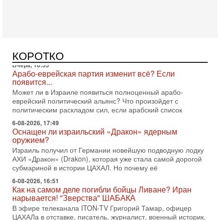
Вчера, 16:55
Арабо-еврейская партия изменит всё? Если
появится...
Может ли в Израиле появиться полноценный арабо-
еврейский политический альянс? Что произойдет с
КОРОТКО
политическим раскладом сил, если арабский список
6-08-2026, 17:49
Оснащен ли израильский «Дракон» ядерным
оружием?
Израиль получил от Германии новейшую подводную лодку
АХИ «Дракон» (Drakon), которая уже стала самой дорогой
субмариной в истории ЦАХАЛ. Но почему её
6-08-2026, 16:51
Как на самом деле погибли бойцы Ливане? Иран
нарывается! "Зверства" ШАБАКА
В эфире телеканала ITON-TV Григорий Тамар, офицер
ЦАХАЛа в отставке, писатель, журналист, военный историк.
Ведет программу Александр Гур-Арье.
6-08-2026, 08:20
«Дракон» усилил ВМС Израиля - НОВОСТИ
06/08/2026
Германия передала Израилю новейшую подводную лодку