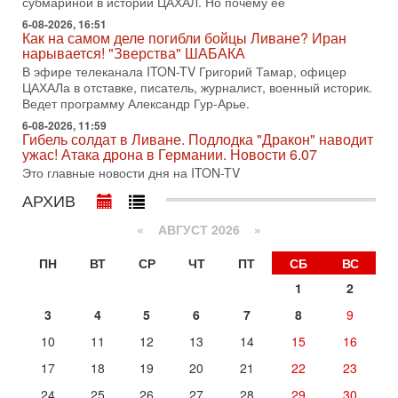
субмариной в истории ЦАХАЛ. Но почему её
Иран готовит покушение на Нетаниягу! Трамп не
хочет эскалации, но КСИР готовит взрыв!
6-08-2026, 16:51
Как на самом деле погибли бойцы Ливане? Иран
В эфире телеканала ITON-TV СЕРГЕЙ МИГДАЛЬ, эксперт
нарывается! "Зверства" ШАБАКА
по вопросам безопасности, офицер запаса
Международного управления полиции Израиля, автор
В эфире телеканала ITON-TV Григорий Тамар, офицер
ЦАХАЛа в отставке, писатель, журналист, военный историк.
31-07-2026, 09:02
Ведет программу Александр Гур-Арье.
Битва за разоружение ХАМАСа - НОВОСТИ
31/07/2026
6-08-2026, 11:59
Гибель солдат в Ливане. Подлодка "Дракон" наводит
Сегодня президент США Дональд Трамп заявил о
ужас! Атака дрона в Германии. Новости 6.07
достижении исторического соглашения о полном
Это главные новости дня на ITON-TV
разоружении ХАМАСа и других вооруженных группировок в
АРХИВ
30-07-2026, 17:59
Иран доведет Трампа до крайних мер? Разбор и
оценка от военного обозревателя Давида Шарпа
«
АВГУСТ 2026 »
Ситуация вокруг противостояния Ирана и США накаляется
ПН
ВТ
СР
ЧТ
ПТ
СБ
ВС
с каждым днем. Почему Трамп в самый последний момент
отменил решение о нанесении тяжелых ударов
1
2
30-07-2026, 16:54
3
4
5
6
7
8
9
Покупатель авиакомпании «Аркия» намерен
запретить полеты по субботам!
10
11
12
13
14
15
16
Вокруг возможной продажи авиакомпании «Аркия»
17
18
19
20
21
22
23
разгорается громкий конфликт.
Сегодня, 16:56
24
25
26
27
28
29
30