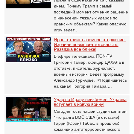
днем. Почему Трамп в самый
последний момент отменил решение
о нанесении тяжелых ударов по
иранским объектам? Какую опасную
игру ведет…
Иран готовит наземное вторжение.
Израиль повышает готовность.
Развязка все ближе!
В эфире телеканала ITON-TV
Григорий Тамар, офицер ЦАХАЛа в
отставке, писатель, журналист,
военный историк. Ведет программу
Александр Гур-Арье. 📌Подпишитесь
на канал Григория Тамара:…
Удар по Ирану неизбежен! Украина
вступает в новую войну!
Сегодня гость нашей студии капитан
1-го ранга ВМC США (в отставке)
Гарри (Юрий) Табах, в прошлом:
командир антитеррористического