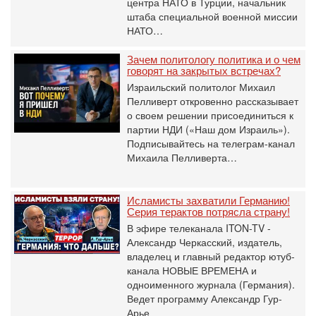
центра НАТО в Турции, начальник
штаба специальной военной миссии
НАТО…
Зачем политологу политика и о чем
говорят на закрытых встречах?
Израильский политолог Михаил
Пелливерт откровенно рассказывает
о своем решении присоединиться к
партии НДИ («Наш дом Израиль»).
Подписывайтесь на телеграм-канал
Михаила Пелливерта…
Исламисты захватили Германию!
Серия терактов потрясла страну!
В эфире телеканала ITON-TV -
Александр Черкасский, издатель,
владелец и главный редактор ютуб-
канала НОВЫЕ ВРЕМЕНА и
одноименного журнала (Германия).
Ведет программу Александр Гур-
Арье